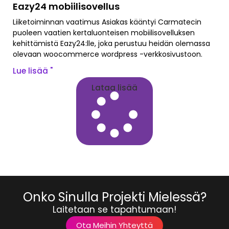
Eazy24 mobiilisovellus
Liiketoiminnan vaatimus Asiakas kääntyi Carmatecin
puoleen vaatien kertaluonteisen mobiilisovelluksen
kehittämistä Eazy24:lle, joka perustuu heidän olemassa
olevaan woocommerce wordpress -verkkosivustoon.
Lue lisää "
Lataa lisää
Onko Sinulla Projekti Mielessä?
Laitetaan se tapahtumaan!
Ota Meihin Yhteyttä