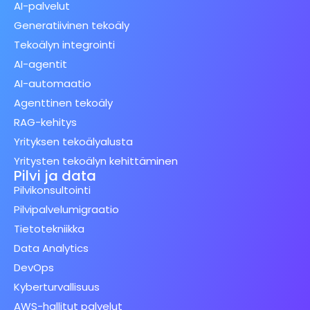
AI-palvelut
Generatiivinen tekoäly
Tekoälyn integrointi
AI-agentit
AI-automaatio
Agenttinen tekoäly
RAG-kehitys
Yrityksen tekoälyalusta
Yritysten tekoälyn kehittäminen
Pilvi ja data
Pilvikonsultointi
Pilvipalvelumigraatio
Tietotekniikka
Data Analytics
DevOps
Kyberturvallisuus
AWS-hallitut palvelut