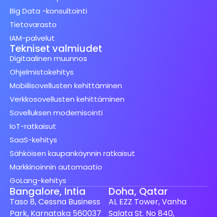
Big Data -konsultointi
Tietovarasto
IAM-palvelut
Tekniset valmiudet
Digitaalinen muunnos
Ohjelmistokehitys
Mobiilisovellusten kehittäminen
Verkkosovellusten kehittäminen
Sovelluksen modernisointi
IoT-ratkaisut
SaaS-kehitys
Sähköisen kaupankäynnin ratkaisut
Markkinoinnin automaatio
GoLang-kehitys
Bangalore, Intia
Doha, Qatar
Taso 8, Cessna Business
AL EZZ Tower, Vanha
Park, Karnataka 560037
Salata St. No 840,