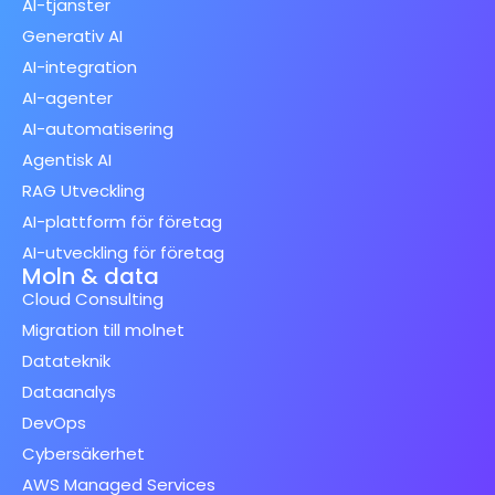
AI-tjänster
Generativ AI
AI-integration
AI-agenter
AI-automatisering
Agentisk AI
RAG Utveckling
AI-plattform för företag
AI-utveckling för företag
Moln & data
Cloud Consulting
Migration till molnet
Datateknik
Dataanalys
DevOps
Cybersäkerhet
AWS Managed Services