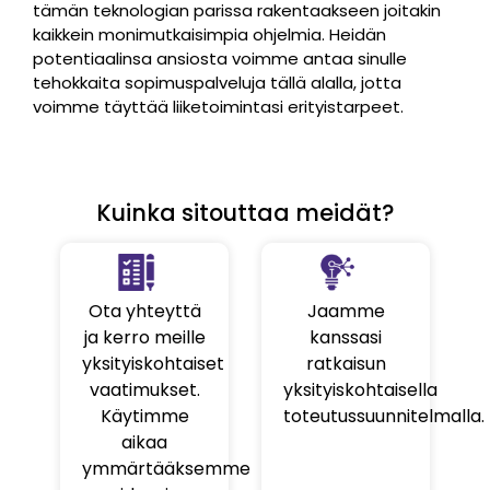
tämän teknologian parissa rakentaakseen joitakin
kaikkein monimutkaisimpia ohjelmia. Heidän
potentiaalinsa ansiosta voimme antaa sinulle
tehokkaita sopimuspalveluja tällä alalla, jotta
voimme täyttää liiketoimintasi erityistarpeet.
Kuinka sitouttaa meidät?
Ota yhteyttä
Jaamme
ja kerro meille
kanssasi
yksityiskohtaiset
ratkaisun
vaatimukset.
yksityiskohtaisella
Käytimme
toteutussuunnitelmalla.
aikaa
ymmärtääksemme