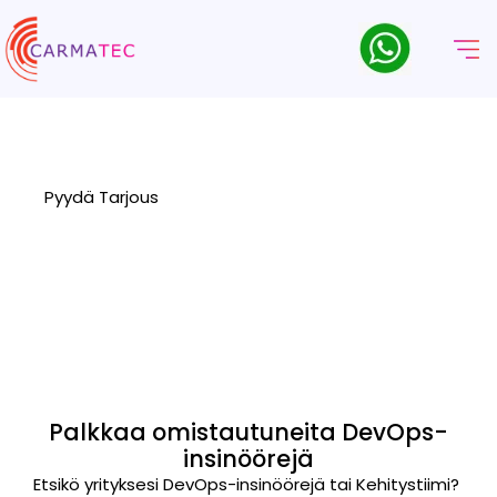
Palkkaa DevOps-Insinöörejä
Palkkaa asiantuntevia DevOps-insinöörejä tehostamaan
toimintojasi ja varmistamaan tehokas käyttöönotto.
Pyydä Tarjous
Palkkaa omistautuneita DevOps-
insinöörejä
Etsikö yrityksesi DevOps-insinöörejä tai
Kehitystiimi
?