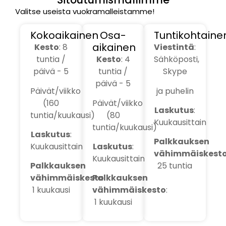
Valitse useista vuokramalleistamme!
Kokoaikainen
Osa-
Tuntikohtaine
aikainen
Kesto
: 8
Viestintä
:
tuntia /
Kesto
: 4
Sähköposti,
päivä - 5
tuntia /
Skype
päivä - 5
Päivät/viikko
ja puhelin
(160
Päivät/viikko
Laskutus
:
tuntia/kuukausi)
(80
Kuukausittain
tuntia/kuukausi)
Laskutus
:
Palkkauksen
Kuukausittain
Laskutus
:
vähimmäiskest
Kuukausittain
Palkkauksen
25 tuntia
vähimmäiskesto
Palkkauksen
:
1 kuukausi
vähimmäiskesto
:
1 kuukausi