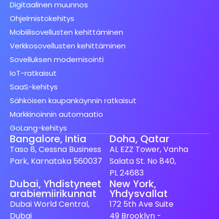
Digitaalinen muunnos
Ohjelmistokehitys
Mobiilisovellusten kehittäminen
Verkkosovellusten kehittäminen
Sovelluksen modernisointi
IoT-ratkaisut
SaaS-kehitys
Sähköisen kaupankäynnin ratkaisut
Markkinoinnin automaatio
GoLang-kehitys
Bangalore, Intia
Doha, Qatar
Taso 8, Cessna Business
AL EZZ Tower, Vanha
Park, Karnataka 560037
Salata St. No 840,
PL 24683
Dubai, Yhdistyneet
New York,
arabiemiirikunnat
Yhdysvallat
Dubai World Central,
172 5th Ave Suite
Dubai
49 Brooklyn -