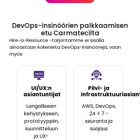
DevOps-insinöörien palkkaamisen
etu Carmatecilta
Hire-a-Resource -tarjontamme ei sisällä
ainoastaan kokeneita DevOps-insinöörejä, vaan
myös:
UI/UX:n
Pilvi- ja
asiantuntijat
infrastruktuuriasian
Langalliseen
AWS, DevOps,
kehystykseen,
24 × 7 -
prototyyppiin,
seuranta ja
suunnitteluun
suojaus
ja UX-