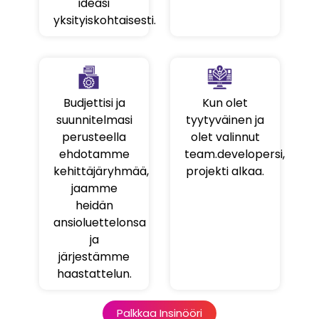
ideasi
yksityiskohtaisesti.
Budjettisi ja
Kun olet
suunnitelmasi
tyytyväinen ja
perusteella
olet valinnut
ehdotamme
team.developersi,
kehittäjäryhmää,
projekti alkaa.
jaamme
heidän
ansioluettelonsa
ja
järjestämme
haastattelun.
Palkkaa Insinööri