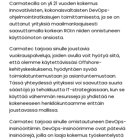
Carmatecilla on yli 21 vuoden kokemus
innovatiivisten, kokonaisvaltaisten DevOps-
ohjelmointiratkaisujen toimittamisesta, ja se on
auttanut yrityksiä maailmanlaajuisesti
saavuttamalla korkean ROI:n niiden onnistuneen
käyttöönoton ansiosta.
Carmatec tarjoaa sinulle joustavia
vuokrauspalveluja, joiden avulla voit hyötyä siitä,
että olemme käytettävissäsi Offshore-
kehityskeskuksena, hyödyntäen syvää
toimialatuntemustaan ja asiantuntemustaan.
Tässä yhteydessä yrityksesi voi saavuttaa suuria
säästöjä ja tehokkuutta IT-strategiassaan, kun se
käyttää vähemmän resursseja ja yhdistää ne
kokeneeseen henkilökuntaamme erittäin
joustavassa mallissa.
Carmatec tarjoaa sinulle omistautuneen DevOps-
insinööritiimin. DevOps-insinöörimme ovat päteviä
insinöörejä, joilla on laaja kokemus työskentelystä