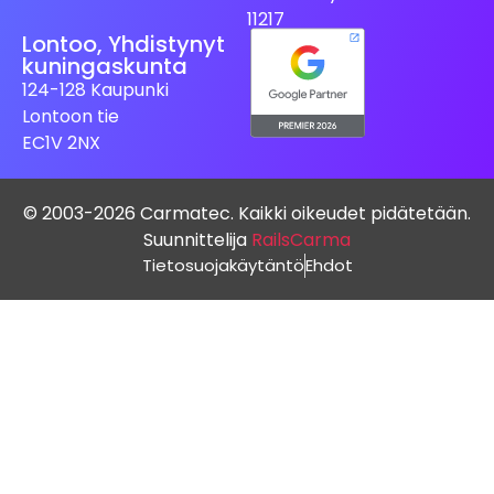
11217
Lontoo, Yhdistynyt
kuningaskunta
124-128 Kaupunki
Lontoon tie
EC1V 2NX
© 2003-2026 Carmatec. Kaikki oikeudet pidätetään.
Suunnittelija
RailsCarma
Tietosuojakäytäntö
Ehdot