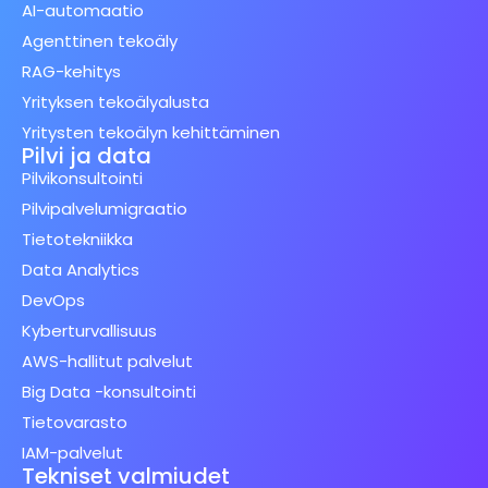
AI-automaatio
Agenttinen tekoäly
RAG-kehitys
Yrityksen tekoälyalusta
Yritysten tekoälyn kehittäminen
Pilvi ja data
Pilvikonsultointi
Pilvipalvelumigraatio
Tietotekniikka
Data Analytics
DevOps
Kyberturvallisuus
AWS-hallitut palvelut
Big Data -konsultointi
Tietovarasto
IAM-palvelut
Tekniset valmiudet