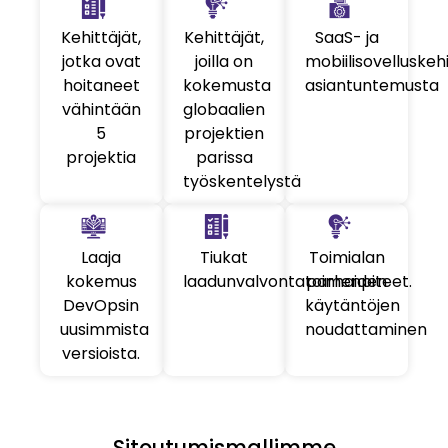
Kehittäjät,
Kehittäjät,
SaaS- ja
jotka ovat
joilla on
mobiilisovelluskeh
hoitaneet
kokemusta
asiantuntemusta
vähintään
globaalien
5
projektien
projektia
parissa
työskentelystä
Laaja
Tiukat
Toimialan
kokemus
laadunvalvontatoimenpiteet.
parhaiden
DevOpsin
käytäntöjen
uusimmista
noudattaminen
versioista.
Sitoutumismallimme