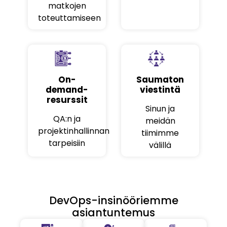
matkojen
toteuttamiseen
On-
Saumaton
demand-
viestintä
resurssit
Sinun ja
QA:n ja
meidän
projektinhallinnan
tiimimme
tarpeisiin
välillä
DevOps-insinööriemme
asiantuntemus