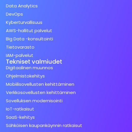
Data Analytics
DevOps
Kyberturvallisuus
AWS-hallitut palvelut
Big Data -konsultointi
Tietovarasto
IAM-palvelut
Tekniset valmiudet
Digitaalinen muunnos
Ohjelmistokehitys
Mobiilisovellusten kehittäminen
Verkkosovellusten kehittäminen
Sovelluksen modernisointi
IoT-ratkaisut
SaaS-kehitys
Sähköisen kaupankäynnin ratkaisut