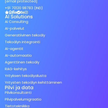
[email protected]
+91 70120 98783 (IND)
AI Solutions
AI Consulting
AI-palvelut
Generatiivinen tekoäly
Tekoälyn integrointi
AI-agentit
AI-automaatio
Agenttinen tekoäly
RAG-kehitys
Yrityksen tekoälyalusta
Yritysten tekoälyn kehittäminen
Pilvi ja data
Pilvikonsultointi
Pilvipalvelumigraatio
Tietotekniikka