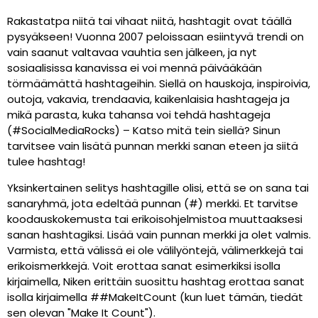
Rakastatpa niitä tai vihaat niitä, hashtagit ovat täällä
pysyäkseen! Vuonna 2007 peloissaan esiintyvä trendi on
vain saanut valtavaa vauhtia sen jälkeen, ja nyt
sosiaalisissa kanavissa ei voi mennä päivääkään
törmäämättä hashtageihin. Siellä on hauskoja, inspiroivia,
outoja, vakavia, trendaavia, kaikenlaisia hashtageja ja
mikä parasta, kuka tahansa voi tehdä hashtageja
(#SocialMediaRocks) – Katso mitä tein siellä? Sinun
tarvitsee vain lisätä punnan merkki sanan eteen ja siitä
tulee hashtag!
Yksinkertainen selitys hashtagille olisi, että se on sana tai
sanaryhmä, jota edeltää punnan (#) merkki. Et tarvitse
koodauskokemusta tai erikoisohjelmistoa muuttaaksesi
sanan hashtagiksi. Lisää vain punnan merkki ja olet valmis.
Varmista, että välissä ei ole välilyöntejä, välimerkkejä tai
erikoismerkkejä. Voit erottaa sanat esimerkiksi isolla
kirjaimella, Niken erittäin suosittu hashtag erottaa sanat
isolla kirjaimella ##MakeItCount (kun luet tämän, tiedät
sen olevan "Make It Count").