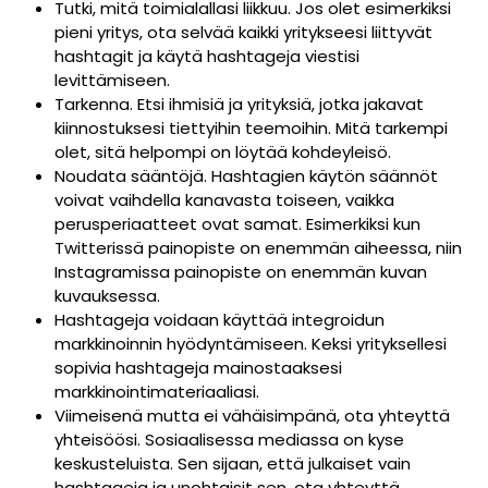
Tutki, mitä toimialallasi liikkuu. Jos olet esimerkiksi
pieni yritys, ota selvää kaikki yritykseesi liittyvät
hashtagit ja käytä hashtageja viestisi
levittämiseen.
Tarkenna. Etsi ihmisiä ja yrityksiä, jotka jakavat
kiinnostuksesi tiettyihin teemoihin. Mitä tarkempi
olet, sitä helpompi on löytää kohdeyleisö.
Noudata sääntöjä. Hashtagien käytön säännöt
voivat vaihdella kanavasta toiseen, vaikka
perusperiaatteet ovat samat. Esimerkiksi kun
Twitterissä painopiste on enemmän aiheessa, niin
Instagramissa painopiste on enemmän kuvan
kuvauksessa.
Hashtageja voidaan käyttää integroidun
markkinoinnin hyödyntämiseen. Keksi yrityksellesi
sopivia hashtageja mainostaaksesi
markkinointimateriaaliasi.
Viimeisenä mutta ei vähäisimpänä, ota yhteyttä
yhteisöösi. Sosiaalisessa mediassa on kyse
keskusteluista. Sen sijaan, että julkaiset vain
hashtageja ja unohtaisit sen, ota yhteyttä