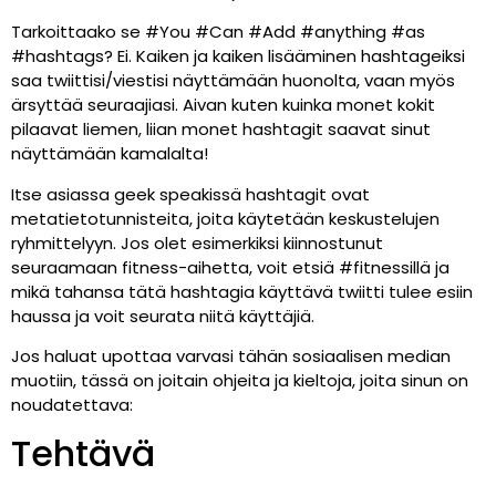
Tarkoittaako se #You #Can #Add #anything #as
#hashtags? Ei. Kaiken ja kaiken lisääminen hashtageiksi
saa twiittisi/viestisi näyttämään huonolta, vaan myös
ärsyttää seuraajiasi. Aivan kuten kuinka monet kokit
pilaavat liemen, liian monet hashtagit saavat sinut
näyttämään kamalalta!
Itse asiassa geek speakissä hashtagit ovat
metatietotunnisteita, joita käytetään keskustelujen
ryhmittelyyn. Jos olet esimerkiksi kiinnostunut
seuraamaan fitness-aihetta, voit etsiä #fitnessillä ja
mikä tahansa tätä hashtagia käyttävä twiitti tulee esiin
haussa ja voit seurata niitä käyttäjiä.
Jos haluat upottaa varvasi tähän sosiaalisen median
muotiin, tässä on joitain ohjeita ja kieltoja, joita sinun on
noudatettava:
Tehtävä