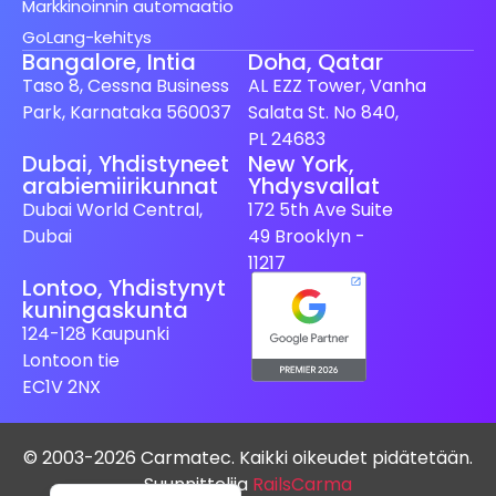
Markkinoinnin automaatio
GoLang-kehitys
Bangalore, Intia
Doha, Qatar
Taso 8, Cessna Business
AL EZZ Tower, Vanha
Park, Karnataka 560037
Salata St. No 840,
PL 24683
Dubai, Yhdistyneet
New York,
arabiemiirikunnat
Yhdysvallat
Spanish (Spain)
Dubai World Central,
172 5th Ave Suite
Swedish
Dubai
49 Brooklyn -
Dutch
11217
Lontoo, Yhdistynyt
Japanese
kuningaskunta
German
124-128 Kaupunki
Lontoon tie
French
EC1V 2NX
Italian
Spanish (Mexico)
© 2003-2026 Carmatec. Kaikki oikeudet pidätetään.
English
Suunnittelija
RailsCarma