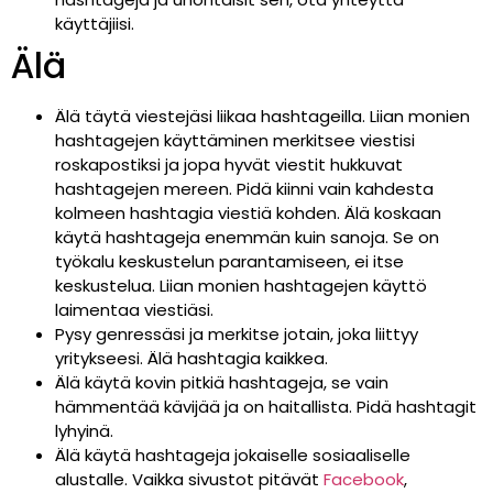
käyttäjiisi.
Älä
Älä täytä viestejäsi liikaa hashtageilla. Liian monien
hashtagejen käyttäminen merkitsee viestisi
roskapostiksi ja jopa hyvät viestit hukkuvat
hashtagejen mereen. Pidä kiinni vain kahdesta
kolmeen hashtagia viestiä kohden. Älä koskaan
käytä hashtageja enemmän kuin sanoja. Se on
työkalu keskustelun parantamiseen, ei itse
keskustelua. Liian monien hashtagejen käyttö
laimentaa viestiäsi.
Pysy genressäsi ja merkitse jotain, joka liittyy
yritykseesi. Älä hashtagia kaikkea.
Älä käytä kovin pitkiä hashtageja, se vain
hämmentää kävijää ja on haitallista. Pidä hashtagit
lyhyinä.
Älä käytä hashtageja jokaiselle sosiaaliselle
alustalle. Vaikka sivustot pitävät
Facebook
,