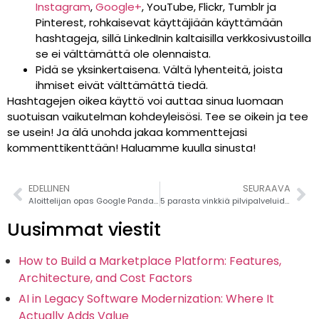
Instagram
,
Google+
, YouTube, Flickr, Tumblr ja
Pinterest, rohkaisevat käyttäjiään käyttämään
hashtageja, sillä LinkedInin kaltaisilla verkkosivustoilla
se ei välttämättä ole olennaista.
Pidä se yksinkertaisena. Vältä lyhenteitä, joista
ihmiset eivät välttämättä tiedä.
Hashtagejen oikea käyttö voi auttaa sinua luomaan
suotuisan vaikutelman kohdeyleisösi. Tee se oikein ja tee
se usein! Ja älä unohda jakaa kommenttejasi
kommenttikenttään! Haluamme kuulla sinusta!
EDELLINEN
SEURAAVA
Aloittelijan opas Google Panda -algoritmiin
5 parasta vinkkiä pilvipalveluiden tietoturvaan
Uusimmat viestit
How to Build a Marketplace Platform: Features,
Architecture, and Cost Factors
AI in Legacy Software Modernization: Where It
Actually Adds Value