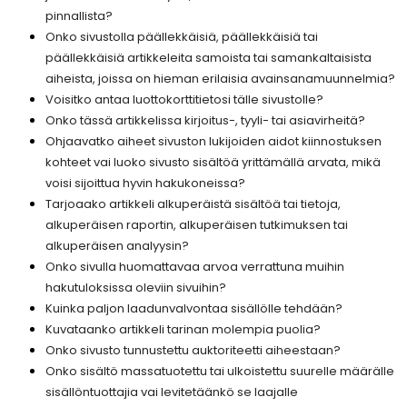
pinnallista?
Onko sivustolla päällekkäisiä, päällekkäisiä tai
päällekkäisiä artikkeleita samoista tai samankaltaisista
aiheista, joissa on hieman erilaisia avainsanamuunnelmia?
Voisitko antaa luottokorttitietosi tälle sivustolle?
Onko tässä artikkelissa kirjoitus-, tyyli- tai asiavirheitä?
Ohjaavatko aiheet sivuston lukijoiden aidot kiinnostuksen
kohteet vai luoko sivusto sisältöä yrittämällä arvata, mikä
voisi sijoittua hyvin hakukoneissa?
Tarjoaako artikkeli alkuperäistä sisältöä tai tietoja,
alkuperäisen raportin, alkuperäisen tutkimuksen tai
alkuperäisen analyysin?
Onko sivulla huomattavaa arvoa verrattuna muihin
hakutuloksissa oleviin sivuihin?
Kuinka paljon laadunvalvontaa sisällölle tehdään?
Kuvataanko artikkeli tarinan molempia puolia?
Onko sivusto tunnustettu auktoriteetti aiheestaan?
Onko sisältö massatuotettu tai ulkoistettu suurelle määrälle
sisällöntuottajia vai levitetäänkö se laajalle