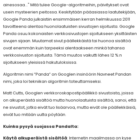
ainesosaa..." Mitä tulee Google-algoritmeihin, päivitykset ovat
usein mysteerien peitossa. Keskitytään pääasiassa laatutekijään,
Google Panda julkaistiin ensimmäisen kerran helmikuussa 2011
tavoitteena alentaa huonolaatuisten sivustojen sijoitusta. Google
Panda osuu kokonaisten verkkosivustojen sijoitukseen yksittäisten
sivujen sijaan. Muutamat sivut päällekkäistä tai huonoa sisältöä
ovat enemmän kuin tarpeeksi alentaakseen minkä tahansa
verkkosivuston sijoitusta. Tämä muutos vaikutti lähes 12 %:n
sijoitukseen yleisissä hakutuloksissa.
Algoritmin nimi ”Panda” on Googlen insinöörin Navneet Pandan
nimi, joka loi tekniikan algoritmin toteuttamiseksi.
Matt Cutts, Googlen verkkoroskapostipäällikkö sivustoista, joissa
on alkuperäistä sisältöä mutta huonolaatuista sisältöä, sanoi, että
ne sivustot, jotka eivät tuo lisäarvoa, mutta eivät ole päällekkäisiä,
eivät tuo mitään uutta pöytään.
Kuinka pysyä suojassa Pandalta:
Käytä alkuperäistä sisältöä
: Internetin maailmassa on kyse