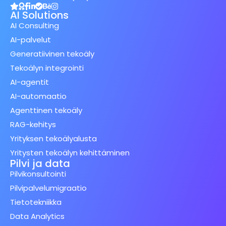
AI Solutions
AI Consulting
AI-palvelut
Generatiivinen tekoäly
Tekoälyn integrointi
AI-agentit
AI-automaatio
Agenttinen tekoäly
RAG-kehitys
Yrityksen tekoälyalusta
Yritysten tekoälyn kehittäminen
Pilvi ja data
Pilvikonsultointi
Pilvipalvelumigraatio
Tietotekniikka
Data Analytics