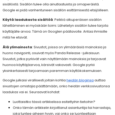
sisällöstä. Sisällön tulee olla ainutlaatuista ja omaperäistä.
Google ei pidä vanhentuneen sisällön esittämisestä etsijöilleen.
Käytä laadukasta sisältöä
: Pelkkä alkuperäisen sisällön
lähettäminen ei myöskään toimi. Lähetetyn sisällön tulee tarjota
käyttäjälle arvoa. Tämä on Googlen päätavoite. Antaa ihmisille
mitä he etsivät.
Älä ylimainosta
: Sivustot, joissa on ylimääräisiä mainoksia ja
huono navigointi, osuivat myös Panda Release -julkaisuun.
Sivustot, jotka pyrkivät vain näyttämään mainoksia ja tarjoavat
huonoa käyttäjäarvoa, kärsivät vakavasti. Google pyrkii
yksinkertaisesti tarjoamaan paremman käyttökokemuksen.
Google julkaisi virallisesti joitain kohtia
heidän bloginsa
auttaa
sivustojen omistajia päättämään, onko heidän verkkosivustonsa
laadukas vai ei. Seuraavat kohdat:
Luottaisitko tässä artikkelissa esitettyihin tietoihin?
Onko tämän artikkelin kirjoittanut asiantuntija tai harrastaja,
joka tuntee aiheen hyvin, vai onko se luonteeltaan