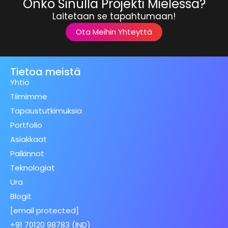
Onko Sinulla Projekti Mielessä?
Laitetaan se tapahtumaan!
Ota Meihin Yhteyttä
Tietoa meistä
Yhtiö
Tiimimme
Tapaustutkimuksia
Portfolio
Asiakkaat
Palkinnot
Teknologiat
Ura
Blogit
[email protected]
+91 70120 98783 (IND)