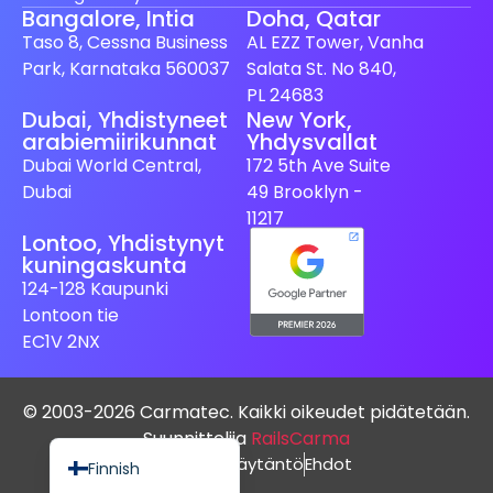
Bangalore, Intia
Doha, Qatar
Taso 8, Cessna Business
AL EZZ Tower, Vanha
Park, Karnataka 560037
Salata St. No 840,
PL 24683
Dubai, Yhdistyneet
New York,
arabiemiirikunnat
Yhdysvallat
Spanish (Spain)
Dubai World Central,
172 5th Ave Suite
Swedish
Dubai
49 Brooklyn -
Dutch
11217
Lontoo, Yhdistynyt
Japanese
kuningaskunta
German
124-128 Kaupunki
Lontoon tie
French
EC1V 2NX
Italian
Spanish (Mexico)
© 2003-2026 Carmatec. Kaikki oikeudet pidätetään.
English
Suunnittelija
RailsCarma
Tietosuojakäytäntö
Ehdot
Finnish