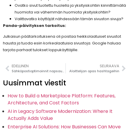
Ovatko sivut tuotettu huolella ja yksityiskohtiin kiinnittämällä
huomiota vai vähemmän huomiota yksityiskohtiin?
Valittavatko käyttäjät nähdessään tämän sivuston sivuja?
Panda-päivityksen tarkoitus:
Julkaisun päätarkoituksena oli poistaa heikkolaatuiset sivustot
hausta ja tuoda esiin korkealaatuisia sivustoja. Google haluaa
tarjota parhaat tulokset loppukäyttäjille.
EDELLINEN
SEURAAVA
Sähköpostioptimoinnit napsautussuhteesi nostamiseksi
Aloittelijan opas hashtageihin
Uusimmat viestit
How to Build a Marketplace Platform: Features,
Architecture, and Cost Factors
AI in Legacy Software Modernization: Where It
Actually Adds Value
Enterprise AI Solutions: How Businesses Can Move