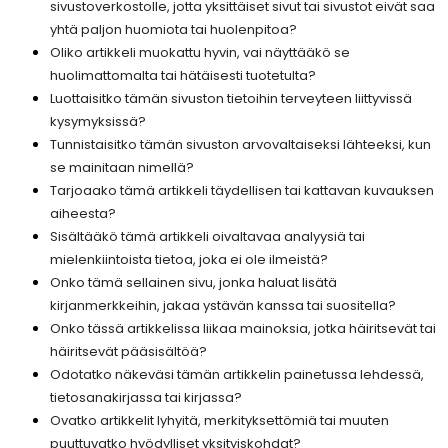
sivustoverkostolle, jotta yksittäiset sivut tai sivustot eivät saa
yhtä paljon huomiota tai huolenpitoa?
Oliko artikkeli muokattu hyvin, vai näyttääkö se
huolimattomalta tai hätäisesti tuotetulta?
Luottaisitko tämän sivuston tietoihin terveyteen liittyvissä
kysymyksissä?
Tunnistaisitko tämän sivuston arvovaltaiseksi lähteeksi, kun
se mainitaan nimellä?
Tarjoaako tämä artikkeli täydellisen tai kattavan kuvauksen
aiheesta?
Sisältääkö tämä artikkeli oivaltavaa analyysiä tai
mielenkiintoista tietoa, joka ei ole ilmeistä?
Onko tämä sellainen sivu, jonka haluat lisätä
kirjanmerkkeihin, jakaa ystävän kanssa tai suositella?
Onko tässä artikkelissa liikaa mainoksia, jotka häiritsevät tai
häiritsevät pääsisältöä?
Odotatko näkeväsi tämän artikkelin painetussa lehdessä,
tietosanakirjassa tai kirjassa?
Ovatko artikkelit lyhyitä, merkityksettömiä tai muuten
puuttuvatko hyödylliset yksityiskohdat?