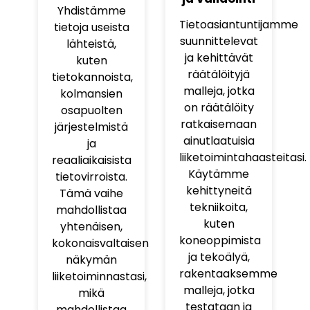
Yhdistämme
Tietoasiantuntijamme
tietoja useista
suunnittelevat
lähteistä,
ja kehittävät
kuten
räätälöityjä
tietokannoista,
malleja, jotka
kolmansien
on räätälöity
osapuolten
ratkaisemaan
järjestelmistä
ainutlaatuisia
ja
liiketoimintahaasteitasi.
reaaliaikaisista
Käytämme
tietovirroista.
kehittyneitä
Tämä vaihe
tekniikoita,
mahdollistaa
kuten
yhtenäisen,
koneoppimista
kokonaisvaltaisen
ja tekoälyä,
näkymän
rakentaaksemme
liiketoiminnastasi,
malleja, jotka
mikä
testataan ja
mahdollistaa