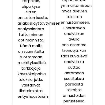
tarpeisiin,
ymmärtämiseen
olipa kyse
myös tulevien
sitten
tulosten
ennustamisesta,
ennustamiseen.
asiakaskäyttäytymisen
Ennustavan
analysoinnista
analytiikan
tai toiminnan
avulla
optimoinnista.
ennustamme
Nämä mallit
trendejä, kun
on suunniteltu
taas kuvaileva
tuottamaan
analytiikka
merkityksellisiä,
auttaa
tarkkoja ja
antamaan
käyttökelpoisia
suosituksia
tuloksia, jotka
parhaista
vastaavat
toimista
liiketoimintasi
ennusteiden
erityishaasteisiin.
perusteella.