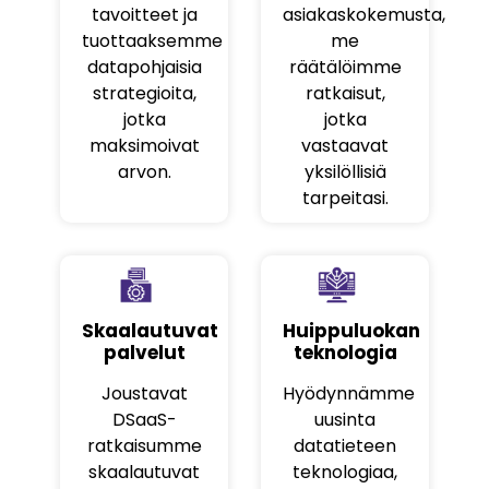
tavoitteet ja
asiakaskokemusta,
tuottaaksemme
me
datapohjaisia
räätälöimme
strategioita,
ratkaisut,
jotka
jotka
maksimoivat
vastaavat
arvon.
yksilöllisiä
tarpeitasi.
Skaalautuvat
Huippuluokan
palvelut
teknologia
Joustavat
Hyödynnämme
DSaaS-
uusinta
ratkaisumme
datatieteen
skaalautuvat
teknologiaa,