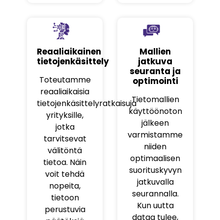
Reaaliaikainen
Mallien
tietojenkäsittely
jatkuva
seuranta ja
Toteutamme
optimointi
reaaliaikaisia
Tietomallien
tietojenkäsittelyratkaisuja
käyttöönoton
yrityksille,
jälkeen
jotka
varmistamme
tarvitsevat
niiden
välitöntä
optimaalisen
tietoa. Näin
suorituskyvyn
voit tehdä
jatkuvalla
nopeita,
seurannalla.
tietoon
Kun uutta
perustuvia
dataa tulee,