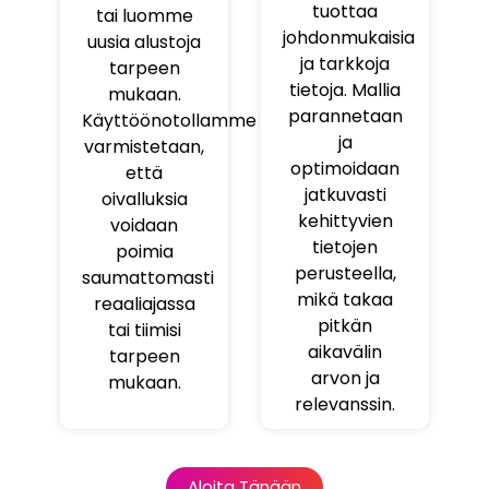
tuottaa
tai luomme
johdonmukaisia
uusia alustoja
ja tarkkoja
tarpeen
tietoja. Mallia
mukaan.
parannetaan
Käyttöönotollamme
ja
varmistetaan,
optimoidaan
että
jatkuvasti
oivalluksia
kehittyvien
voidaan
tietojen
poimia
perusteella,
saumattomasti
mikä takaa
reaaliajassa
pitkän
tai tiimisi
aikavälin
tarpeen
arvon ja
mukaan.
relevanssin.
Aloita Tänään