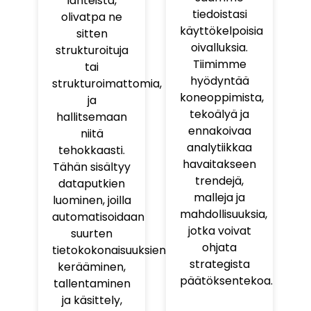
lähteistä,
tiedoistasi
olivatpa ne
käyttökelpoisia
sitten
oivalluksia.
strukturoituja
Tiimimme
tai
hyödyntää
strukturoimattomia,
koneoppimista,
ja
tekoälyä ja
hallitsemaan
ennakoivaa
niitä
analytiikkaa
tehokkaasti.
havaitakseen
Tähän sisältyy
trendejä,
dataputkien
malleja ja
luominen, joilla
mahdollisuuksia,
automatisoidaan
jotka voivat
suurten
ohjata
tietokokonaisuuksien
strategista
kerääminen,
päätöksentekoa.
tallentaminen
ja käsittely,