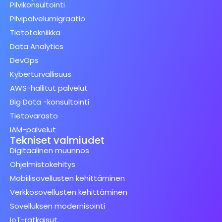
Pilvikonsultointi
Pilvipalvelumigraatio
Tietotekniikka
Data Analytics
DevOps
Kyberturvallisuus
AWS-hallitut palvelut
Big Data -konsultointi
Tietovarasto
IAM-palvelut
Tekniset valmiudet
Digitaalinen muunnos
Ohjelmistokehitys
Mobiilisovellusten kehittäminen
Verkkosovellusten kehittäminen
Sovelluksen modernisointi
IoT-ratkaisut