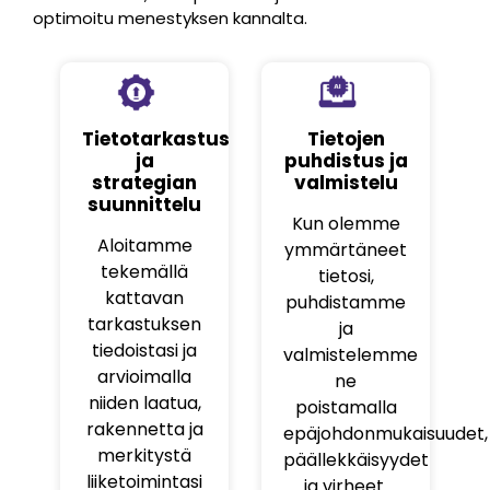
optimoitu menestyksen kannalta.
Tietotarkastus
Tietojen
ja
puhdistus ja
strategian
valmistelu
suunnittelu
Kun olemme
Aloitamme
ymmärtäneet
tekemällä
tietosi,
kattavan
puhdistamme
tarkastuksen
ja
tiedoistasi ja
valmistelemme
arvioimalla
ne
niiden laatua,
poistamalla
rakennetta ja
epäjohdonmukaisuudet,
merkitystä
päällekkäisyydet
liiketoimintasi
ja virheet.