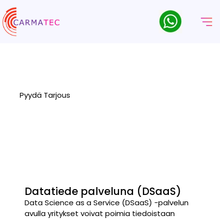
Datatiede Palveluna
Avaa oivalluksia Carmatecin Data Science as a Service
(DSaaS) -palvelun avulla, joka tarjoaa räätälöityjä tietomalleja
ja kehittyneitä analyysiratkaisuja.
Pyydä Tarjous
Datatiede palveluna (DSaaS)
Data Science as a Service (DSaaS) -palvelun
avulla yritykset voivat poimia tiedoistaan