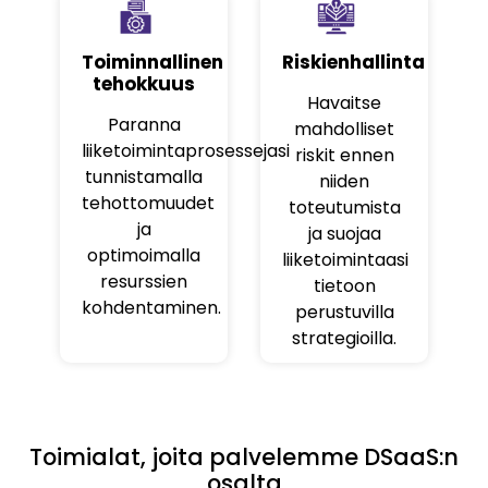
Toiminnallinen
Riskienhallinta
tehokkuus
Havaitse
Paranna
mahdolliset
liiketoimintaprosessejasi
riskit ennen
tunnistamalla
niiden
tehottomuudet
toteutumista
ja
ja suojaa
optimoimalla
liiketoimintaasi
resurssien
tietoon
kohdentaminen.
perustuvilla
strategioilla.
Toimialat, joita palvelemme DSaaS:n
osalta