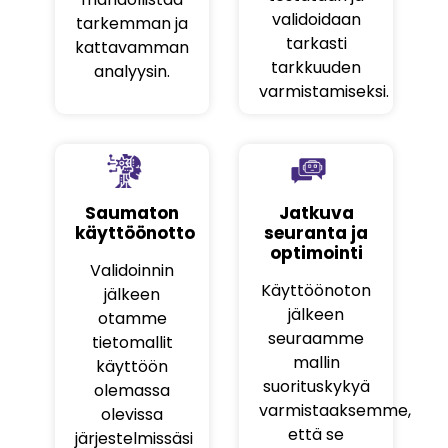
validoidaan
tarkemman ja
tarkasti
kattavamman
tarkkuuden
analyysin.
varmistamiseksi.
Saumaton
Jatkuva
käyttöönotto
seuranta ja
optimointi
Validoinnin
Käyttöönoton
jälkeen
jälkeen
otamme
seuraamme
tietomallit
mallin
käyttöön
suorituskykyä
olemassa
varmistaaksemme,
olevissa
että se
järjestelmissäsi