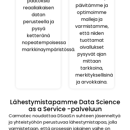
päätöksiä
päivitämme ja
reaaliaikaisen
optimoimme
datan
malleja ja
perusteella ja
varmistamme,
pysyä
että niiden
ketteränä
tuottamat
nopeatempoisessa
oivallukset
markkinaympäristössä.
pysyvät ajan
mittaan
tarkkoina,
merkityksellisinä
ja arvokkaina.
Lähestymistapamme Data Science
as a Service -palveluun
Carmatec noudattaa DSaaS:n suhteen jäsenneltyä
ja yhteistyöhön perustuvaa lähestymistapaa, jolla
varmistetaan, että prosessin jokainen vaihe on