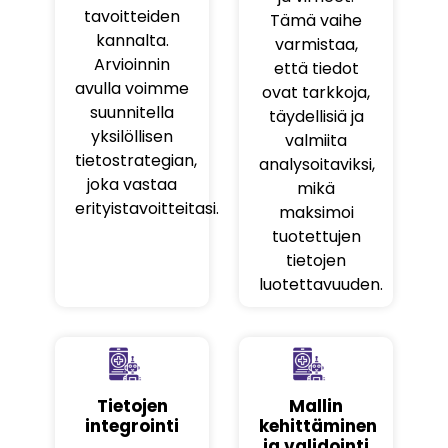
tavoitteiden
Tämä vaihe
kannalta.
varmistaa,
Arvioinnin
että tiedot
avulla voimme
ovat tarkkoja,
suunnitella
täydellisiä ja
yksilöllisen
valmiita
tietostrategian,
analysoitaviksi,
joka vastaa
mikä
erityistavoitteitasi.
maksimoi
tuotettujen
tietojen
luotettavuuden.
Tietojen
Mallin
integrointi
kehittäminen
ja validointi