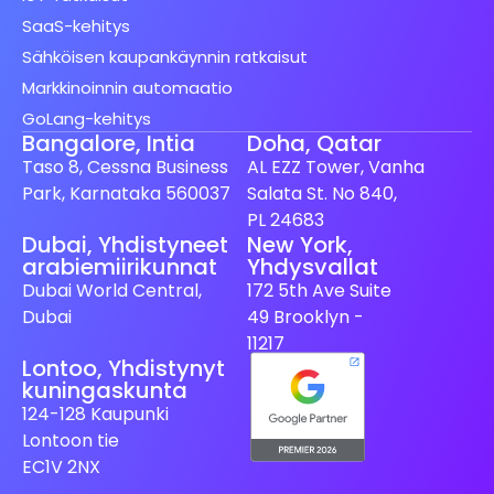
SaaS-kehitys
Sähköisen kaupankäynnin ratkaisut
Markkinoinnin automaatio
GoLang-kehitys
Bangalore, Intia
Doha, Qatar
Taso 8, Cessna Business
AL EZZ Tower, Vanha
Park, Karnataka 560037
Salata St. No 840,
PL 24683
Dubai, Yhdistyneet
New York,
arabiemiirikunnat
Yhdysvallat
Spanish (Spain)
Dubai World Central,
172 5th Ave Suite
Swedish
Dubai
49 Brooklyn -
Dutch
11217
Lontoo, Yhdistynyt
Japanese
kuningaskunta
German
124-128 Kaupunki
Lontoon tie
French
EC1V 2NX
Italian