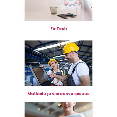
FinTech
Matkailu ja vieraanvaraisuus