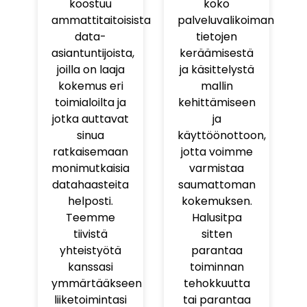
koostuu
koko
ammattitaitoisista
palveluvalikoiman
data-
tietojen
asiantuntijoista,
keräämisestä
joilla on laaja
ja käsittelystä
kokemus eri
mallin
toimialoilta ja
kehittämiseen
jotka auttavat
ja
sinua
käyttöönottoon,
ratkaisemaan
jotta voimme
monimutkaisia
varmistaa
datahaasteita
saumattoman
helposti.
kokemuksen.
Teemme
Halusitpa
tiivistä
sitten
yhteistyötä
parantaa
kanssasi
toiminnan
ymmärtääkseen
tehokkuutta
liiketoimintasi
tai parantaa