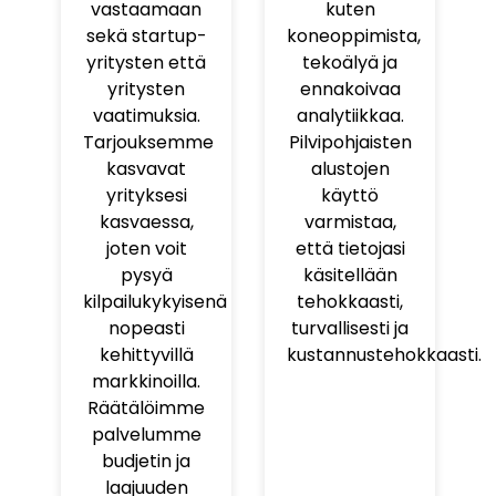
vastaamaan
kuten
sekä startup-
koneoppimista,
yritysten että
tekoälyä ja
yritysten
ennakoivaa
vaatimuksia.
analytiikkaa.
Tarjouksemme
Pilvipohjaisten
kasvavat
alustojen
yrityksesi
käyttö
kasvaessa,
varmistaa,
joten voit
että tietojasi
pysyä
käsitellään
kilpailukykyisenä
tehokkaasti,
nopeasti
turvallisesti ja
kehittyvillä
kustannustehokkaasti.
markkinoilla.
Räätälöimme
palvelumme
budjetin ja
laajuuden