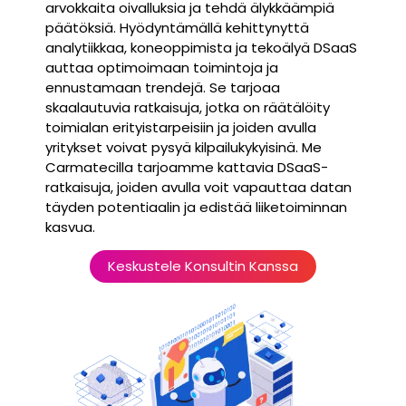
arvokkaita oivalluksia ja tehdä älykkäämpiä
päätöksiä. Hyödyntämällä kehittynyttä
analytiikkaa, koneoppimista ja tekoälyä DSaaS
auttaa optimoimaan toimintoja ja
ennustamaan trendejä. Se tarjoaa
skaalautuvia ratkaisuja, jotka on räätälöity
toimialan erityistarpeisiin ja joiden avulla
yritykset voivat pysyä kilpailukykyisinä. Me
Carmatecilla tarjoamme kattavia DSaaS-
ratkaisuja, joiden avulla voit vapauttaa datan
täyden potentiaalin ja edistää liiketoiminnan
kasvua.
Keskustele Konsultin Kanssa