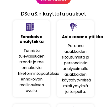
DSaaS:n käyttötapaukset
Ennakoiva
Asiakasanalytiikka
analytiikka
Paranna
Tunnista
asiakkaiden
tulevaisuuden
sitoutumista ja
trendit ja tee
personointia
ennakoivia
analysoimalla
liiketoimintapäätöksiä
asiakkaiden
ennakoivan
käyttäytymistä,
mallinnuksen
mieltymyksiä
avulla.
ja tarpeita.