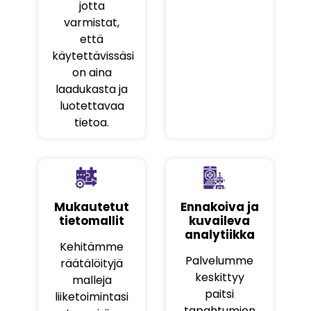
jotta
varmistat,
että
käytettävissäsi
on aina
laadukasta ja
luotettavaa
tietoa.
Mukautetut
Ennakoiva ja
tietomallit
kuvaileva
analytiikka
Kehitämme
Palvelumme
räätälöityjä
keskittyy
malleja
paitsi
liiketoimintasi
tapahtumien