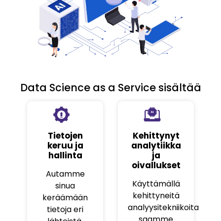
Data Science as a Service sisältää
Tietojen
Kehittynyt
keruu ja
analytiikka
hallinta
ja
oivallukset
Autamme
Käyttämällä
sinua
kehittyneitä
keräämään
analyysitekniikoita
tietoja eri
saamme