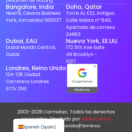
Desarrollo de GoLang
Bangalore, India
Doha, Qatar
Nivel 8, Cessna Business
Torre AL EZZ, Antigua
Park, Karnataka 560037
Calle Salata nº 840,
Apartado de correos
24683
Finnish
Dubai, EAU
Nueva York, EE.UU.
Dubai Mundo Central,
172 5th Ave Suite
Swedish
Dubai
49 Brooklyn -
Dutch
11217
Londres, Reino Unido
Japanese
124-128 Ciudad
German
Carretera Londres
French
EC1V 2NX
Italian
Spanish (Mexico)
2003-2026 Carmatec. Todos los derechos
English
reservados. Diseñado por
RielesCarma
política de privacidad
Términos
Spanish (Spain)