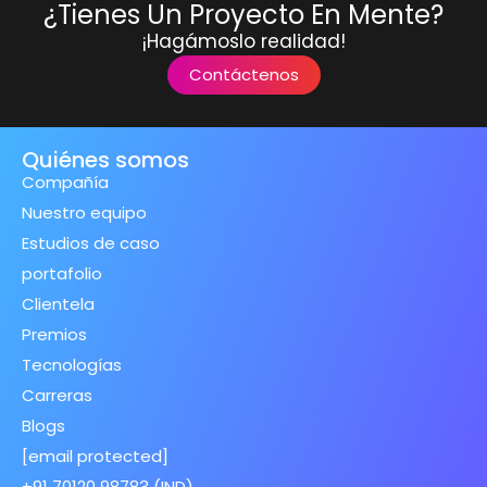
¿Tienes Un Proyecto En Mente?
¡Hagámoslo realidad!
Contáctenos
Quiénes somos
Compañía
Nuestro equipo
Estudios de caso
portafolio
Clientela
Premios
Tecnologías
Carreras
Blogs
[email protected]
+91 70120 98783 (IND)