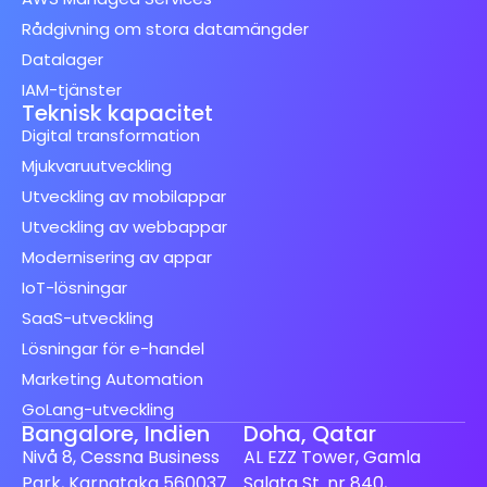
Rådgivning om stora datamängder
Datalager
IAM-tjänster
Teknisk kapacitet
Digital transformation
Mjukvaruutveckling
Utveckling av mobilappar
Utveckling av webbappar
Modernisering av appar
IoT-lösningar
SaaS-utveckling
Lösningar för e-handel
Marketing Automation
GoLang-utveckling
Bangalore, Indien
Doha, Qatar
Nivå 8, Cessna Business
AL EZZ Tower, Gamla
Park, Karnataka 560037
Salata St. nr 840,