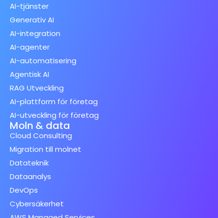
AI-tjänster
Generativ AI
AI-integration
AI-agenter
AI-automatisering
Agentisk AI
RAG Utveckling
AI-plattform för företag
AI-utveckling för företag
Moln & data
Cloud Consulting
Migration till molnet
Datateknik
Dataanalys
DevOps
Cybersäkerhet
AWS Managed Services