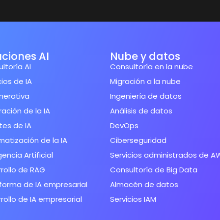
uciones AI
Nube y datos
ltoría AI
Consultoría en la nube
cios de IA
Migración a la nube
nerativa
Ingeniería de datos
ración de la IA
Análisis de datos
es de IA
DevOps
atización de la IA
Ciberseguridad
gencia Artificial
Servicios administrados de A
rollo de RAG
Consultoría de Big Data
forma de IA empresarial
Almacén de datos
rollo de IA empresarial
Servicios IAM