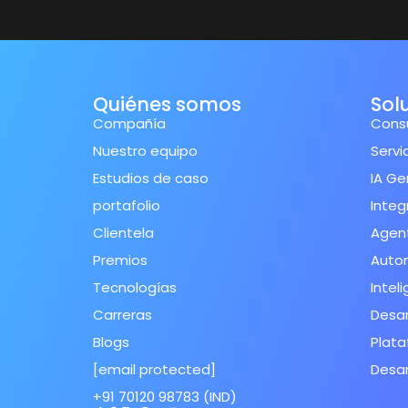
Quiénes somos
Sol
Compañía
Consu
Nuestro equipo
Servi
Estudios de caso
IA Ge
portafolio
Integ
Clientela
Agent
Premios
Autom
Tecnologías
Inteli
Carreras
Desar
Blogs
Plata
[email protected]
Desar
+91 70120 98783 (IND)