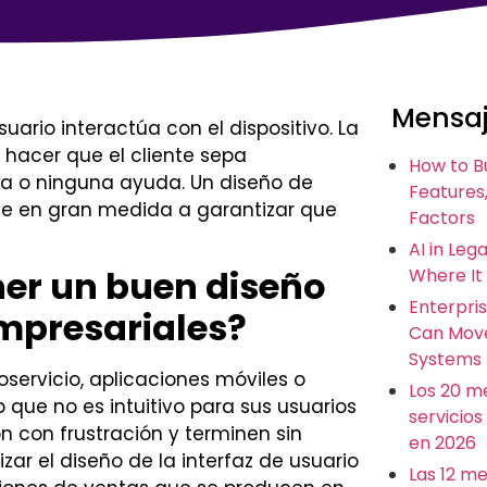
Mensaj
ario interactúa con el dispositivo. La
 hacer que el cliente sepa
How to B
oca o ninguna ayuda. Un diseño de
Features,
buye en gran medida a garantizar que
Factors
AI in Leg
ner un buen diseño
Where It
Enterpris
mpresariales?
Can Move
Systems
ervicio, aplicaciones móviles o
Los 20 m
 que no es intuitivo para sus usuarios
servicios
 con frustración y terminen sin
en 2026
ar el diseño de la interfaz de usuario
Las 12 m