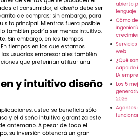
siones de ventas que se producen en
abierto 
adas al consumidor, el diseño debe ser
lenguaje
 carrito de compras; sin embargo, para
Cómo des
isito principal. Mientras fuera posible
ingenierí
ario también podría ser menos intuitivo.
crecimie
te. Sin embargo, en los tiempos
Servicios
 En tiempos en los que estamos
web
, los usuarios empresariales también
¿Qué son
ones que preferirían utilizar una
capa de 
IA empre
uen y intuitivo diseño
Los 5 me
generati
2026
Agentes 
 aplicaciones, usted se beneficia sólo
funciona
so y el diseño intuitivo garantiza este
s de antemano. A pesar de todo el
ipo, su inversión obtendrá un gran