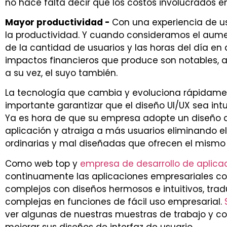
no hace falta decir que los costos involucrados e
Mayor productividad -
Con una experiencia de u
la productividad. Y cuando consideramos el aume
de la cantidad de usuarios y las horas del día en qu
impactos financieros que produce son notables, as
a su vez, el suyo también.
La tecnología que cambia y evoluciona rápidam
importante garantizar que el diseño UI/UX sea intui
Ya es hora de que su empresa adopte un diseño at
aplicación y atraiga a más usuarios eliminando e
ordinarias y mal diseñadas que ofrecen el mism
Como web top y
empresa de desarrollo de aplica
continuamente las aplicaciones empresariales con
complejos con diseños hermosos e intuitivos, tra
complejas en funciones de fácil uso empresarial.
ver algunas de nuestras muestras de trabajo y 
mejorar sus diseños de interfaz de usuario.