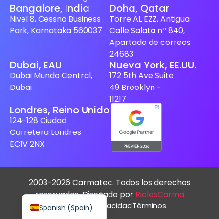
Bangalore, India
Doha, Qatar
Nivel 8, Cessna Business
Torre AL EZZ, Antigua
Park, Karnataka 560037
Calle Salata nº 840,
Apartado de correos
24683
Finnish
Dubai, EAU
Nueva York, EE.UU.
Dubai Mundo Central,
172 5th Ave Suite
Swedish
Dubai
49 Brooklyn -
Dutch
11217
Londres, Reino Unido
Japanese
124-128 Ciudad
German
Carretera Londres
French
EC1V 2NX
Italian
Spanish (Mexico)
2003-2026 Carmatec. Todos los derechos
English
reservados. Diseñado por
RielesCarma
política de privacidad
Términos
Spanish (Spain)