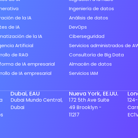
nerativa
Ingeniería de datos
ración de la IA
Análisis de datos
es de IA
DevOps
atización de la IA
Ciberseguridad
gencia Artificial
Servicios administrados de A
rollo de RAG
Consultoría de Big Data
forma de IA empresarial
Almacén de datos
rollo de IA empresarial
Servicios IAM
Dubai, EAU
Nueva York, EE.UU.
Lon
ua
Dubai Mundo Central,
172 5th Ave Suite
124-
Dubai
49 Brooklyn -
Car
os
11217
EC1