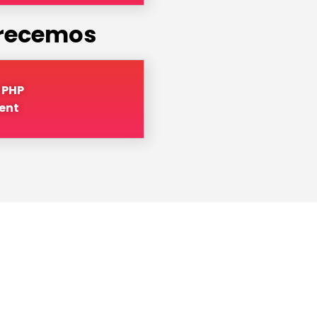
frecemos
o PHP
ent