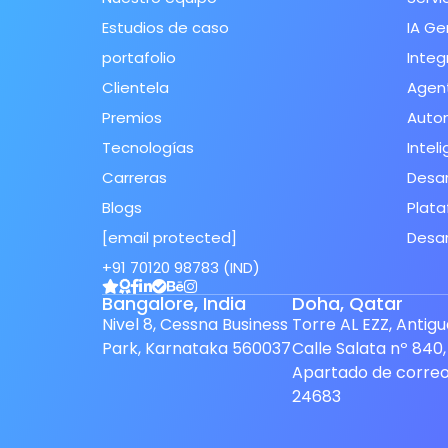
Estudios de caso
IA Ge
portafolio
Integ
Clientela
Agent
Premios
Autom
Tecnologías
Inteli
Carreras
Desar
Blogs
Plata
[email protected]
Desar
+91 70120 98783 (IND)
Finnish
Bangalore, India
Doha, Qatar
Swedish
Nivel 8, Cessna Business
Torre AL EZZ, Antig
Park, Karnataka 560037
Calle Salata nº 840,
Dutch
Apartado de corre
Japanese
24683
German
French