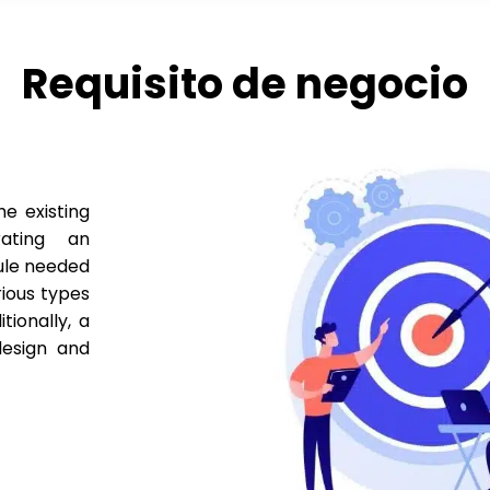
Requisito de negocio
e existing
rating an
ule needed
ious types
tionally, a
design and