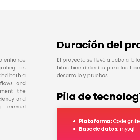
Duración del pr
to enhance
El proyecto se llevó a cabo a lo 
rating an
hitos bien definidos para las fase
ded both a
desarrollo y pruebas.
kflows and
ement the
Pila de tecnolog
ciency and
ng manual
Plataforma:
CodeIgnite
Base de datos:
mysql