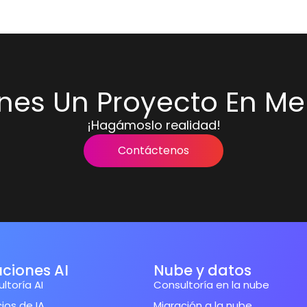
enes Un Proyecto En Me
¡Hagámoslo realidad!
Contáctenos
uciones AI
Nube y datos
ltoría AI
Consultoría en la nube
cios de IA
Migración a la nube