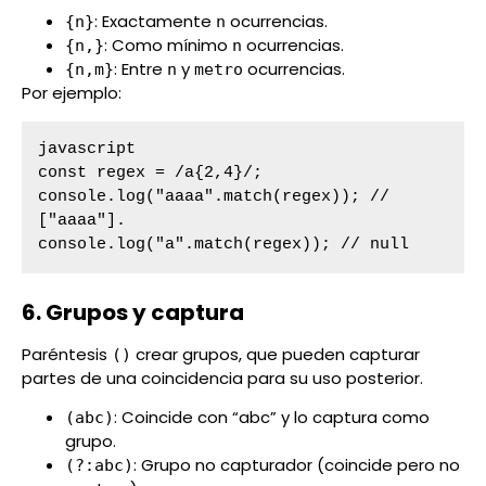
: Exactamente
ocurrencias.
{n}
n
: Como mínimo
ocurrencias.
{n,}
n
: Entre
y
ocurrencias.
{n,m}
n
metro
Por ejemplo:
javascript

const regex = /a{2,4}/;

console.log("aaaa".match(regex)); // 
["aaaa"].

console.log("a".match(regex)); // null
6. Grupos y captura
Paréntesis
crear grupos, que pueden capturar
()
partes de una coincidencia para su uso posterior.
: Coincide con “abc” y lo captura como
(abc)
grupo.
: Grupo no capturador (coincide pero no
(?:abc)