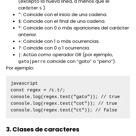
(excepto la nueva línea, a menos que el
carácter
).
s
: Coincide con el inicio de una cadena.
^
: Coincide con el final de una cadena.
$
: Coincide con 0 o más apariciones del carácter
*
anterior.
: Coincide con 1 o más ocurrencias.
+
: Coincide con 0 o 1 ocurrencia.
?
: Actúa como operador OR (por ejemplo,
|
coincide con “gato” o “perro”).
gato|perro
Por ejemplo:
javascript

const regex = /c.t/;

console.log(regex.test("gato")); // true

console.log(regex.test("cot")); // true

console.log(regex.test("ct")); // false
3. Clases de caracteres