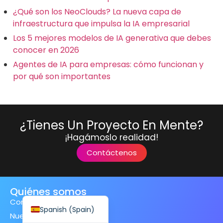
¿Qué son los NeoClouds? La nueva capa de
infraestructura que impulsa la IA empresarial
Los 5 mejores modelos de IA generativa que debes
conocer en 2026
Finnish
Agentes de IA para empresas: cómo funcionan y
por qué son importantes
Swedish
Dutch
Japanese
¿Tienes Un Proyecto En Mente?
German
¡Hagámoslo realidad!
French
Contáctenos
Italian
Spanish (Mexico)
Quiénes somos
English
Compañía
Spanish (Spain)
Nuestro equipo