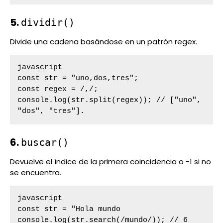
5.
dividir()
Divide una cadena basándose en un patrón regex.
javascript

const str = "uno,dos,tres";

const regex = /,/;

console.log(str.split(regex)); // ["uno", 
"dos", "tres"].
6.
buscar()
Devuelve el índice de la primera coincidencia o -1 si no
se encuentra.
javascript

const str = "Hola mundo

console.log(str.search(/mundo/)); // 6