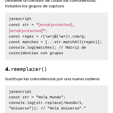
Devuelve un iterador de todas las coincidencias,
incluidos los grupos de captura.
javascript

[email protected]
const str = "
, 
[email protected]
";

const regex = /(\w+)@(\w+)\.com/g;

const matches = [...str.matchAll(regex)];

console.log(matches); // Matriz de 
coincidencias con grupos
4.
reemplazar()
Sustituye las coincidencias por una nueva cadena.
javascript

const str = "Hola Mundo";

console.log(str.replace(/mundo/i, 
"Universo")); // "Hola Universo"."