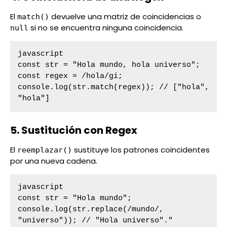
El
devuelve una matriz de coincidencias o
match()
si no se encuentra ninguna coincidencia.
null
javascript

const str = "Hola mundo, hola universo";

const regex = /hola/gi;

console.log(str.match(regex)); // ["hola", 
"hola"]
5. Sustitución con Regex
El
sustituye los patrones coincidentes
reemplazar()
por una nueva cadena.
javascript

const str = "Hola mundo";

console.log(str.replace(/mundo/, 
"universo")); // "Hola universo"."