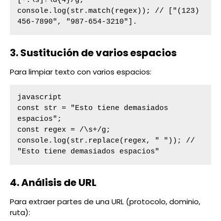
[-.\s]?\d{4}/g;

console.log(str.match(regex)); // ["(123) 
456-7890", "987-654-3210"].
3. Sustitución de varios espacios
Para limpiar texto con varios espacios:
javascript

const str = "Esto tiene demasiados 
espacios";

const regex = /\s+/g;

console.log(str.replace(regex, " ")); // 
"Esto tiene demasiados espacios"
4. Análisis de URL
Para extraer partes de una URL (protocolo, dominio,
ruta):