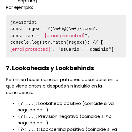
captura).
Por ejemplo:
javascript

const regex = /(\w+)@(\w+)\.com/;

[email protected]
const str = "
";

console.log(str.match(regex)); // ["
[email protected]
", "usuario", "dominio"]
7. Lookaheads y Lookbehinds
Permiten hacer coincidir patrones basándose en lo
que viene antes o después sin incluirlo en la
coincidencia.
: Lookahead positivo (coincide si va
(?=...)
seguido de ...).
: Previsión negativa (coincide si
no
(?!...)
seguido de ...).
: Lookbehind positivo (coincide si va
(?<=...)