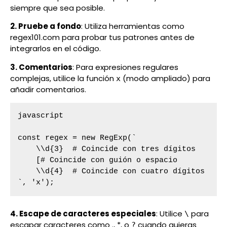
siempre que sea posible.
2. Pruebe a fondo
: Utiliza herramientas como
regex101.com para probar tus patrones antes de
integrarlos en el código.
3. Comentarios
: Para expresiones regulares
complejas, utilice la función
(modo ampliado) para
x
añadir comentarios.
javascript

const regex = new RegExp(`

    \\d{3}  # Coincide con tres dígitos

    [# Coincide con guión o espacio

    \\d{4}  # Coincide con cuatro dígitos

`, 'x');
4. Escape de caracteres especiales
: Utilice
para
\
escapar caracteres como ., *, o
cuando quieras
?