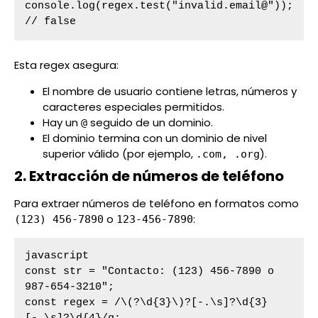
console.log(regex.test("invalid.email@")); 
// false
Esta regex asegura:
El nombre de usuario contiene letras, números y
caracteres especiales permitidos.
Hay un
seguido de un dominio.
@
El dominio termina con un dominio de nivel
superior válido (por ejemplo,
).
.com, .org
2. Extracción de números de teléfono
Para extraer números de teléfono en formatos como
o
:
(123) 456-7890
123-456-7890
javascript

const str = "Contacto: (123) 456-7890 o 
987-654-3210";

const regex = /\(?\d{3}\)?[-.\s]?\d{3}