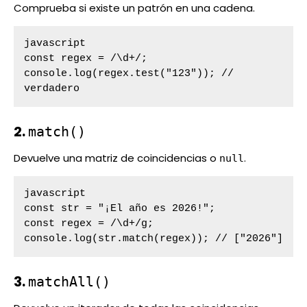
Comprueba si existe un patrón en una cadena.
javascript

const regex = /\d+/;

console.log(regex.test("123")); // 
verdadero
2.
match()
Devuelve una matriz de coincidencias o
.
null
javascript

const str = "¡El año es 2026!";

const regex = /\d+/g;

console.log(str.match(regex)); // ["2026"]
3.
matchAll()