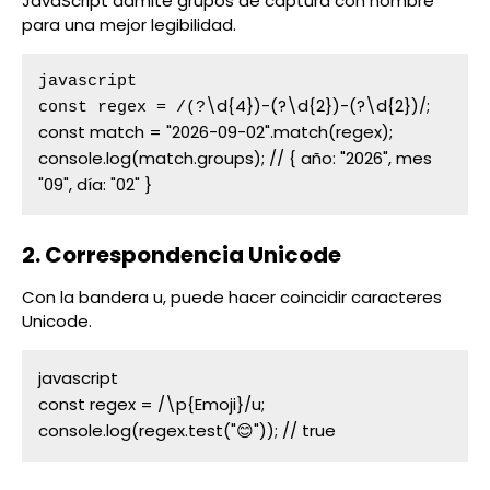
JavaScript admite grupos de captura con nombre
para una mejor legibilidad.
javascript

\d{4})-(?\d{2})-(?\d{2})/;

const regex = /(?
const match = "2026-09-02".match(regex);

console.log(match.groups); // { año: "2026", mes 
"09", día: "02" }
2. Correspondencia Unicode
Con la bandera u, puede hacer coincidir caracteres
Unicode.
javascript

const regex = /\p{Emoji}/u;

console.log(regex.test("😊")); // true