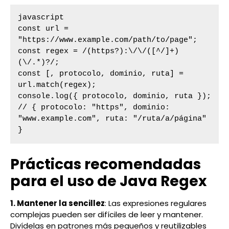
javascript

const url = 
"https://www.example.com/path/to/page";

const regex = /(https?):\/\/([^/]+)
(\/.*)?/;

const [, protocolo, dominio, ruta] = 
url.match(regex);

console.log({ protocolo, dominio, ruta });

// { protocolo: "https", dominio: 
"www.example.com", ruta: "/ruta/a/página" 
}
Prácticas recomendadas
para el uso de Java Regex
1. Mantener la sencillez
: Las expresiones regulares
complejas pueden ser difíciles de leer y mantener.
Divídelas en patrones más pequeños y reutilizables