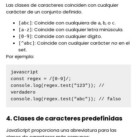
Las clases de caracteres coinciden con cualquier
carácter de un conjunto definido.
: Coincide con cualquiera de
,
, o
.
[abc]
a
b
c
: Coincide con cualquier letra minúscula.
[a-z]
: Coincide con cualquier dígito.
[0-9]
: Coincide con cualquier carácter
no
en el
[^abc]
set.
Por ejemplo:
javascript

const regex = /[0-9]/;

console.log(regex.test("123")); // 
verdadero

console.log(regex.test("abc")); // falso
4. Clases de caracteres predefinidas
JavaScript proporciona una abreviatura para las
clases de caracteres más comunes: