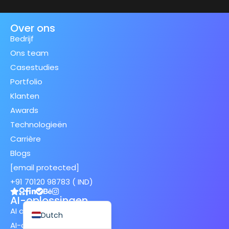
Over ons
Bedrijf
Ons team
Spanish (Spain)
Casestudies
Finnish
Portfolio
Klanten
Swedish
Awards
Japanese
Technologieën
German
Carrière
French
Blogs
Italian
[email protected]
Spanish (Mexico)
+91 70120 98783 ( IND)
English
AI-oplossingen
AI advies
Dutch
AI-diensten