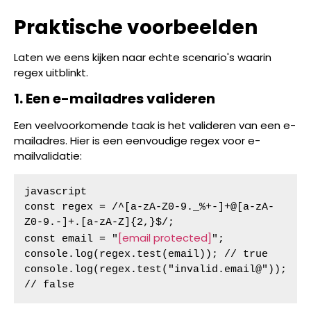
Praktische voorbeelden
Laten we eens kijken naar echte scenario's waarin
regex uitblinkt.
1. Een e-mailadres valideren
Een veelvoorkomende taak is het valideren van een e-
mailadres. Hier is een eenvoudige regex voor e-
mailvalidatie:
javascript

const regex = /^[a-zA-Z0-9._%+-]+@[a-zA-
Z0-9.-]+.[a-zA-Z]{2,}$/;

[email protected]
const email = "
";

console.log(regex.test(email)); // true

console.log(regex.test("invalid.email@")); 
// false