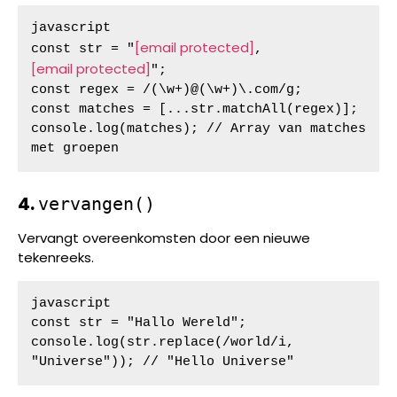
javascript

[email protected]
const str = "
, 
[email protected]
";

const regex = /(\w+)@(\w+)\.com/g;

const matches = [...str.matchAll(regex)];

console.log(matches); // Array van matches 
met groepen
4.
vervangen()
Vervangt overeenkomsten door een nieuwe
tekenreeks.
javascript

const str = "Hallo Wereld";

console.log(str.replace(/world/i, 
"Universe")); // "Hello Universe"