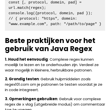
const [, protocol, domein, pad] = 
url.match(regex);

console.log({protocol, domein, pad });

// { protocol: "https", domein: 
"www.example.com", path: "/path/to/page" }
Beste praktijken voor het
gebruik van Java Regex
1. Houd het eenvoudig
: Complexe regex kunnen
moeilijk te lezen en te onderhouden zijn. Verdeel ze
waar mogelijk in kleinere, herbruikbare patronen.
2. Grondig testen
: Gebruik hulpmiddelen zoals
regex101.com om je patronen te testen voordat je ze
in code integreert.
3. Opmerkingen gebruiken
: Gebruik voor complexe
regex de
vlag (uitgebreide modus) om commentaar
x
toe te voegen.