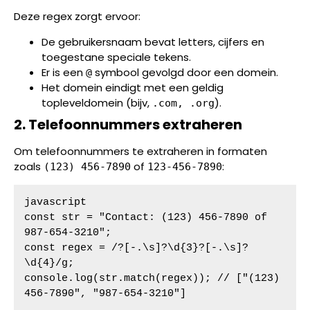
Deze regex zorgt ervoor:
De gebruikersnaam bevat letters, cijfers en
toegestane speciale tekens.
Er is een
symbool gevolgd door een domein.
@
Het domein eindigt met een geldig
topleveldomein (bijv,
).
.com, .org
2. Telefoonnummers extraheren
Om telefoonnummers te extraheren in formaten
zoals
of
:
(123) 456-7890
123-456-7890
javascript

const str = "Contact: (123) 456-7890 of 
987-654-3210";

const regex = /?[-.\s]?\d{3}?[-.\s]?
\d{4}/g;

console.log(str.match(regex)); // ["(123) 
456-7890", "987-654-3210"]