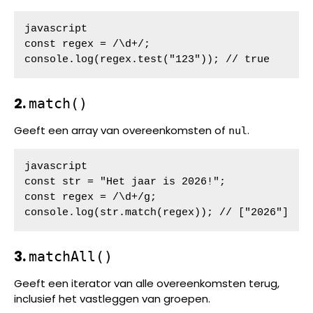
javascript

const regex = /\d+/;

console.log(regex.test("123")); // true
2.
match()
Geeft een array van overeenkomsten of
.
nul
javascript

const str = "Het jaar is 2026!";

const regex = /\d+/g;

console.log(str.match(regex)); // ["2026"]
3.
matchAll()
Geeft een iterator van alle overeenkomsten terug,
inclusief het vastleggen van groepen.