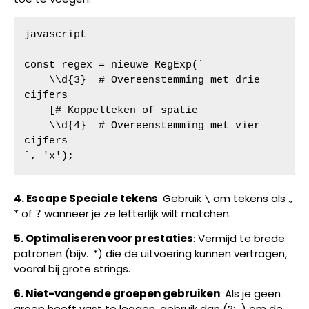
javascript

const regex = nieuwe RegExp(`

    \\d{3}  # Overeenstemming met drie 
cijfers

    [# Koppelteken of spatie

    \\d{4}  # Overeenstemming met vier 
cijfers

`, 'x');
4. Escape Speciale tekens
: Gebruik
om tekens als .,
\
* of
wanneer je ze letterlijk wilt matchen.
?
5. Optimaliseren voor prestaties
: Vermijd te brede
patronen (bijv. .*) die de uitvoering kunnen vertragen,
vooral bij grote strings.
6. Niet-vangende groepen gebruiken
: Als je geen
groep hoeft vast te leggen, gebruik dan (?:...) om de