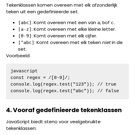
Tekenklassen komen overeen met elk afzonderlijk
teken uit een gedefinieerde set.
: Komt overeen met een van
,
of
.
[abc]
a
b
c
: Komt overeen met elke kleine letter.
[a-z]
: Komt overeen met elk cijfer.
[0-9]
: Komt overeen met elk teken
niet
in de
[^abc]
set.
Voorbeeld:
javascript

const regex = /[0-9]/;

console.log(regex.test("123")); // true

console.log(regex.test("abc")); // false
4. Vooraf gedefinieerde tekenklassen
JavaScript biedt steno voor veelgebruikte
tekenklassen: