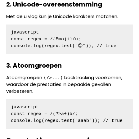
2. Unicode-overeenstemming
Met de u vlag kun je Unicode karakters matchen.
javascript

const regex = /{Emoji}/u;

console.log(regex.test("😊")); // true
3. Atoomgroepen
Atoomgroepen
backtracking voorkomen,
(?>...)
waardoor de prestaties in bepaalde gevallen
verbeteren.
javascript

const regex = /(?>a+)b/;

console.log(regex.test("aaab")); // true