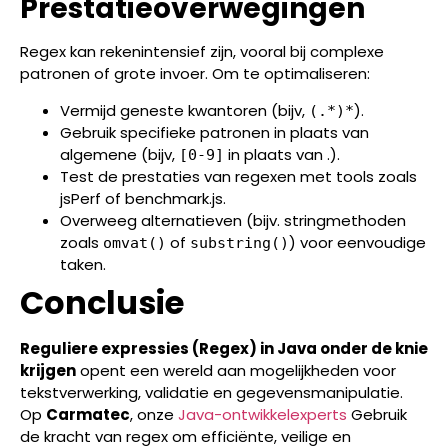
Prestatieoverwegingen
Regex kan rekenintensief zijn, vooral bij complexe
patronen of grote invoer. Om te optimaliseren:
Vermijd geneste kwantoren (bijv,
).
(.*)*
Gebruik specifieke patronen in plaats van
algemene (bijv,
in plaats van .).
[0-9]
Test de prestaties van regexen met tools zoals
jsPerf of benchmark.js.
Overweeg alternatieven (bijv. stringmethoden
zoals
of
) voor eenvoudige
omvat()
substring()
taken.
Conclusie
Reguliere expressies (Regex) in Java onder de knie
krijgen
opent een wereld aan mogelijkheden voor
tekstverwerking, validatie en gegevensmanipulatie.
Op
Carmatec
, onze
Java-ontwikkelexperts
Gebruik
de kracht van regex om efficiënte, veilige en