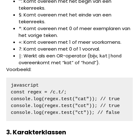
: Komt overeen met het begin van een
^
tekenreeks.
: Komt overeen met het einde van een
$
tekenreeks.
: Komt overeen met 0 of meer exemplaren van
*
het vorige teken.
: Komt overeen met 1 of meer voorkomens.
+
: Komt overeen met 0 of 1 voorval.
?
: Werkt als een OR-operator (bijv,
|
kat|hond
overeenkomt met “kat” of “hond”).
Voorbeeld:
javascript

const regex = /c.t/;

console.log(regex.test("cat")); // true

console.log(regex.test("cot")); // true

console.log(regex.test("ct")); // false
3. Karakterklassen