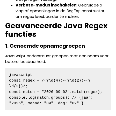
Verbose-modus inschakelen
: Gebruik de
x
vlag of opmerkingen in de
constructor
RegExp
om regex leesbaarder te maken.
Geavanceerde Java Regex
functies
1. Genoemde opnamegroepen
JavaScript ondersteunt groepen met een naam voor
betere leesbaarheid.
javascript

const regex = /(?\d{4})-(?\d{2})-(?
\d{2})/;

const match = "2026-09-02".match(regex);

console.log(match.groups); // {jaar: 
"2026", maand: "09", dag: "02" }