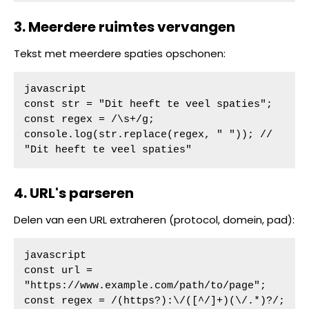
3. Meerdere ruimtes vervangen
Tekst met meerdere spaties opschonen:
javascript

const str = "Dit heeft te veel spaties";

const regex = /\s+/g;

console.log(str.replace(regex, " ")); // 
"Dit heeft te veel spaties"
4. URL's parseren
Delen van een URL extraheren (protocol, domein, pad):
javascript

const url = 
"https://www.example.com/path/to/page";

const regex = /(https?):\/([^/]+)(\/.*)?/;
