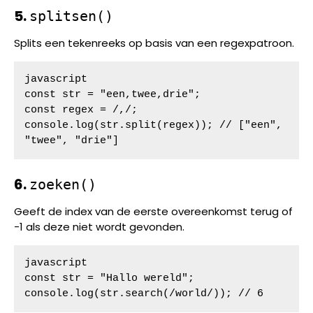
5.
splitsen()
Splits een tekenreeks op basis van een regexpatroon.
javascript

const str = "een,twee,drie";

const regex = /,/;

console.log(str.split(regex)); // ["een", 
"twee", "drie"]
6.
zoeken()
Geeft de index van de eerste overeenkomst terug of
-1 als deze niet wordt gevonden.
javascript

const str = "Hallo wereld";

console.log(str.search(/world/)); // 6