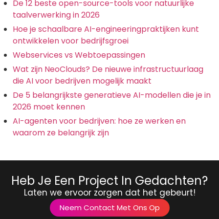
De 12 beste open-source-tools voor natuurlijke
taalverwerking in 2026
Hoe je schaalbare AI-engineeringpraktijken kunt
ontwikkelen voor bedrijfsgroei
Webservices vs Webtoepassingen
Wat zijn NeoClouds? De nieuwe infrastructuurlaag
die AI voor bedrijven mogelijk maakt
De 5 belangrijkste generatieve AI-modellen die je in
2026 moet kennen
AI-agenten voor bedrijven: hoe ze werken en
waarom ze belangrijk zijn
Heb Je Een Project In Gedachten?
Laten we ervoor zorgen dat het gebeurt!
Neem Contact Met Ons Op