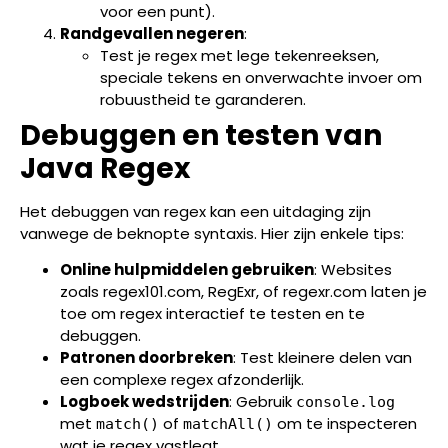
voor een punt).
Randgevallen negeren
:
Test je regex met lege tekenreeksen,
speciale tekens en onverwachte invoer om
robuustheid te garanderen.
Debuggen en testen van
Java Regex
Het debuggen van regex kan een uitdaging zijn
vanwege de beknopte syntaxis. Hier zijn enkele tips:
Online hulpmiddelen gebruiken
: Websites
zoals regex101.com, RegExr, of regexr.com laten je
toe om regex interactief te testen en te
debuggen.
Patronen doorbreken
: Test kleinere delen van
een complexe regex afzonderlijk.
Logboek wedstrijden
: Gebruik
console.log
met
of
om te inspecteren
match()
matchAll()
wat je regex vastlegt.