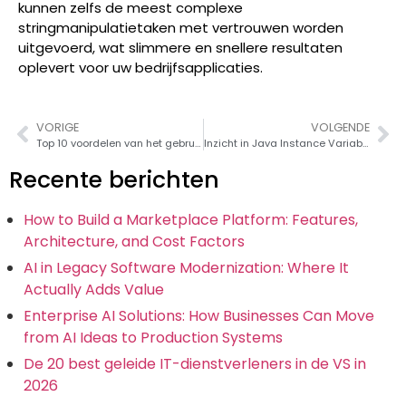
kunnen zelfs de meest complexe
stringmanipulatietaken met vertrouwen worden
uitgevoerd, wat slimmere en snellere resultaten
oplevert voor uw bedrijfsapplicaties.
VORIGE
VOLGENDE
Top 10 voordelen van het gebruik van Zoho CRM voor uw bedrijf in 2026
Inzicht in Java Instance Variabelen: Een uitgebreide gids met voorbeelden
Recente berichten
How to Build a Marketplace Platform: Features,
Architecture, and Cost Factors
AI in Legacy Software Modernization: Where It
Actually Adds Value
Enterprise AI Solutions: How Businesses Can Move
from AI Ideas to Production Systems
De 20 best geleide IT-dienstverleners in de VS in
2026