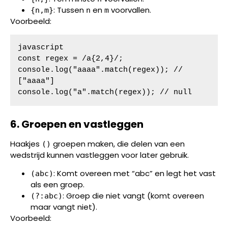
: Tussen
en
voorvallen.
{n,m}
n
m
Voorbeeld:
javascript

const regex = /a{2,4}/;

console.log("aaaa".match(regex)); // 
["aaaa"]

console.log("a".match(regex)); // null
6. Groepen en vastleggen
Haakjes
groepen maken, die delen van een
()
wedstrijd kunnen vastleggen voor later gebruik.
: Komt overeen met “abc” en legt het vast
(abc)
als een groep.
: Groep die niet vangt (komt overeen
(?:abc)
maar vangt niet).
Voorbeeld: