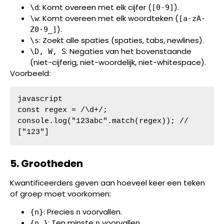
: Komt overeen met elk cijfer (
).
\d
[0-9]
: Komt overeen met elk woordteken (
\w
[a-zA-
).
Z0-9_]
: Zoekt alle spaties (spaties, tabs, newlines).
\s
: Negaties van het bovenstaande
\D, W, S
(niet-cijferig, niet-woordelijk, niet-whitespace).
Voorbeeld:
javascript

const regex = /\d+/;

console.log("123abc".match(regex)); // 
["123"]
5. Grootheden
Kwantificeerders geven aan hoeveel keer een teken
of groep moet voorkomen:
: Precies
voorvallen.
{n}
n
: Ten minste
voorvallen.
{n,}
n