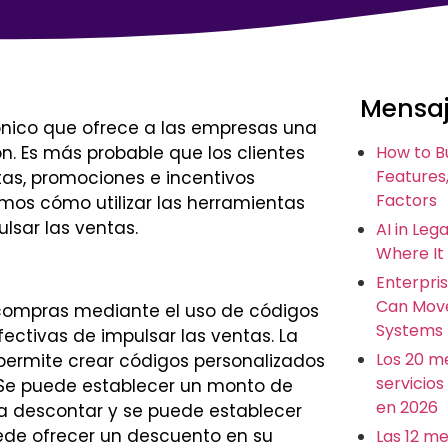
Mensaj
nico que ofrece a las empresas una
 Es más probable que los clientes
How to B
Features,
tas, promociones e incentivos
Factors
emos cómo utilizar las herramientas
sar las ventas.
AI in Leg
Where It
Enterpris
Can Move
 compras mediante el uso de códigos
Systems
ctivas de impulsar las ventas. La
Los 20 m
ermite crear códigos personalizados
servicios
. Se puede establecer un monto de
en 2026
a descontar y se puede establecer
ede ofrecer un descuento en su
Las 12 m