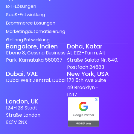
IoT-Lösungen
SaaS-Entwicklung
Ecommerce Lösungen
Marketingautomatisierung
GoLang Entwicklung
Bangalore, Indien
Doha, Katar
Ebene 8, Cessna Business
AL EZZ-Turm, Alt
Park, Karnataka 560037
Straße Salata Nr. 840,
Postfach 24683
Dubai, VAE
New York, USA
Dubai Welt Zentral, Dubai
172 5th Ave Suite
49 Brooklyn -
11217
London, UK
124-128 Stadt
Straße London
EC1V 2NX