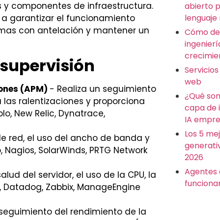
s y componentes de infraestructura.
abierto 
lenguaje
 a garantizar el funcionamiento
lemas con antelación y mantener un
Cómo des
ingenierí
crecimie
 supervisión
Servicios
web
iones (APM)
- Realiza un seguimiento
¿Qué son
 las ralentizaciones y proporciona
capa de 
lo, New Relic, Dynatrace,
IA empre
Los 5 me
de red, el uso del ancho de banda y
generati
, Nagios, SolarWinds, PRTG Network
2026
Agentes 
ud del servidor, el uso de la CPU, la
funciona
o, Datadog, Zabbix, ManageEngine
 seguimiento del rendimiento de la