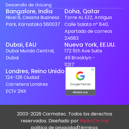
Desarrollo de GoLang
Bangalore, India
Doha, Qatar
Nivel 8, Cessna Business
Torre AL EZZ, Antigua
Park, Karnataka 560037
Calle Salata nº 840,
Apartado de correos
24683
Dubai, EAU
Nueva York, EE.UU.
Dubai Mundo Central,
172 5th Ave Suite
Dubai
49 Brooklyn -
11217
Londres, Reino Unido
124-128 Ciudad
Carretera Londres
EC1V 2NX
2003-2026 Carmatec. Todos los derechos
reservados. Diseñado por
RielesCarma
política de privacidad
Términos