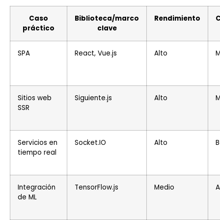
Caso
Biblioteca/marco
Rendimiento
C
práctico
clave
SPA
React, Vue.js
Alto
M
Sitios web
Siguiente.js
Alto
M
SSR
Servicios en
Socket.IO
Alto
B
tiempo real
Integración
TensorFlow.js
Medio
A
de ML