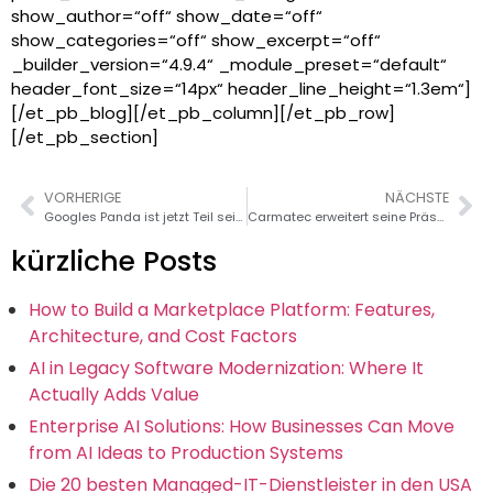
show_author=“off“ show_date=“off“
show_categories=“off“ show_excerpt=“off“
_builder_version=“4.9.4“ _module_preset=“default“
header_font_size=“14px“ header_line_height=“1.3em“]
[/et_pb_blog][/et_pb_column][/et_pb_row]
[/et_pb_section]
VORHERIGE
NÄCHSTE
Googles Panda ist jetzt Teil seines zentralen Ranking-Algorithmus
Carmatec erweitert seine Präsenz in Kalifornien mit der Ernennung wichtiger Führungskräfte
kürzliche Posts
How to Build a Marketplace Platform: Features,
Architecture, and Cost Factors
AI in Legacy Software Modernization: Where It
Actually Adds Value
Enterprise AI Solutions: How Businesses Can Move
from AI Ideas to Production Systems
Die 20 besten Managed-IT-Dienstleister in den USA