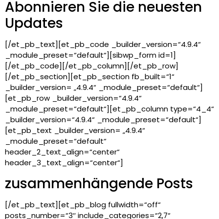
Abonnieren Sie die neuesten
Updates
[/et_pb_text][et_pb_code _builder_version=“4.9.4“
_module_preset=“default“][sibwp_form id=1]
[/et_pb_code][/et_pb_column][/et_pb_row]
[/et_pb_section][et_pb_section fb_built=“1“
_builder_version= „4.9.4“ _module_preset=“default“]
[et_pb_row _builder_version=“4.9.4“
_module_preset=“default“][et_pb_column type=“4_4“
_builder_version=“4.9.4“ _module_preset=“default“]
[et_pb_text _builder_version= „4.9.4“
_module_preset=“default“
header_2_text_align=“center“
header_3_text_align=“center“]
zusammenhängende Posts
[/et_pb_text][et_pb_blog fullwidth=“off“
posts_number=“3″ include_categories=“2,7“