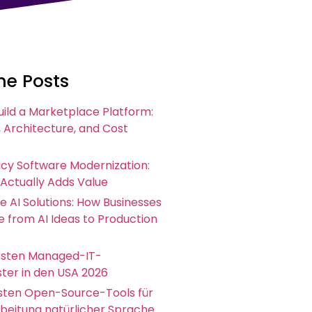
he Posts
uild a Marketplace Platform:
 Architecture, and Cost
acy Software Modernization:
 Actually Adds Value
e AI Solutions: How Businesses
 from AI Ideas to Production
esten Managed-IT-
ster in den USA 2026
esten Open-Source-Tools für
rbeitung natürlicher Sprache