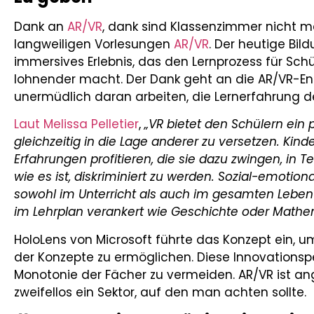
Dank an
AR/VR
, dank sind Klassenzimmer nicht 
langweiligen Vorlesungen
AR/VR
. Der heutige Bil
immersives Erlebnis, das den Lernprozess für Sch
lohnender macht. Der Dank geht an die AR/VR-E
unermüdlich daran arbeiten, die Lernerfahrung de
Laut Melissa Pelletier
,
„VR bietet den Schülern ein 
gleichzeitig in die Lage anderer zu versetzen. Kind
Erfahrungen profitieren, die sie dazu zwingen, in 
wie es ist, diskriminiert zu werden. Sozial-emotio
sowohl im Unterricht als auch im gesamten Leben we
im Lehrplan verankert wie Geschichte oder Mathema
HoloLens von Microsoft führte das Konzept ein, u
der Konzepte zu ermöglichen. Diese Innovationspe
Monotonie der Fächer zu vermeiden. AR/VR ist ang
zweifellos ein Sektor, auf den man achten sollte.