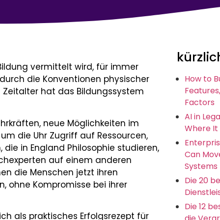
kürzlic
ildung vermittelt wird, für immer
 durch die Konventionen physischer
How to B
Features,
e Zeitalter hat das Bildungssystem
Factors
AI in Leg
hrkräften, neue Möglichkeiten im
Where It
um die Uhr Zugriff auf Ressourcen,
Enterpris
die in England Philosophie studieren,
Can Move
Fachexperten auf einem anderen
Systems
nen die Menschen jetzt ihren
Die 20 b
gen, ohne Kompromisse bei ihrer
Dienstlei
Die 12 b
ch als praktisches Erfolgsrezept für
die Vera