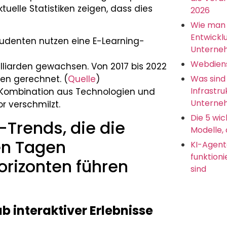
elle Statistiken zeigen, dass dies
2026
Wie man 
Entwickl
tudenten nutzen eine E-Learning-
Unterne
Webdien
illiarden gewachsen. Von 2017 bis 2022
Was sind
den gerechnet. (
Quelle
)
Infrastru
e Kombination aus Technologien und
Unterneh
r verschmilzt.
Die 5 wic
-Trends, die die
Modelle, 
n Tagen
KI-Agent
funktion
orizonten führen
sind
 interaktiver Erlebnisse