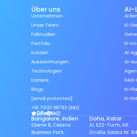
Über uns
AI-
Unternehmen
AI Be
Unser Team
KI-Di
Fallstudien
Gener
Portfolio
KI-In
Kunden
AI-A
Auszeichnungen
AI-Au
Technologien
Agent
Karriere
RAG-
Blogs
KI-Pl
[email protected]
KI-En
Spanish (Spain)
+91 70120 98783 (IND)
Finnish
Bangalore, Indien
Doha, Katar
Ebene 8, Cessna
AL EZZ-Turm, Alt
Swedish
Business Park,
Straße Salata Nr. 84