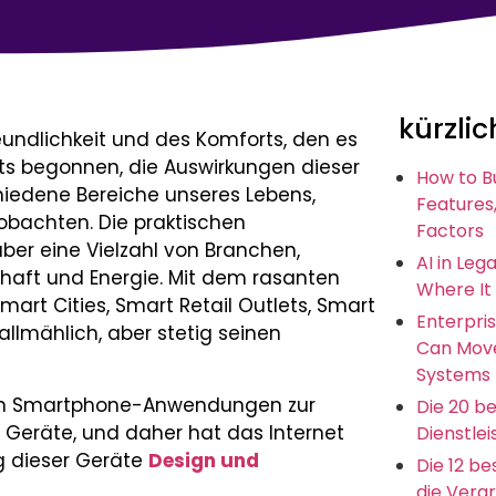
kürzlic
eundlichkeit und des Komforts, den es
eits begonnen, die Auswirkungen dieser
How to B
hiedene Bereiche unseres Lebens,
Features,
obachten. Die praktischen
Factors
ber eine Vielzahl von Branchen,
AI in Leg
haft und Energie. Mit dem rasanten
Where It
rt Cities, Smart Retail Outlets, Smart
Enterpris
llmählich, aber stetig seinen
Can Move
Systems
 von Smartphone-Anwendungen zur
Die 20 b
 Geräte, und daher hat das Internet
Dienstlei
g dieser Geräte
Design und
Die 12 b
die Vera