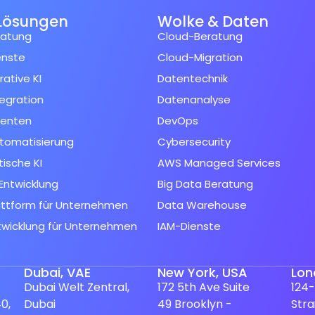
Lösungen
Wolke & Daten
ratung
Cloud-Beratung
enste
Cloud-Migration
ative KI
Datentechnik
tegration
Datenanalyse
genten
DevOps
tomatisierung
Cybersecurity
ische KI
AWS Managed Services
Entwicklung
Big Data Beratung
attform für Unternehmen
Data Warehouse
twicklung für Unternehmen
IAM-Dienste
Dubai, VAE
New York, USA
Lon
Dubai Welt Zentral,
172 5th Ave Suite
124-
0,
Dubai
49 Brooklyn -
Str