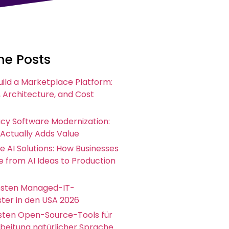
he Posts
uild a Marketplace Platform:
 Architecture, and Cost
acy Software Modernization:
 Actually Adds Value
e AI Solutions: How Businesses
 from AI Ideas to Production
esten Managed-IT-
ster in den USA 2026
esten Open-Source-Tools für
rbeitung natürlicher Sprache