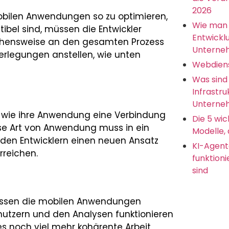
2026
obilen Anwendungen so zu optimieren,
Wie man 
bel sind, müssen die Entwickler
Entwickl
ehensweise an den gesamten Prozess
Unterne
erlegungen anstellen, wie unten
Webdien
Was sind
Infrastru
Unterneh
, wie ihre Anwendung eine Verbindung
Die 5 wic
iese Art von Anwendung muss in ein
Modelle, 
 den Entwicklern einen neuen Ansatz
KI-Agent
rreichen.
funktion
sind
müssen die mobilen Anwendungen
nutzern und den Analysen funktionieren
es noch viel mehr kohärente Arbeit