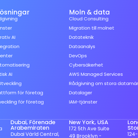
lösningar
Moln & data
dgivning
Cloud Consulting
änster
Migration till molnet
ativ AI
Datateknik
tegration
Dataanalys
enter
DevOps
tomatisering
Cybersäkerhet
isk AI
AWS Managed Services
tveckling
Rådgivning om stora datamä
attform för företag
Datalager
veckling för företag
IAM-tjänster
Dubai, Förenade
New York, USA
Lon
Arabemiraten
Sto
a
172 5th Ave Suite
Dubai Värld Central,
124-
49 Brooklyn -