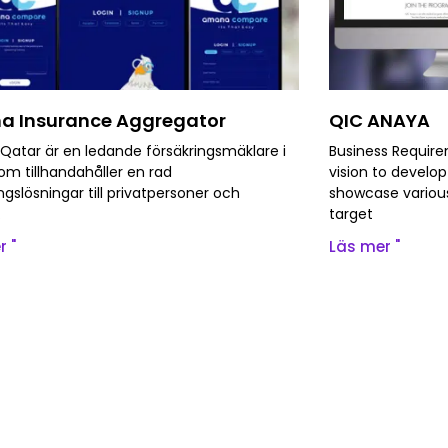
 Insurance Aggregator
QIC ANAYA
atar är en ledande försäkringsmäklare i
Business Requir
om tillhandahåller en rad
vision to develop
ngslösningar till privatpersoner och
showcase various
.
target
r "
Läs mer "