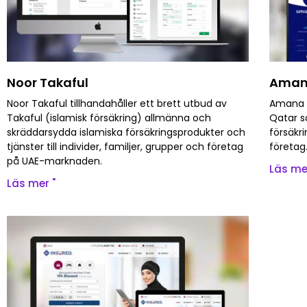
Noor Takaful
Amana
Noor Takaful tillhandahåller ett brett utbud av
Amana Q
Takaful (islamisk försäkring) allmänna och
Qatar s
skräddarsydda islamiska försäkringsprodukter och
försäkri
tjänster till individer, familjer, grupper och företag
företag
på UAE-marknaden.
Läs me
Läs mer "