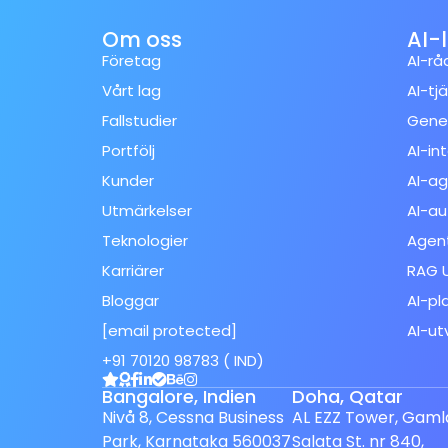
Om oss
AI-
Företag
AI-rå
Vårt lag
AI-tj
Fallstudier
Gener
Portfölj
AI-in
Kunder
AI-ag
Utmärkelser
AI-au
Teknologier
Agent
Karriärer
RAG U
Bloggar
AI-pl
[email protected]
AI-ut
Spanish (Spain)
+91 70120 98783 ( IND)
Finnish
Bangalore, Indien
Doha, Qatar
Dutch
Nivå 8, Cessna Business
AL EZZ Tower, Gaml
Park, Karnataka 560037
Salata St. nr 840,