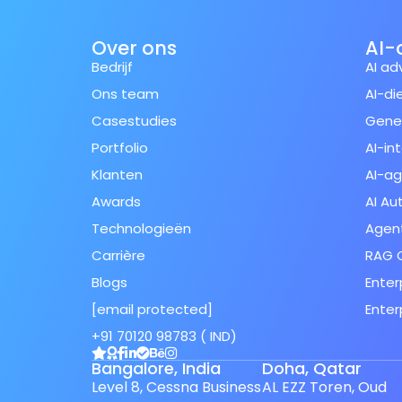
Over ons
AI-
Bedrijf
AI ad
Ons team
AI-di
Casestudies
Gener
Portfolio
AI-in
Klanten
AI-a
Awards
AI Au
Technologieën
Agent
Carrière
RAG O
Blogs
Enter
[email protected]
Enter
Spanish (Spain)
+91 70120 98783 ( IND)
Finnish
Bangalore, India
Doha, Qatar
Swedish