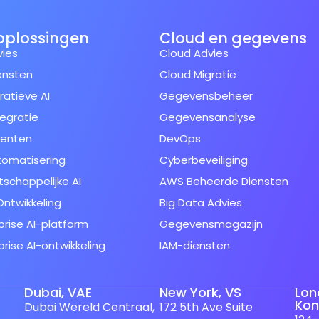
oplossingen
Cloud en gegevens
vies
Cloud Advies
ensten
Cloud Migratie
atieve AI
Gegevensbeheer
tegratie
Gegevensanalyse
genten
DevOps
tomatisering
Cyberbeveiliging
schappelijke AI
AWS Beheerde Diensten
ntwikkeling
Big Data Advies
prise AI-platform
Gegevensmagazijn
prise AI-ontwikkeling
IAM-diensten
Dubai, VAE
New York, VS
Lon
Koni