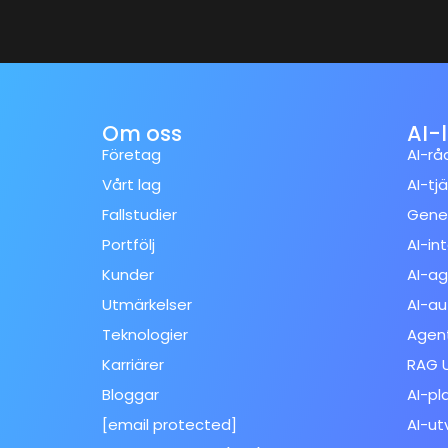
Om oss
AI-
Företag
AI-rå
Vårt lag
AI-tj
Fallstudier
Gener
Portfölj
AI-in
Kunder
AI-ag
Utmärkelser
AI-au
Teknologier
Agent
Karriärer
RAG U
Bloggar
AI-pl
[email protected]
AI-ut
Spanish (Spain)