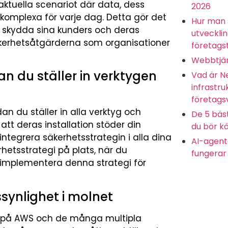
t aktuella scenariot där data, dess
2026
omplexa för varje dag. Detta gör det
Hur man 
t skydda sina kunders och deras
utveckli
äkerhetsåtgärderna som organisationer
företagst
Webbtjän
an du ställer in verktygen
Vad är N
infrastru
företags
an du ställer in alla verktyg och
De 5 bäs
a att deras installation stöder din
du bör kä
 integrera säkerhetsstrategin i alla dina
AI-agente
hetsstrategi på plats, när du
fungerar 
n implementera denna strategi för
synlighet i molnet
s på AWS och de många multipla