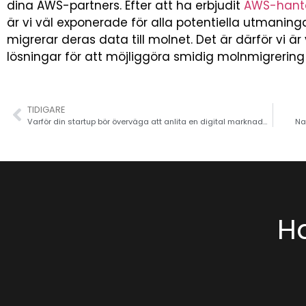
dina AWS-partners. Efter att ha erbjudit
AWS-hante
är vi väl exponerade för alla potentiella utmaning
migrerar deras data till molnet. Det är därför vi 
lösningar för att möjliggöra smidig molnmigrering f
TIDIGARE
Varför din startup bör överväga att anlita en digital marknadsföringsbyrå?
Na
Ha