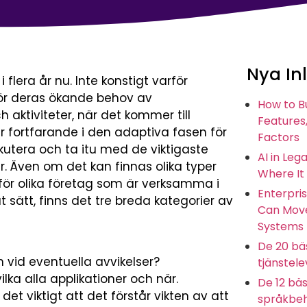
Nya In
lera år nu. Inte konstigt varför
 för deras ökande behov av
How to B
aktiviteter, när det kommer till
Features,
r fortfarande i den adaptiva fasen för
Factors
iskutera och ta itu med de viktigaste
AI in Leg
 Även om det kan finnas olika typer
Where It
för olika företag som är verksamma i
Enterpris
at sätt, finns det tre breda kategorier av
Can Move
Systems
De 20 bäs
id eventuella avvikelser?
tjänstel
vilka alla applikationer och när.
De 12 bäs
det viktigt att det förstår vikten av att
språkbeh