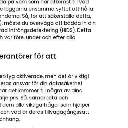
reda på vem som har åtkomst till vad
nte loggarna ensamma syftet att hålla
ndarna. Så, för att säkerställa detta,
), måste du överväga att bädda in din
ad intrångsdetektering (HIDS). Detta
 var före, under och efter alla
antörer för att
rktyg aktiverade, men det är viktigt
 deras ansvar för din datasäkerhet
när det kommer till några av dina
varje pris. Så, samarbeta och
dem alla viktiga frågor som hjälper
et och vad är deras tillvägagångssätt
manhang.