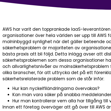
AWS har varit den topprankade IaaS-leverantören i f
organisationer över hela världen ser upp till AWS
molninbyggd synlighet när det gäller beteende och 
säkerhetsproblem är majoriteten av organisatione
bästa praxis att bli följd. Detta inlägg avser att d
säkerhetsproblemen som dessa organisationer har.
och allvarlighetsnivåer av molnsäkerhetsproblem 
olika branscher, för att uttrycka det på ett förenkl
säkerhetsrelaterade problem som de står inför:
Hur kan nyckelfiländringarna övervakas?
Kan man vara säker på snabba meddelanden v
Hur man kontrollerar vem alla har tillgång till 
Innan ett företag överväger att gå över till AWS är 