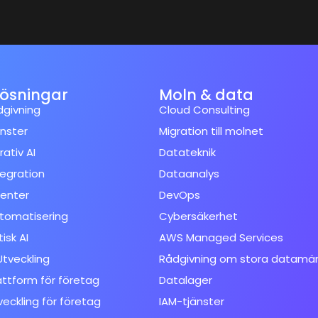
lösningar
Moln & data
dgivning
Cloud Consulting
änster
Migration till molnet
ativ AI
Datateknik
tegration
Dataanalys
enter
DevOps
tomatisering
Cybersäkerhet
isk AI
AWS Managed Services
tveckling
Rådgivning om stora datamä
attform för företag
Datalager
veckling för företag
IAM-tjänster