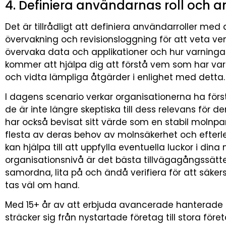
4. Definiera användarnas roll och a
Det är tillrådligt att definiera användarroller me
övervakning och revisionsloggning för att veta 
övervaka data och applikationer och hur varning
kommer att hjälpa dig att förstå vem som har vari
och vidta lämpliga åtgärder i enlighet med detta.
I dagens scenario verkar organisationerna ha förstå
de är inte längre skeptiska till dess relevans för 
har också bevisat sitt värde som en stabil molnpa
flesta av deras behov av molnsäkerhet och efterle
kan hjälpa till att uppfylla eventuella luckor i di
organisationsnivå är det bästa tillvägagångssätt
samordna, lita på och ändå verifiera för att säke
tas väl om hand.
Med 15+ år av att erbjuda avancerade hanterade IT
sträcker sig från nystartade företag till stora före