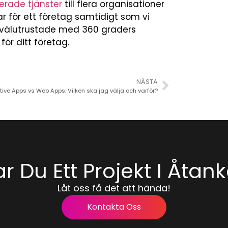
rade tjänster
till flera organisationer
ar för ett företag samtidigt som vi
är välutrustade med 360 graders
ör ditt företag.
NÄSTA
tive Apps vs Web Apps: Vilken ska jag välja och varför?
r Du Ett Projekt I Åtan
Låt oss få det att hända!
Kontakta Oss