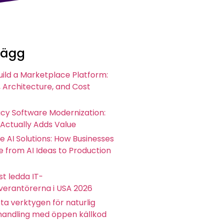
lägg
uild a Marketplace Platform:
 Architecture, and Cost
acy Software Modernization:
 Actually Adds Value
e AI Solutions: How Businesses
 from AI Ideas to Production
t ledda IT-
everantörerna i USA 2026
ta verktygen för naturlig
andling med öppen källkod