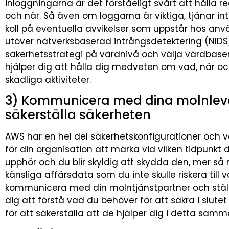
inloggningarna är det förståeligt svårt att hålla 
och när. Så även om loggarna är viktiga, tjänar i
koll på eventuella avvikelser som uppstår hos anvä
utöver nätverksbaserad intrångsdetektering (NIDS
säkerhetsstrategi på värdnivå och välja värdbaser
hjälper dig att hålla dig medveten om vad, när och
skadliga aktiviteter.
3) Kommunicera med dina molnlever
säkerställa säkerheten
AWS har en hel del säkerhetskonfigurationer och ve
för din organisation att märka vid vilken tidpunkt
upphör och du blir skyldig att skydda den, mer så 
känsliga affärsdata som du inte skulle riskera till 
kommunicera med din molntjänstpartner och ställ 
dig att förstå vad du behöver för att säkra i slut
för att säkerställa att de hjälper dig i detta sam