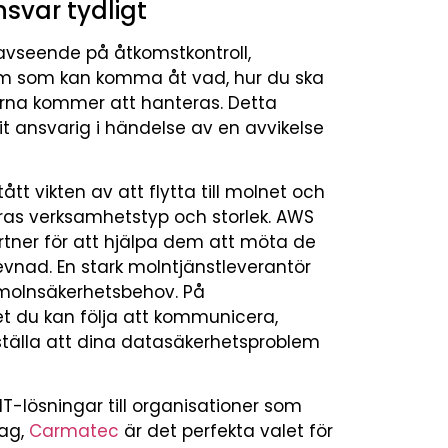
nsvar tydligt
d avseende på åtkomstkontroll,
vem som kan komma åt vad, hur du ska
arna kommer att hanteras. Detta
t ansvarig i händelse av en avvikelse
tt vikten av att flytta till molnet och
deras verksamhetstyp och storlek. AWS
rtner för att hjälpa dem att möta de
vnad. En stark molntjänstleverantör
na molnsäkerhetsbehov. På
et du kan följa att kommunicera,
rställa att dina datasäkerhetsproblem
-lösningar till organisationer som
tag,
Carmatec
är det perfekta valet för