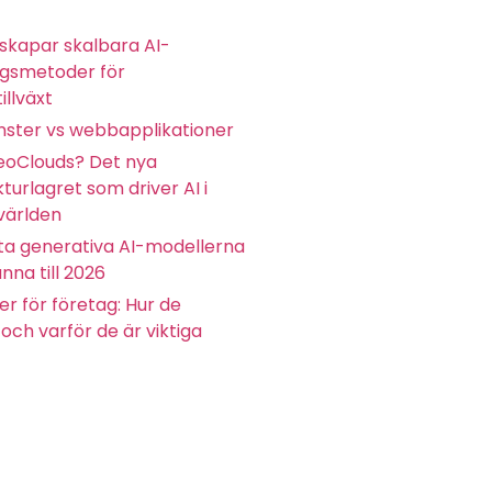
skapar skalbara AI-
ngsmetoder för
illväxt
ster vs webbapplikationer
eoClouds? Det nya
kturlagret som driver AI i
världen
ta generativa AI-modellerna
nna till 2026
r för företag: Hur de
och varför de är viktiga