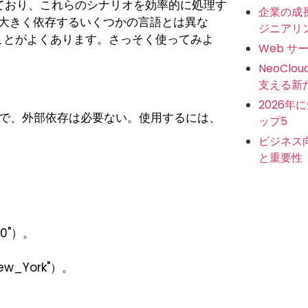
ており、これらのシナリオを効率的に処理す
企業の成
大きく依存するいくつかの言語とは異な
ジニアリ
ことがよくあります。さっそく使ってみよ
Web サ
NeoCl
支える新
2026年
で、外部依存は必要ない。使用するには、
ップ5
ビジネス
と重要性
00"）。
w_York"）。