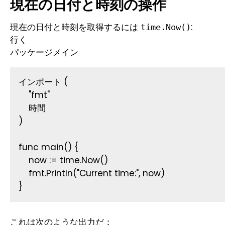
現在の日付と時刻の操作
現在の日付と時刻を取得するには
:
time.Now()
行く
パッケージメイン
インポート (
    "fmt"
    時間
)
func main() {
    now := time.Now()
    fmt.Println("Current time:", now)
}
これは次のような出力だ：