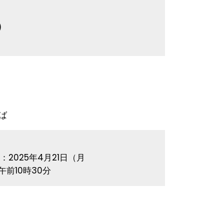
)
ば
)// 例：2025年4月21日（月
/ 例：午前10時30分