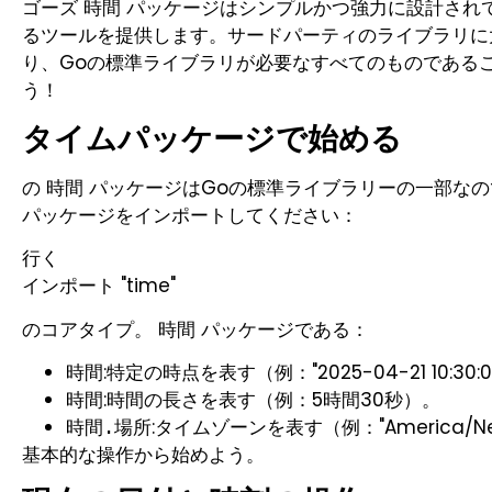
ゴーズ
パッケージはシンプルかつ強力に設計され
時間
るツールを提供します。サードパーティのライブラリに
り、Goの標準ライブラリが必要なすべてのものである
う！
タイムパッケージで始める
の
パッケージはGoの標準ライブラリーの一部なの
時間
パッケージをインポートしてください：
行く
インポート "time"
のコアタイプ。
パッケージである：
時間
:特定の時点を表す（例："2025-04-21 10:30:
時間
:時間の長さを表す（例：5時間30秒）。
時間
:タイムゾーンを表す（例："America/Ne
時間.場所
基本的な操作から始めよう。