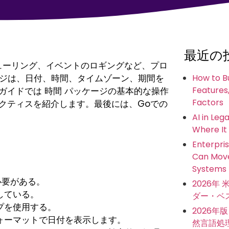
最近の
ューリング、イベントのロギングなど、プロ
ジは、日付、時間、タイムゾーン、期間を
How to B
Features,
のガイドでは
時間
パッケージの基本的な操作
Factors
クティスを紹介します。最後には、Goでの
AI in Leg
Where It
Enterpris
Can Move
Systems
必要がある。
2026年
している。
ダー・ベス
プを使用する。
2026
ォーマットで日付を表示します。
然言語処理