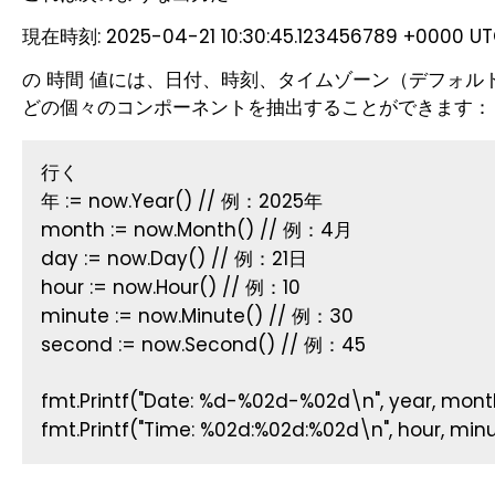
現在時刻: 2025-04-21 10:30:45.123456789 +0000 U
の
値には、日付、時刻、タイムゾーン（デフォルト
時間
どの個々のコンポーネントを抽出することができます：
行く
年 := now.Year() // 例：2025年
month := now.Month() // 例：4月
day := now.Day() // 例：21日
hour := now.Hour() // 例：10
minute := now.Minute() // 例：30
second := now.Second() // 例：45
fmt.Printf("Date: %d-%02d-%02d\n", year, mont
fmt.Printf("Time: %02d:%02d:%02d\n", hour, min