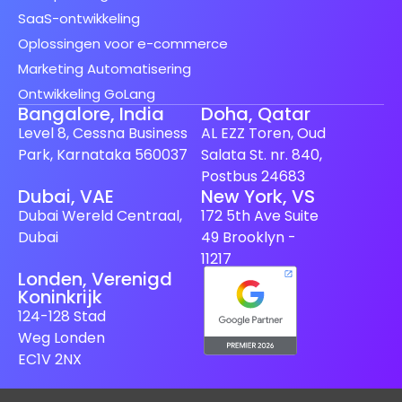
SaaS-ontwikkeling
Oplossingen voor e-commerce
Marketing Automatisering
Ontwikkeling GoLang
Bangalore, India
Doha, Qatar
Level 8, Cessna Business
AL EZZ Toren, Oud
Park, Karnataka 560037
Salata St. nr. 840,
Postbus 24683
Dubai, VAE
New York, VS
Spanish (Spain)
Dubai Wereld Centraal,
172 5th Ave Suite
Finnish
Dubai
49 Brooklyn -
Swedish
11217
Londen, Verenigd
Japanese
Koninkrijk
German
124-128 Stad
Weg Londen
French
EC1V 2NX
Italian