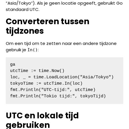
“Asia/Tokyo”). Als je geen locatie opgeeft, gebruikt Go
standaard UTC.
Converteren tussen
tijdzones
Om een tijd om te zetten naar een andere tijdzone
gebruik je
:
In()
ga

utcTime := time.Now()

loc, _ = time.LoadLocation("Asia/Tokyo")

tokyoTime := utcTime.In(loc)

fmt.Println("UTC-tijd:", utcTime)

fmt.Println("Tokio tijd:", tokyoTijd)
UTC en lokale tijd
gebruiken