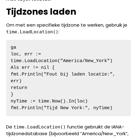
Tijdzones laden
Om met een specifieke tijdzone te werken, gebruik je
:
time.LoadLocation()
ga

loc, err := 
time.LoadLocation("America/New_York")

Als err != nil {

fmt.Println("Fout bij laden locatie:", 
err)

return

}

nyTime := time.Now().In(loc)

fmt.Println("Tijd New York:", nyTime)
De
functie gebruikt de IANA-
time.LoadLocation()
tijdzonedatabase (bijvoorbeeld “America/New_York”,