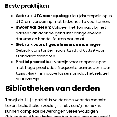
Beste praktijken
Gebruik UTC voor opslag:
Sla tijdstempels op in
UTC om verwarring met tijdzones te voorkomen.
Invoer valideren:
Valideer het formaat bij het
parsen van door de gebruiker aangeleverde
datums en handel fouten netjes af.
Gebruik vooraf gedefinieerde indelingen:
Gebruik constanten zoals
voor
tijd.RFC3339
standaardformaten.
Profielprestaties:
Vermijd voor toepassingen
met hoge prestaties frequente aanroepen naar
in nauwe lussen, omdat het relatief
time.Now()
duur kan zijn.
Bibliotheken van derden
Terwijl de
pakket is voldoende voor de meeste
tijd
taken, bibliotheken zoals
github.com/jinzhu/nu
kunnen complexe bewerkingen vereenvoudigen
(bijvoorbeeld het vinden van het begin van een week).