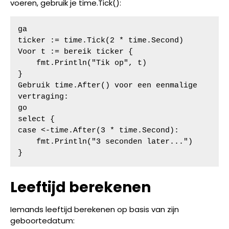
voeren, gebruik je time.Tick():
ga

ticker := time.Tick(2 * time.Second)

Voor t := bereik ticker {

    fmt.Println("Tik op", t)

}

Gebruik time.After() voor een eenmalige 
vertraging:

go

select {

case <-time.After(3 * time.Second):

    fmt.Println("3 seconden later...")

}
Leeftijd berekenen
Iemands leeftijd berekenen op basis van zijn
geboortedatum: