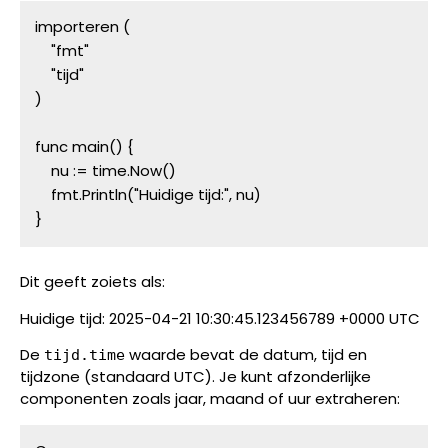
importeren (
    "fmt"
    "tijd"
)
func main() {
    nu := time.Now()
    fmt.Println("Huidige tijd:", nu)
}
Dit geeft zoiets als:
Huidige tijd: 2025-04-21 10:30:45.123456789 +0000 UTC
De
waarde bevat de datum, tijd en
tijd.time
tijdzone (standaard UTC). Je kunt afzonderlijke
componenten zoals jaar, maand of uur extraheren: