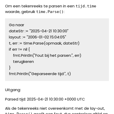
Om een tekenreeks te parsen in een
tijd.time
waarde, gebruik
:
time.Parse()
Ga naar
dateStr := "2025-04-21 10:30:00"
layout := "2006-01-02 15:04:05"
t, err := time.Parse(opmaak, dateStr)
if err != nil {
    fmt.Println("Fout bij het parsen:", err)
    terugkeren
}
fmt.Println("Geparseerde tijd:", t)
Uitgang:
Parsed tijd: 2025-04-21 10:30:00 +0000 UTC
Als de tekenreeks niet overeenkomt met de lay-out,
geeft een fout, dus controleer altijd op