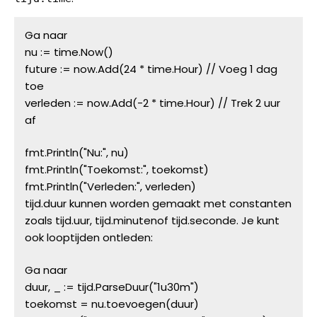
Ga naar
nu := time.Now()
future := now.Add(24 * time.Hour) // Voeg 1 dag 
toe
verleden := now.Add(-2 * time.Hour) // Trek 2 uur 
af
fmt.Println("Nu:", nu)
fmt.Println("Toekomst:", toekomst)
fmt.Println("Verleden:", verleden)
tijd.duur
 kunnen worden gemaakt met constanten 
zoals 
tijd.uur
, 
tijd.minuten
of 
tijd.seconde
. Je kunt 
ook looptijden ontleden:
Ga naar
duur, _ := tijd.ParseDuur("1u30m")
toekomst = nu.toevoegen(duur)