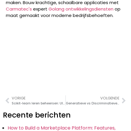
maken. Bouw krachtige, schaalbare applicaties met
Carmatec's
expert
Golang ontwikkelingsdiensten
op
maat gemaakt voor moderne bedrijfsbehoeften.
VORIGE
VOLGENDE
Scikit-learn leren beheersen: Ultieme gids voor sklearn in Python
Generatieve vs Discriminatieve modellen: Welke moet je gebruiken?
Recente berichten
How to Build a Marketplace Platform: Features,