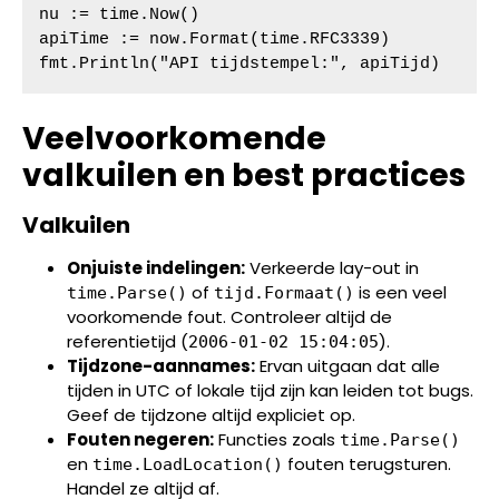
nu := time.Now()

apiTime := now.Format(time.RFC3339)

fmt.Println("API tijdstempel:", apiTijd)
Veelvoorkomende
valkuilen en best practices
Valkuilen
Onjuiste indelingen:
Verkeerde lay-out in
of
is een veel
time.Parse()
tijd.Formaat()
voorkomende fout. Controleer altijd de
referentietijd (
).
2006-01-02 15:04:05
Tijdzone-aannames:
Ervan uitgaan dat alle
tijden in UTC of lokale tijd zijn kan leiden tot bugs.
Geef de tijdzone altijd expliciet op.
Fouten negeren:
Functies zoals
time.Parse()
en
fouten terugsturen.
time.LoadLocation()
Handel ze altijd af.