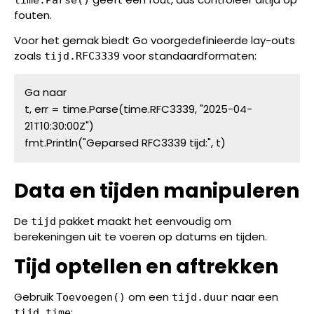
time.Parse()
fouten.
Voor het gemak biedt Go voorgedefinieerde lay-outs
zoals
voor standaardformaten:
tijd.RFC3339
Ga naar
t, err = time.Parse(time.RFC3339, "2025-04-
21T10:30:00Z")
fmt.Println("Geparsed RFC3339 tijd:", t)
Data en tijden manipuleren
De
pakket maakt het eenvoudig om
tijd
berekeningen uit te voeren op datums en tijden.
Tijd optellen en aftrekken
Gebruik
om een
naar een
Toevoegen()
tijd.duur
:
tijd.time