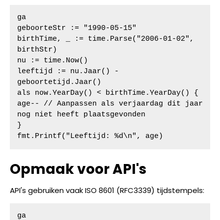
ga

geboorteStr := "1990-05-15"

birthTime, _ := time.Parse("2006-01-02", 
birthStr)

nu := time.Now()

leeftijd := nu.Jaar() - 
geboortetijd.Jaar()

als now.YearDay() < birthTime.YearDay() {

age-- // Aanpassen als verjaardag dit jaar 
nog niet heeft plaatsgevonden

}

fmt.Printf("Leeftijd: %d\n", age)
Opmaak voor API's
API's gebruiken vaak ISO 8601 (RFC3339) tijdstempels:
ga
