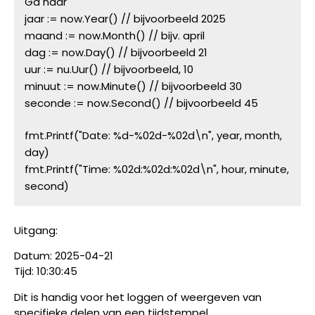
Ga naar
jaar := now.Year() // bijvoorbeeld 2025
maand := now.Month() // bijv. april
dag := now.Day() // bijvoorbeeld 21
uur := nu.Uur() // bijvoorbeeld, 10
minuut := now.Minute() // bijvoorbeeld 30
seconde := now.Second() // bijvoorbeeld 45
fmt.Printf("Date: %d-%02d-%02d\n", year, month, 
day)
fmt.Printf("Time: %02d:%02d:%02d\n", hour, minute, 
second)
Uitgang:
Datum: 2025-04-21
Tijd: 10:30:45
Dit is handig voor het loggen of weergeven van
specifieke delen van een tijdstempel.