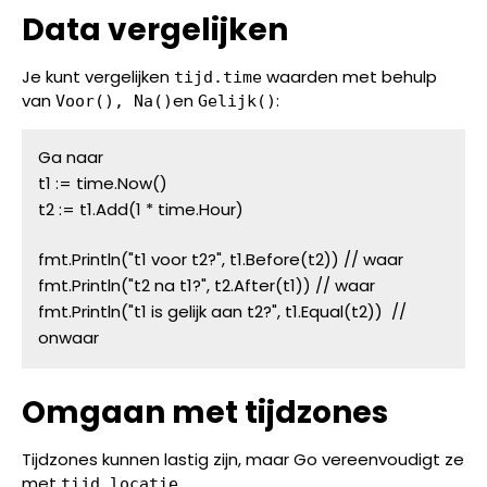
Data vergelijken
Je kunt vergelijken
waarden met behulp
tijd.time
van
en
:
Voor(), Na()
Gelijk()
Ga naar
t1 := time.Now()
t2 := t1.Add(1 * time.Hour)
fmt.Println("t1 voor t2?", t1.Before(t2)) // waar
fmt.Println("t2 na t1?", t2.After(t1)) // waar
fmt.Println("t1 is gelijk aan t2?", t1.Equal(t2))  // 
onwaar
Omgaan met tijdzones
Tijdzones kunnen lastig zijn, maar Go vereenvoudigt ze
met
.
tijd.locatie