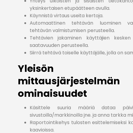
Yhteys ulkoisten ja sisäisten tietokantoj
yksinkertaisen etupäätteen avulla.
Käynnistä virtaus useita kertoja.
Automaattinen tehtävän luominen v
tehtävän valmistumisen perusteella.
Tehtävien jakaminen käyttäjien kesken 
saatavuuden perusteella.
Siirrä tehtävä toiselle käyttäjälle, jolla on sam
Yleisön
mittausjärjestelmän
ominaisuudet
Käsittele suuria määriä dataa päivi
sivustoilla/markkinoilla jne. ja anna tarkka m
Raportointikehys tulosten esittelemiseksi ka
kaavioissa.