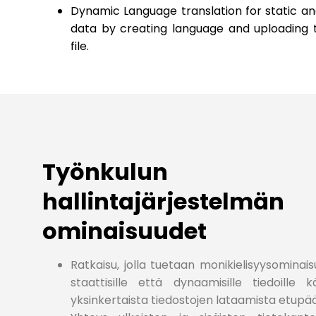
Dynamic Language translation for static a
data by creating language and uploading t
file.
Työnkulun
hallintajärjestelmän
ominaisuudet
Ratkaisu, jolla tuetaan monikielisyysominai
staattisille että dynaamisille tiedoille k
yksinkertaista tiedostojen lataamista etupä