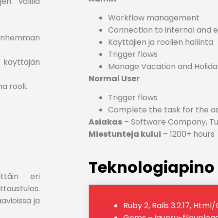
en välillä
Workflow management
Connection to internal and 
anhemman
Käyttäjien ja roolien hallinta
Trigger flows
käyttäjän
Manage Vacation and Holida
Normal User
a rooli.
Trigger flows
Complete the task for the a
Asiakas
– Software Company, T
Miestunteja kului
– 1200+ hours
Teknologiapino
ttäin eri
ittaustulos.
avioissa ja
Ruby 2, Rails 3.2.17, Html
Gems – jquery-fileupload-