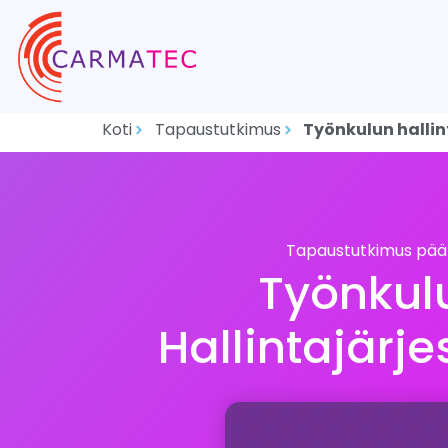
Koti
Tapaustutkimus
Työnkulun halli
Tapaustutkimus pääl
Työnkul
Hallintajärj