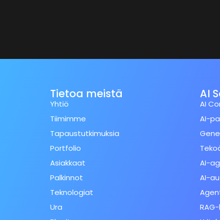
Tietoa meistä
AI 
Yhtiö
AI Co
Tiimimme
AI-pa
Tapaustutkimuksia
Gener
Portfolio
Tekoä
Asiakkaat
AI-ag
Palkinnot
AI-a
Teknologiat
Agent
Ura
RAG-