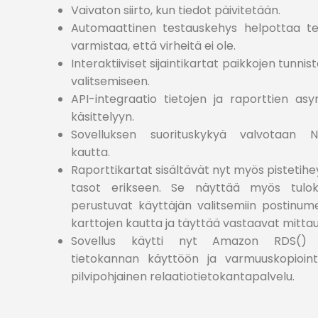
Vaivaton siirto, kun tiedot päivitetään.
Automaattinen testauskehys helpottaa te
varmistaa, että virheitä ei ole.
Interaktiiviset sijaintikartat paikkojen tunni
valitsemiseen.
API-integraatio tietojen ja raporttien asy
käsittelyyn.
Sovelluksen suorituskykyä valvotaan Ne
kautta.
Raporttikartat sisältävät nyt myös pistetihe
tasot erikseen. Se näyttää myös tuloks
perustuvat käyttäjän valitsemiin postinume
karttojen kautta ja täyttää vastaavat mittau
Sovellus käytti nyt Amazon RDS() 
tietokannan käyttöön ja varmuuskopioint
pilvipohjainen relaatiotietokantapalvelu.