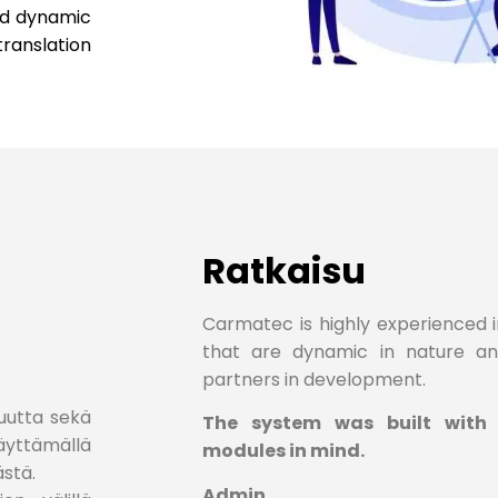
nd dynamic
ranslation
Ratkaisu
Carmatec is highly experienced i
that are dynamic in nature a
partners in development.
suutta sekä
The system was built with 2
äyttämällä
modules in mind.
ästä.
Admin