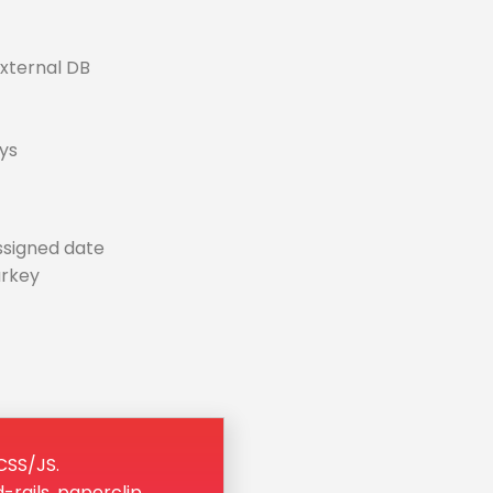
external DB
ys
ssigned date
urkey
/CSS/JS.
rails, paperclip,