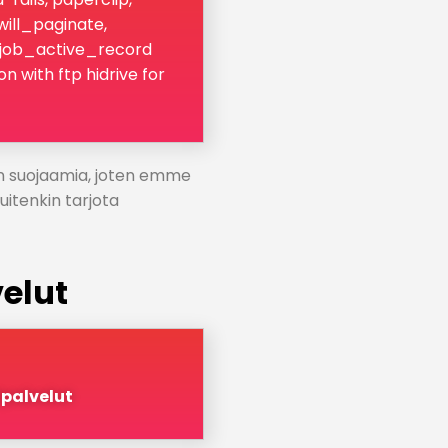
will_paginate,
job_active_record
n with ftp hidrive for
:n suojaamia, joten emme
kuitenkin tarjota
velut
ipalvelut