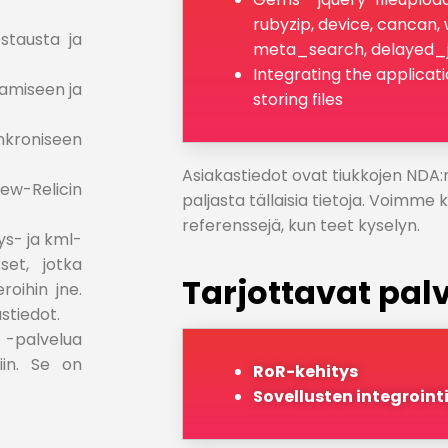
rubyzip, device, cancan, 
stausta ja
meta_search, delayed_
Integrating the applicatio
stamiseen ja
storing files
nkroniseen
Asiakastiedot ovat tiukkojen NDA
w-Relicin
paljasta tällaisia tietoja. Voimme 
referenssejä, kun teet kyselyn.
ys- ja kml-
et, jotka
Tarjottavat pal
roihin jne.
stiedot.
-palvelua
iin. Se on
RoR-kehitys
Sovellusten integroint