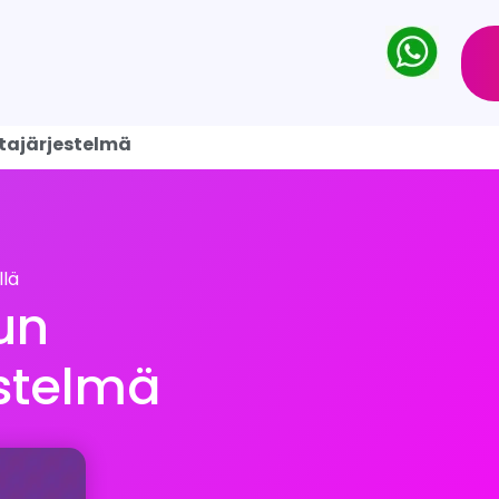
ntajärjestelmä
lä
un
estelmä