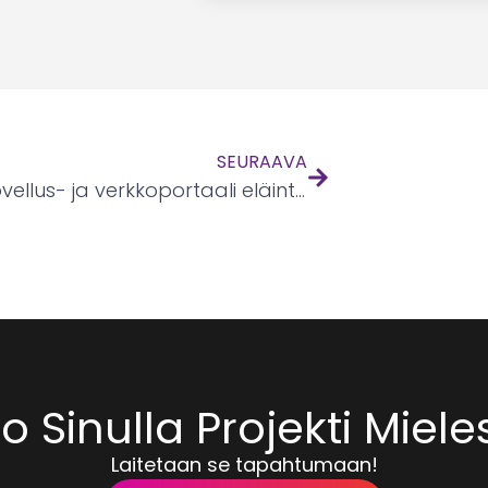
SEURAAVA
Mobiilisovellus- ja verkkoportaali eläinten omistajille
 Sinulla Projekti Miel
Laitetaan se tapahtumaan!