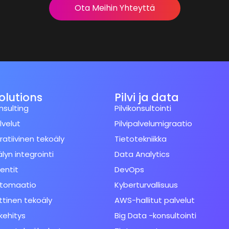
Ota Meihin Yhteyttä
Solutions
Pilvi ja data
nsulting
Pilvikonsultointi
lvelut
Pilvipalvelumigraatio
atiivinen tekoäly
Tietotekniikka
lyn integrointi
Data Analytics
entit
DevOps
utomaatio
Kyberturvallisuus
tinen tekoäly
AWS-hallitut palvelut
kehitys
Big Data -konsultointi