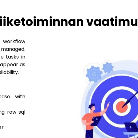
iiketoiminnan vaatim
 workflow
e managed.
te tasks in
l appear as
lability.
base with
ng raw sql
er.