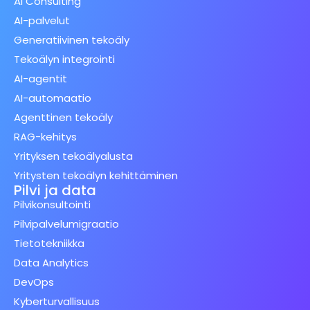
AI Consulting
AI-palvelut
Generatiivinen tekoäly
Tekoälyn integrointi
AI-agentit
AI-automaatio
Agenttinen tekoäly
RAG-kehitys
Yrityksen tekoälyalusta
Yritysten tekoälyn kehittäminen
Pilvi ja data
Pilvikonsultointi
Pilvipalvelumigraatio
Tietotekniikka
Data Analytics
DevOps
Kyberturvallisuus