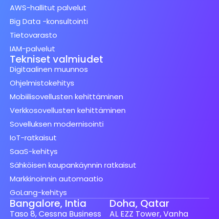
AWS-hallitut palvelut
Big Data -konsultointi
Tietovarasto
IAM-palvelut
Tekniset valmiudet
Digitaalinen muunnos
Ohjelmistokehitys
Mobiilisovellusten kehittäminen
Verkkosovellusten kehittäminen
Sovelluksen modernisointi
IoT-ratkaisut
SaaS-kehitys
Sähköisen kaupankäynnin ratkaisut
Markkinoinnin automaatio
GoLang-kehitys
Bangalore, Intia
Doha, Qatar
Taso 8, Cessna Business
AL EZZ Tower, Vanha