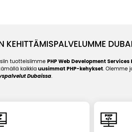
N KEHITTÄMISPALVELUMME DUBA
öisiin tuotteisiimme
PHP Web Development Services
tämällä kaikkia
uusimmat PHP-kehykset
. Olemme j
yspalvelut Dubaissa
.