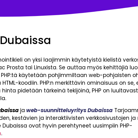
 Dubaissa
intikieli on yksi laajimmin käytetyistä kielistä verko
iMac Prosta tai Linuxista. Se auttaa myös kehittäjiä
. PHP:tä käytetään pohjimmiltaan web-pohjaisten oh
 HTML-koodiin. PHP:n merkittävin ominaisuus on se, 
a hinta pidetään tärkeinä tekijöinä, PHP on luultavas
la.
ubaissa
ja
web-suunnitteluyritys Dubaissa
Tarjoamm
en, kestävien ja interaktiivisten verkkosivustojen ja
 Dubaissa ovat hyvin perehtyneet uusimpiin PHP-
n
.