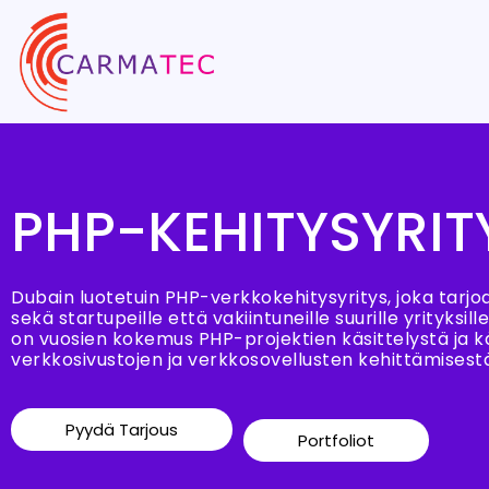
PHP-KEHITYSYRIT
Dubain luotetuin PHP-verkkokehitysyritys, joka tarjo
sekä startupeille että vakiintuneille suurille yrityksil
on vuosien kokemus PHP-projektien käsittelystä ja käy
verkkosivustojen ja verkkosovellusten kehittämisest
Pyydä Tarjous
Portfoliot