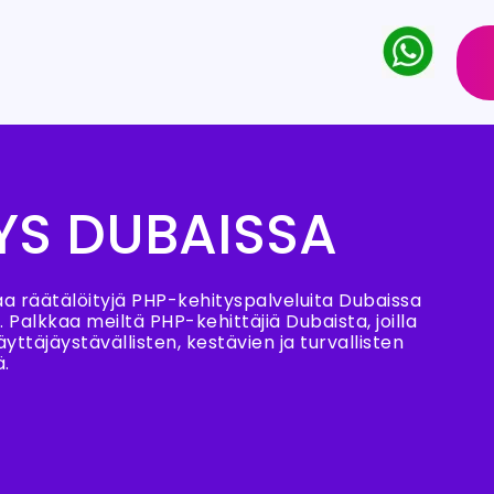
YS DUBAISSA
aa räätälöityjä PHP-kehityspalveluita Dubaissa
le. Palkkaa meiltä PHP-kehittäjiä Dubaista, joilla
ttäjäystävällisten, kestävien ja turvallisten
ä.