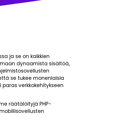
ssa ja se on kaikkien
 luomaan dynaamista sisältöä,
jelmistosovellusten
että se tukee monenlaisia
ti paras verkkokehitykseen
e räätälöityjä PHP-
 mobiilisovellusten