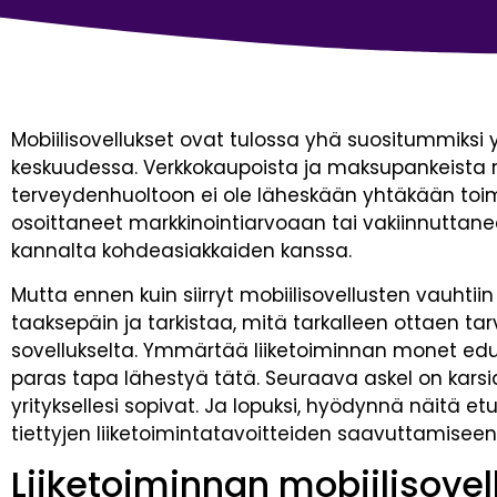
Mobiilisovellukset ovat tulossa yhä suositummiksi y
keskuudessa. Verkkokaupoista ja maksupankeista 
terveydenhuoltoon ei ole läheskään yhtäkään toimial
osoittaneet markkinointiarvoaan tai vakiinnutta
kannalta kohdeasiakkaiden kanssa.
Mutta ennen kuin siirryt mobiilisovellusten vauhtiin
taaksepäin ja tarkistaa, mitä tarkalleen ottaen ta
sovellukselta. Ymmärtää liiketoiminnan monet ed
paras tapa lähestyä tätä. Seuraava askel on karsia
yrityksellesi sopivat. Ja lopuksi, hyödynnä näitä e
tiettyjen liiketoimintatavoitteiden saavuttamiseen
Liiketoiminnan mobiilisove