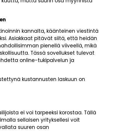
 kautta, mutta suurin osa myynnistä
een
kinoinnin kannalta, käänteinen viestintä
i. Asiakkaat pitävät siitä, että heidän
ahdollisimman pienellä viiveellä, mikä
ollisuutta. Tässä sovellukset tulevat
uhdetta online-tukipalvelun ja
stettynä kustannusten laskuun on
lijoista ei voi tarpeeksi korostaa. Tällä
malla sellaisen yrityksellesi voit
 vallata suuren osan