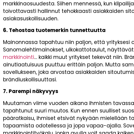
markkinaosuudesta. Siihen mennessä, kun kilpailijas
toivottavasti hallinnut tehokkaasti asiakkaiden s
asiakasuskollisuuden.
6. Tehostaa tuotemerkin tunnettuutta
Mainonnassa tapahtuu niin paljon, että yrityksesi
Sanomalehtimainokset, ulkokattotaulut, näyttävät k
markkinointi
… kaikki muut yritykset tekevät niin. 
ainutlaatuisuus puuttuu erittäin paljon. Mutta sa
sovellukseen, joka arvostaa asiakkaiden sitoutum
brändiuskollisuuttasi.
7. Parempi näkyvyys
Muutaman viime vuoden aikana ihmisten tavassa et
tapahtunut suuri muutos. Kun ennen suulliset suosit
pääratkaisu, ihmiset etsivät nykyään mielellään t
tapaamista odotellessa ja jopa vapaa-ajalla. Sove
markkinointityökalu, jonka avulla voit saada kaiken i