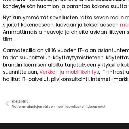
kohdeyleisön huomion ja parantaa kokonaisuutta
Nyt kun ymmärrät sovellusten ratkaisevan roolin m
sijoitat kokeneeseen, luovaan ja kekseliääseen
mob
Ammattimaisia neuvoja ja ohjeita asiaan liittyen
tiimi.
Carmatecilla on yli 16 vuoden IT-alan asiantunte
taidot suunnittelun, käyttäytymistieteen, käytettäv
brändin luomisen aloilta tarjotakseen yrityksille k
suunnitteluun,
Verkko- ja mobiilikehitys
, IT-infrastr
hallitut IT-palvelut, pilvikonsultointi, Internet-mark
EDELLINEN
Platform-alustojen välisen mobiilisovelluskehityksen edut