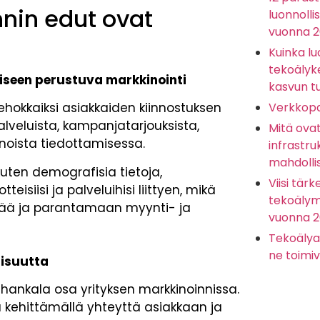
nnin edut ovat
luonnolli
vuonna 
Kuinka lu
tekoälyk
miseen perustuva markkinointi
kasvun t
Verkkopa
tehokkaiksi asiakkaiden kiinnostuksen
lveluista, kampanjatarjouksista,
Mitä ova
noista tiedottamisessa.
infrastru
mahdolli
uten demografisia tietoja,
Viisi tärk
eisiisi ja palveluihisi liittyen, mikä
tekoälyma
ää ja parantamaan myynti- ja
vuonna 
Tekoälya
ne toimiv
lisuutta
 hankala osa yrityksen markkinoinnissa.
ä kehittämällä yhteyttä asiakkaan ja