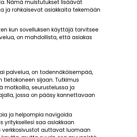
silla. Nämä muistutukset lisäävät
ista ja rohkaisevat asiakkaita tekemään
ten kun sovelluksen käyttäjä tarvitsee
elua, on mahdollista, että asiakas
 tai palvelua, on todennäköisempää,
 tietokoneen sijaan. Tutkimus
 matkoilla, seurustelussa ja
jalla, jossa on pääsy kannettavaan
mpia ja helpompia navigoida
s yrityksellesi saa asiakkaan
tä verkkosivustot auttavat luomaan