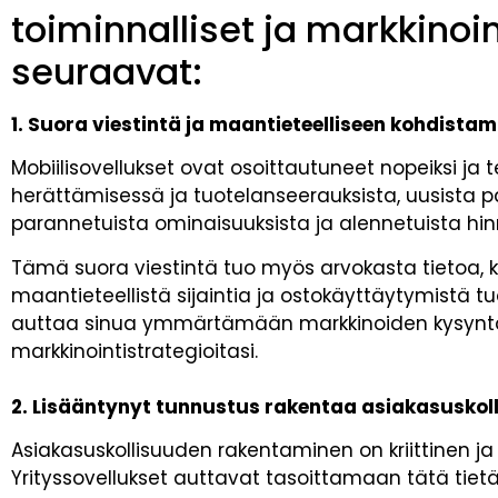
toiminnalliset ja markkinoi
seuraavat:
1. Suora viestintä ja maantieteelliseen kohdista
Mobiilisovellukset ovat osoittautuneet nopeiksi ja 
herättämisessä ja tuotelanseerauksista, uusista pa
parannetuista ominaisuuksista ja alennetuista hin
Tämä suora viestintä tuo myös arvokasta tietoa, k
maantieteellistä sijaintia ja ostokäyttäytymistä tuott
auttaa sinua ymmärtämään markkinoiden kysynt
markkinointistrategioitasi.
2. Lisääntynyt tunnustus rakentaa asiakasuskol
Asiakasuskollisuuden rakentaminen on kriittinen ja
Yrityssovellukset auttavat tasoittamaan tätä tiet