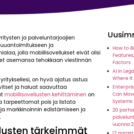
Uusimm
ritysten ja palveluntarjoajien
ruuantoimitukseen ja
How to B
aa, jolla mobiilisovellukset eivät olisi
Features,
neet asemansa tehokkaan viestinnän
Factors
AI in Leg
Where It
 yrityksellesi, on hyvä ajatus astua
rvitset ja haluat saavuttaa
Enterpris
Can Move
ut
mobiilisovellusten kehittäminen
on
Systems
 tarpeettomat pois ja listata
tuja markkinoinnin edistämiseen ja
20 parhai
.
palvelunt
vuonna 
llusten tärkeimmät
12 paras