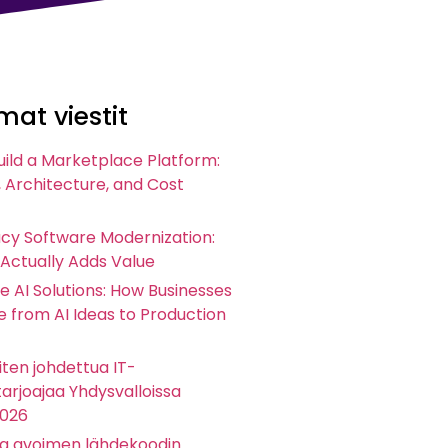
at viestit
uild a Marketplace Platform:
 Architecture, and Cost
acy Software Modernization:
 Actually Adds Value
e AI Solutions: How Businesses
 from AI Ideas to Production
ten johdettua IT-
arjoajaa Yhdysvalloissa
2026
ta avoimen lähdekoodin