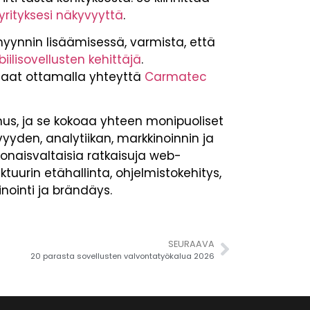
yrityksesi näkyvyyttä
.
yynnin lisäämisessä, varmista, että
iilisovellusten kehittäjä
.
 saat ottamalla yhteyttä
Carmatec
mus, ja se kokoaa yhteen monipuoliset
yyden, analytiikan, markkinoinnin ja
okonaisvaltaisia ratkaisuja web-
uktuurin etähallinta, ohjelmistokehitys,
kinointi ja brändäys.
SEURAAVA
20 parasta sovellusten valvontatyökalua 2026