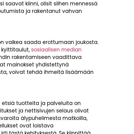
i saavat kiinni, olisit siihen mennessä
itoutumista ja rakentanut vahvan
 on vaikea saada erottumaan joukosta.
ylttitaulut,
sosiaalisen median
Brändin rakentamiseen vaadittava
mat mainokset yhdistettynä
ista, voivat tehdä ihmeitä lisäämään
siä tuotteita ja palveluita on
ukset ja nettisivujen selaus olivat
avaroita älypuhelimesta matkoilla,
llukset ovat loistava
rti tästä kehityksestä. Se kiinnittää