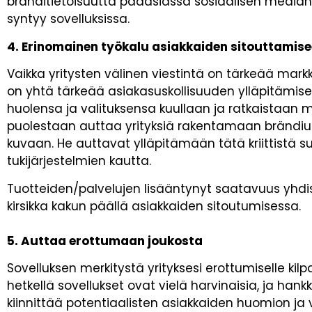
bränditietoisuutta pääasiassa sosiaalisen median
syntyy sovelluksissa.
4. Erinomainen työkalu asiakkaiden sitouttamis
Vaikka yritysten välinen viestintä on tärkeää mark
on yhtä tärkeää asiakasuskollisuuden ylläpitämiseks
huolensa ja valituksensa kuullaan ja ratkaistaan m
puolestaan auttaa yrityksiä rakentamaan brändiusk
kuvaan. He auttavat ylläpitämään tätä kriittistä s
tukijärjestelmien kautta.
Tuotteiden/palvelujen lisääntynyt saatavuus yhdi
kirsikka kakun päällä asiakkaiden sitoutumisessa.
5. Auttaa erottumaan joukosta
Sovelluksen merkitystä yrityksesi erottumiselle kilpai
hetkellä sovellukset ovat vielä harvinaisia, ja hankki
kiinnittää potentiaalisten asiakkaiden huomion ja