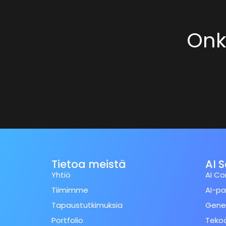
Onko
Tietoa meistä
AI 
Yhtiö
AI Co
Tiimimme
AI-pa
Tapaustutkimuksia
Gener
Portfolio
Tekoä