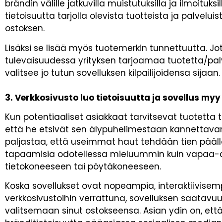
brändin välille jatkuvilla muistutuksilla ja ilmoituk
tietoisuutta tarjolla olevista tuotteista ja palvelu
ostoksen.
Lisäksi se lisää myös tuotemerkin tunnettuutta. Jo
tulevaisuudessa yrityksen tarjoamaa tuotetta/palv
valitsee jo tutun sovelluksen kilpailijoidensa sijaan.
3. Verkkosivusto luo tietoisuutta ja sovellus myy
Kun potentiaaliset asiakkaat tarvitsevat tuotetta
että he etsivät sen älypuhelimestaan kannettavan
paljastaa, että useimmat haut tehdään tien päällä
tapaamisia odotellessa mieluummin kuin vapaa-a
tietokoneeseen tai pöytäkoneeseen.
Koska sovellukset ovat nopeampia, interaktiivise
verkkosivustoihin verrattuna, sovelluksen saatavuu
valitsemaan sinut ostokseensa. Asian ydin on, et