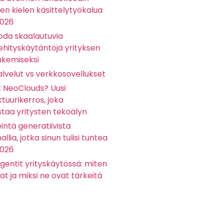
sen kielen käsittelytyökalua
2026
oda skaalautuvia
ehityskäytäntöjä yrityksen
ukemiseksi
lvelut vs verkkosovellukset
t NeoClouds? Uusi
ktuurikerros, joka
staa yritysten tekoälyn
eintä generatiivista
llia, jotka sinun tulisi tuntea
2026
gentit yrityskäytössä: miten
at ja miksi ne ovat tärkeitä