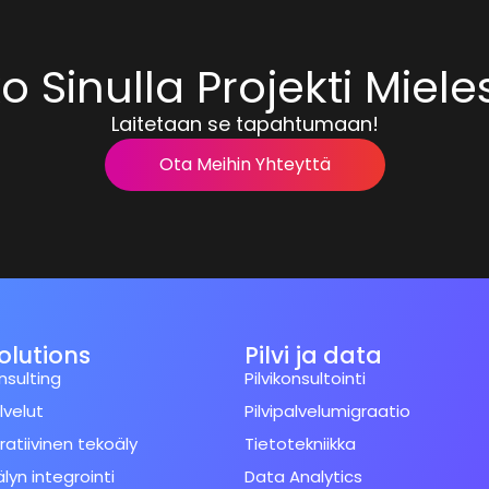
 Sinulla Projekti Miel
Laitetaan se tapahtumaan!
Ota Meihin Yhteyttä
Solutions
Pilvi ja data
nsulting
Pilvikonsultointi
lvelut
Pilvipalvelumigraatio
atiivinen tekoäly
Tietotekniikka
lyn integrointi
Data Analytics