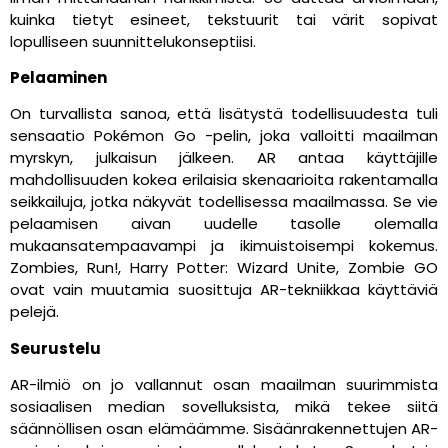
kuinka tietyt esineet, tekstuurit tai värit sopivat
lopulliseen suunnittelukonseptiisi.
Pelaaminen
On turvallista sanoa, että lisätystä todellisuudesta tuli
sensaatio Pokémon Go -pelin, joka valloitti maailman
myrskyn, julkaisun jälkeen. AR antaa käyttäjille
mahdollisuuden kokea erilaisia skenaarioita rakentamalla
seikkailuja, jotka näkyvät todellisessa maailmassa. Se vie
pelaamisen aivan uudelle tasolle olemalla
mukaansatempaavampi ja ikimuistoisempi kokemus.
Zombies, Run!, Harry Potter: Wizard Unite, Zombie GO
ovat vain muutamia suosittuja AR-tekniikkaa käyttäviä
pelejä.
Seurustelu
AR-ilmiö on jo vallannut osan maailman suurimmista
sosiaalisen median sovelluksista, mikä tekee siitä
säännöllisen osan elämäämme. Sisäänrakennettujen AR-