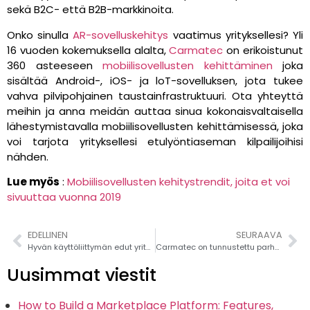
sekä B2C- että B2B-markkinoita.
Onko sinulla
AR-sovelluskehitys
vaatimus yrityksellesi? Yli
16 vuoden kokemuksella alalta,
Carmatec
on erikoistunut
360 asteeseen
mobiilisovellusten kehittäminen
joka
sisältää Android-, iOS- ja loT-sovelluksen, jota tukee
vahva pilvipohjainen taustainfrastruktuuri. Ota yhteyttä
meihin ja anna meidän auttaa sinua kokonaisvaltaisella
lähestymistavalla mobiilisovellusten kehittämisessä, joka
voi tarjota yrityksellesi etulyöntiaseman kilpailijoihisi
nähden.
Lue myös
:
Mobiilisovellusten kehitystrendit, joita et voi
sivuuttaa vuonna 2019
EDELLINEN
SEURAAVA
Hyvän käyttöliittymän edut yrityssovelluskehitykseen
Carmatec on tunnustettu parhaaksi mobiilisovelluskehitysyritykseksi vuonna 2020
Uusimmat viestit
How to Build a Marketplace Platform: Features,