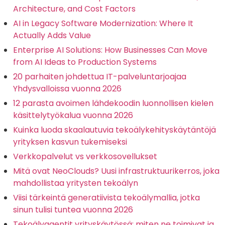
Architecture, and Cost Factors
AI in Legacy Software Modernization: Where It
Actually Adds Value
Enterprise AI Solutions: How Businesses Can Move
from AI Ideas to Production Systems
20 parhaiten johdettua IT-palveluntarjoajaa
Yhdysvalloissa vuonna 2026
12 parasta avoimen lähdekoodin luonnollisen kielen
käsittelytyökalua vuonna 2026
Kuinka luoda skaalautuvia tekoälykehityskäytäntöjä
yrityksen kasvun tukemiseksi
Verkkopalvelut vs verkkosovellukset
Mitä ovat NeoClouds? Uusi infrastruktuurikerros, joka
mahdollistaa yritysten tekoälyn
Viisi tärkeintä generatiivista tekoälymallia, jotka
sinun tulisi tuntea vuonna 2026
Tekoälyagentit yrityskäytössä: miten ne toimivat ja