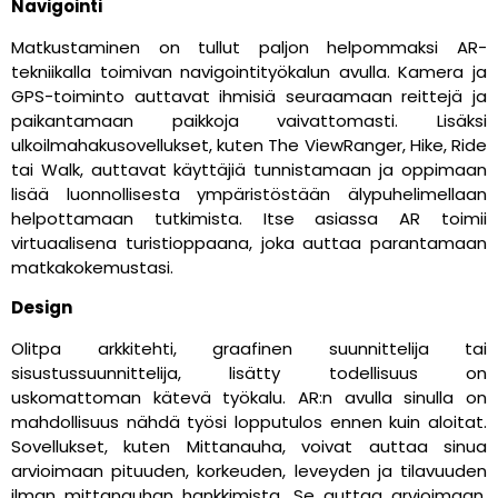
Navigointi
Matkustaminen on tullut paljon helpommaksi AR-
tekniikalla toimivan navigointityökalun avulla. Kamera ja
GPS-toiminto auttavat ihmisiä seuraamaan reittejä ja
paikantamaan paikkoja vaivattomasti. Lisäksi
ulkoilmahakusovellukset, kuten The ViewRanger, Hike, Ride
tai Walk, auttavat käyttäjiä tunnistamaan ja oppimaan
lisää luonnollisesta ympäristöstään älypuhelimellaan
helpottamaan tutkimista. Itse asiassa AR toimii
virtuaalisena turistioppaana, joka auttaa parantamaan
matkakokemustasi.
Design
Olitpa arkkitehti, graafinen suunnittelija tai
sisustussuunnittelija, lisätty todellisuus on
uskomattoman kätevä työkalu. AR:n avulla sinulla on
mahdollisuus nähdä työsi lopputulos ennen kuin aloitat.
Sovellukset, kuten Mittanauha, voivat auttaa sinua
arvioimaan pituuden, korkeuden, leveyden ja tilavuuden
ilman mittanauhan hankkimista. Se auttaa arvioimaan,