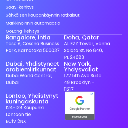
SaaS-kehitys
Sähköisen kaupankäynnin ratkaisut
Markkinoinnin automaatio
GoLang-kehitys
Bangalore, Intia
Doha, Qatar
Taso 8, Cessna Business
AL EZZ Tower, Vanha
Park, Karnataka 560037
Salata St. No 840,
PL 24683
Dubai, Yhdistyneet
New York,
arabiemiirikunnat
Yhdysvallat
Spanish (Spain)
Dubai World Central,
172 5th Ave Suite
Swedish
Dubai
49 Brooklyn -
Dutch
11217
Lontoo, Yhdistynyt
Japanese
kuningaskunta
German
124-128 Kaupunki
Lontoon tie
French
EC1V 2NX
Italian