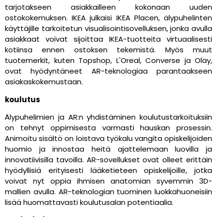
tarjotakseen asiakkailleen kokonaan uuden
ostokokemuksen. IKEA julkaisi IKEA Placen, älypuhelinten
käyttäjille tarkoitetun visualisointisovelluksen, jonka avulla
asiakkaat voivat sijoittaa IKEA-tuotteita virtuaalisesti
kotiinsa ennen ostoksen tekemistä. Myös muut
tuotemerkit, kuten Topshop, L'Oreal, Converse ja Olay,
ovat hyödyntäneet AR-teknologiaa parantaakseen
asiakaskokemustaan.
koulutus
Älypuhelimien ja AR:n yhdistäminen koulutustarkoituksiin
on tehnyt oppimisesta varmasti hauskan prosessin.
Animoitu sisältö on loistava työkalu vangita opiskelijoiden
huomio ja innostaa heitä ajattelemaan luovilla ja
innovatiivisilla tavoilla. AR-sovellukset ovat olleet erittäin
hyödyllisiä erityisesti lääketieteen opiskelijoille, jotka
voivat nyt oppia ihmisen anatomian syvemmin 3D-
mallien avulla. AR-teknologian tuominen luokkahuoneisiin
lisää huomattavasti koulutusalan potentiaalia.