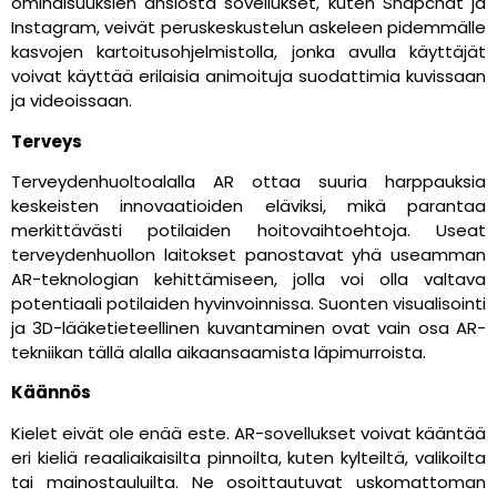
ominaisuuksien ansiosta sovellukset, kuten Snapchat ja
Instagram, veivät peruskeskustelun askeleen pidemmälle
kasvojen kartoitusohjelmistolla, jonka avulla käyttäjät
voivat käyttää erilaisia animoituja suodattimia kuvissaan
ja videoissaan.
Terveys
Terveydenhuoltoalalla AR ottaa suuria harppauksia
keskeisten innovaatioiden eläviksi, mikä parantaa
merkittävästi potilaiden hoitovaihtoehtoja. Useat
terveydenhuollon laitokset panostavat yhä useamman
AR-teknologian kehittämiseen, jolla voi olla valtava
potentiaali potilaiden hyvinvoinnissa. Suonten visualisointi
ja 3D-lääketieteellinen kuvantaminen ovat vain osa AR-
tekniikan tällä alalla aikaansaamista läpimurroista.
Käännös
Kielet eivät ole enää este. AR-sovellukset voivat kääntää
eri kieliä reaaliaikaisilta pinnoilta, kuten kylteiltä, valikoilta
tai mainostauluilta. Ne osoittautuvat uskomattoman