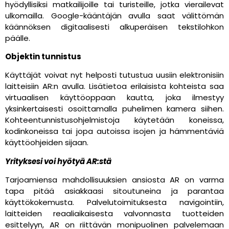
hyödyllisiksi matkailijoille tai turisteille, jotka vierailevat
ulkomailla. Google-kääntäjän avulla saat välittömän
käännöksen digitaalisesti alkuperäisen tekstilohkon
päälle.
Objektin tunnistus
Käyttäjät voivat nyt helposti tutustua uusiin elektronisiin
laitteisiin AR:n avulla. Lisätietoa erilaisista kohteista saa
virtuaalisen käyttöoppaan kautta, joka ilmestyy
yksinkertaisesti osoittamalla puhelimen kamera siihen.
Kohteentunnistusohjelmistoja käytetään koneissa,
kodinkoneissa tai jopa autoissa isojen ja hämmentäviä
käyttöohjeiden sijaan.
Yrityksesi voi hyötyä AR:stä
Tarjoamiensa mahdollisuuksien ansiosta AR on varma
tapa pitää asiakkaasi sitoutuneina ja parantaa
käyttökokemusta. Palvelutoimituksesta navigointiin,
laitteiden reaaliaikaisesta valvonnasta tuotteiden
esittelyyn, AR on riittävän monipuolinen palvelemaan