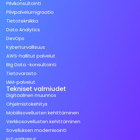
Pilvikonsultointi
Pilvipalvelumigraatio
Tietotekniikka
Data Analytics
DevOps
Kyberturvallisuus
AWS-hallitut palvelut
Big Data -konsultointi
Tietovarasto
IAM-palvelut
Tekniset valmiudet
Digitaalinen muunnos
Ohjelmistokehitys
Mobiilisovellusten kehittäminen
Verkkosovellusten kehittäminen
Sovelluksen modernisointi
IoT-ratkaisut