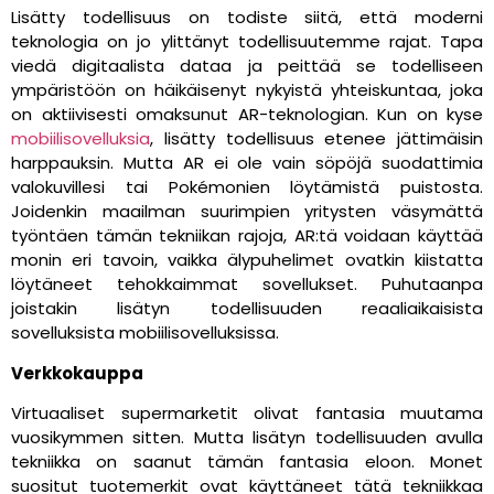
Lisätty todellisuus on todiste siitä, että moderni
teknologia on jo ylittänyt todellisuutemme rajat. Tapa
viedä digitaalista dataa ja peittää se todelliseen
ympäristöön on häikäisenyt nykyistä yhteiskuntaa, joka
on aktiivisesti omaksunut AR-teknologian. Kun on kyse
mobiilisovelluksia
, lisätty todellisuus etenee jättimäisin
harppauksin. Mutta AR ei ole vain söpöjä suodattimia
valokuvillesi tai Pokémonien löytämistä puistosta.
Joidenkin maailman suurimpien yritysten väsymättä
työntäen tämän tekniikan rajoja, AR:tä voidaan käyttää
monin eri tavoin, vaikka älypuhelimet ovatkin kiistatta
löytäneet tehokkaimmat sovellukset. Puhutaanpa
joistakin lisätyn todellisuuden reaaliaikaisista
sovelluksista mobiilisovelluksissa.
Verkkokauppa
Virtuaaliset supermarketit olivat fantasia muutama
vuosikymmen sitten. Mutta lisätyn todellisuuden avulla
tekniikka on saanut tämän fantasia eloon. Monet
suositut tuotemerkit ovat käyttäneet tätä tekniikkaa