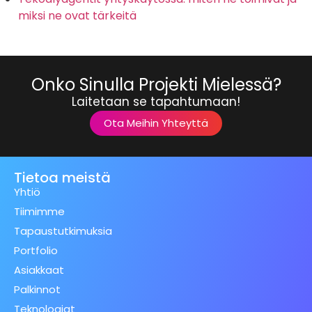
miksi ne ovat tärkeitä
Onko Sinulla Projekti Mielessä?
Laitetaan se tapahtumaan!
Ota Meihin Yhteyttä
Tietoa meistä
Yhtiö
Tiimimme
Tapaustutkimuksia
Portfolio
Asiakkaat
Palkinnot
Teknologiat