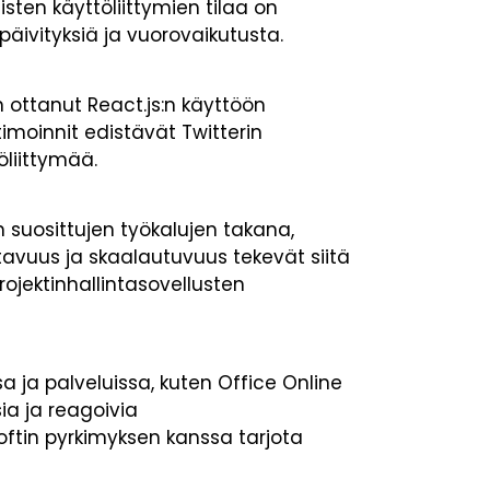
sten käyttöliittymien tilaa on
ia päivityksiä ja vuorovaikutusta.
n ottanut React.js:n käyttöön
imoinnit edistävät Twitterin
öliittymää.
n suosittujen työkalujen takana,
stavuus ja skaalautuvuus tekevät siitä
ojektinhallintasovellusten
a ja palveluissa, kuten Office Online
sia ja reagoivia
oftin pyrkimyksen kanssa tarjota