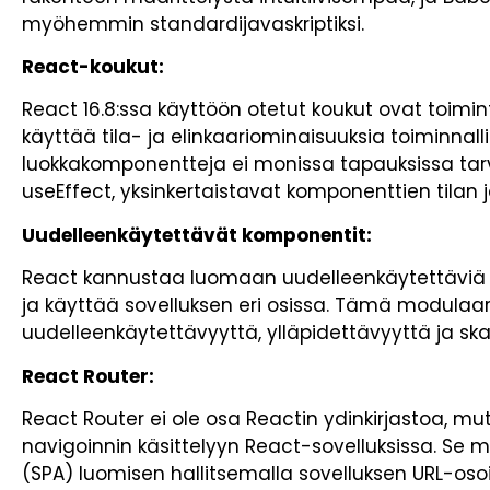
myöhemmin standardijavaskriptiksi.
React-koukut:
React 16.8:ssa käyttöön otetut koukut ovat toimint
käyttää tila- ja elinkaariominaisuuksia toiminnall
luokkakomponentteja ei monissa tapauksissa tarvi
useEffect, yksinkertaistavat komponenttien tilan j
Uudelleenkäytettävät komponentit:
React kannustaa luomaan uudelleenkäytettäviä 
ja käyttää sovelluksen eri osissa. Tämä modulaa
uudelleenkäytettävyyttä, ylläpidettävyyttä ja sk
React Router:
React Router ei ole osa Reactin ydinkirjastoa, mutt
navigoinnin käsittelyyn React-sovelluksissa. Se 
(SPA) luomisen hallitsemalla sovelluksen URL-oso