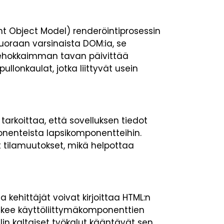
t Object Model) renderöintiprosessin
 suoraan varsinaista DOM:ia, se
 tehokkaimman tavan päivittää
llonkaulat, jotka liittyvät usein
tarkoittaa, että sovelluksen tiedot
enteista lapsikomponentteihin.
t tilamuutokset, mikä helpottaa
 kehittäjät voivat kirjoittaa HTML:n
tekee käyttöliittymäkomponenttien
lin kaltaiset työkalut kääntävät sen