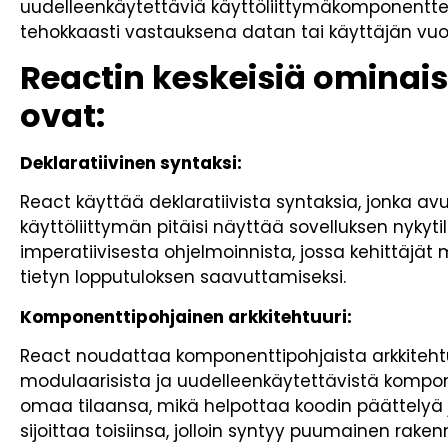
uudelleenkäytettäviä käyttöliittymäkomponentteja
tehokkaasti vastauksena datan tai käyttäjän vuo
Reactin keskeisiä ominais
ovat:
Deklaratiivinen syntaksi:
React käyttää deklaratiivista syntaksia, jonka avu
käyttöliittymän pitäisi näyttää sovelluksen nykyt
imperatiivisesta ohjelmoinnista, jossa kehittäjät 
tietyn lopputuloksen saavuttamiseksi.
Komponenttipohjainen arkkitehtuuri:
React noudattaa komponenttipohjaista arkkitehtuu
modulaarisista ja uudelleenkäytettävistä kompon
omaa tilaansa, mikä helpottaa koodin päättelyä 
sijoittaa toisiinsa, jolloin syntyy puumainen raken