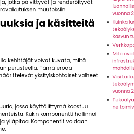
, jotka päivittyvät ja renderöityvät
luonnolli
rovaikutuksen muutoksiin.
vuonna 
uuksia ja käsitteitä
Kuinka lu
tekoälyk
kasvun t
Verkkopa
Mitä ova
lla kehittäjät voivat kuvata, miltä
infrastru
ilan perusteella. Tämä eroaa
mahdolli
määrittelevät yksityiskohtaiset vaiheet
Viisi tärk
tekoälyma
vuonna 
Tekoälya
ria, jossa käyttöliittymä koostuu
ne toimiv
enteista. Kukin komponentti hallinnoi
ja ylläpitoa. Komponentit voidaan
ne.