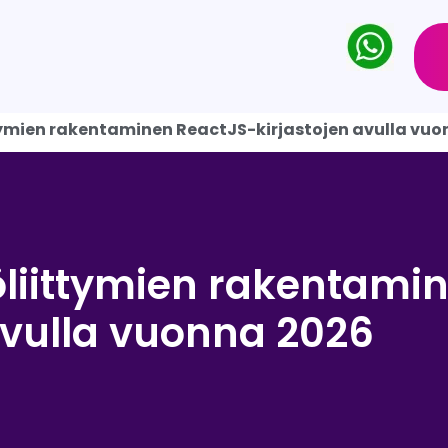
ttymien rakentaminen ReactJS-kirjastojen avulla vu
töliittymien rakentami
avulla vuonna 2026