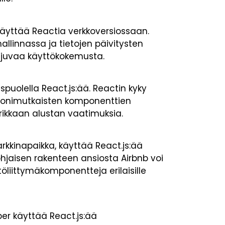
äyttää Reactia verkkoversiossaan.
llinnassa ja tietojen päivitysten
ujuvaa käyttökokemusta.
spuolella React.js:ää. Reactin kyky
 monimutkaisten komponenttien
n rikkaan alustan vaatimuksia.
kkinapaikka, käyttää React.js:ää
jaisen rakenteen ansiosta Airbnb voi
öliittymäkomponentteja erilaisille
ber käyttää React.js:ää