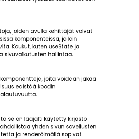
oja, joiden avulla kehittäjät voivat
isissa komponenteissa, jolloin
ta. Koukut, kuten useState ja
a sivuvaikutusten hallintaa.
komponentteja, joita voidaan jakaa
risuus edistää koodin
aalautuvuutta.
a se on laajalti käytetty kirjasto
mahdollistaa yhden sivun sovellusten
itetta ja renderöimällä sopivat