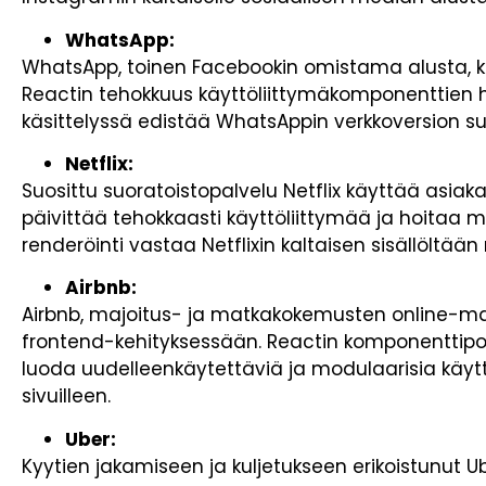
WhatsApp:
WhatsApp, toinen Facebookin omistama alusta, k
Reactin tehokkuus käyttöliittymäkomponenttien ha
käsittelyssä edistää WhatsAppin verkkoversion s
Netflix:
Suosittu suoratoistopalvelu Netflix käyttää asiaka
päivittää tehokkaasti käyttöliittymää ja hoitaa
renderöinti vastaa Netflixin kaltaisen sisällöltää
Airbnb:
Airbnb, majoitus- ja matkakokemusten online-mar
frontend-kehityksessään. Reactin komponenttipoh
luoda uudelleenkäytettäviä ja modulaarisia käytt
sivuilleen.
Uber:
Kyytien jakamiseen ja kuljetukseen erikoistunut U