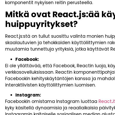
komponentit nykyisen reitin perusteella.
Mitkä ovat React.js:ää kä
huippuyritykset?
React.js:stä on tullut suosittu valinta monien hu
skaalautuvien ja tehokkaiden käyttöliittymien r
muutamia tunnettuja yrityksiä, jotka käyttävät Re
Facebook:
Ei ole yllättävää, että Facebook, Reactin luoja, käy
verkkosovelluksissaan. Reactin komponenttipohjai
Facebookin kehityskäytäntöjen kanssa ja mahdol
interaktiivisten käyttöliittymien luomisen.
Instagram:
Facebookin omistama Instagram luottaa
ReactJ
kyky käsitellä dynaamisia ja reaaliaikaisia päivity
Instagramin kaltaiselle sosiaalisen median alustal