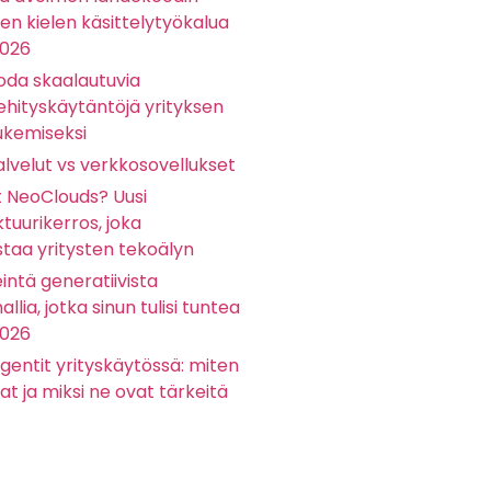
sen kielen käsittelytyökalua
2026
oda skaalautuvia
ehityskäytäntöjä yrityksen
ukemiseksi
lvelut vs verkkosovellukset
t NeoClouds? Uusi
ktuurikerros, joka
staa yritysten tekoälyn
eintä generatiivista
llia, jotka sinun tulisi tuntea
2026
gentit yrityskäytössä: miten
at ja miksi ne ovat tärkeitä