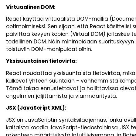
Virtuaalinen DOM:
React käyttää virtuaalista DOM-mallia (Documen
optimoimiseksi. Sen sijaan, että React käsittelisi
päivittää kevyen kopion (Virtual DOM) ja laskee
todellinen DOM. Näin minimoidaan suorituskyvyn pu
toistuviin DOM-manipulaatioihin.
Yksisuuntainen tietovirta:
React noudattaa yksisuuntaista tietovirtaa, mikä 
kulkevat yhteen suuntaan - vanhemmista kompon
Tämä takaa ennustettavat ja hallittavissa oleva
ongelmien jäljittämistä ja vianmääritystä.
JSX (JavaScript XML):
JSX on JavaScriptin syntaksilaajennus, jonka avulla
kaltaista koodia JavaScript-tiedostoihinsa. JSX 
rakenteen määrittelystä intuitiivisempaa, ja Babe