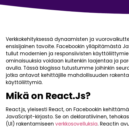
Verkkokehityksessä dynaamisten ja vuorovaikutte
ensisijainen tavoite. Facebookin ylläpitämästä Ja
tullut modernien ja responsiivisten käyttöliittym
ominaisuuksia voidaan kuitenkin laajentaa ja para
avulla. Tässä blogissa tutustumme joihinkin seur
jotka antavat kehittäjille mahdollisuuden rakentaa
käyttöliittymiä.
Mikä on React.Js?
React.js, yleisesti React, on Facebookin kehittä
JavaScript-kirjasto. Se on deklaratiivinen, tehokas
(UI) rakentamiseen
verkkosovelluksia
. Reactin avu