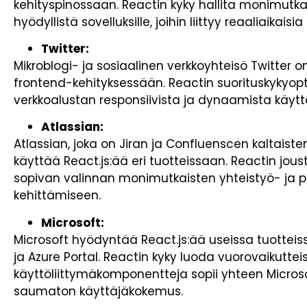
kehityspinossaan. Reactin kyky hallita monimutkai
hyödyllistä sovelluksille, joihin liittyy reaaliaikais
Twitter:
Mikroblogi- ja sosiaalinen verkkoyhteisö Twitter o
frontend-kehityksessään. Reactin suorituskykyopt
verkkoalustan responsiivista ja dynaamista käytt
Atlassian:
Atlassian, joka on Jiran ja Confluenscen kaltaiste
käyttää React.js:ää eri tuotteissaan. Reactin jou
sopivan valinnan monimutkaisten yhteistyö- ja pr
kehittämiseen.
Microsoft:
Microsoft hyödyntää React.js:ää useissa tuotteiss
ja Azure Portal. Reactin kyky luoda vuorovaikuttei
käyttöliittymäkomponentteja sopii yhteen Micros
saumaton käyttäjäkokemus.