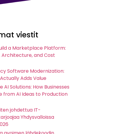
at viestit
uild a Marketplace Platform:
 Architecture, and Cost
acy Software Modernization:
 Actually Adds Value
e AI Solutions: How Businesses
 from AI Ideas to Production
ten johdettua IT-
arjoajaa Yhdysvalloissa
2026
ta avoimen lähdekoodin