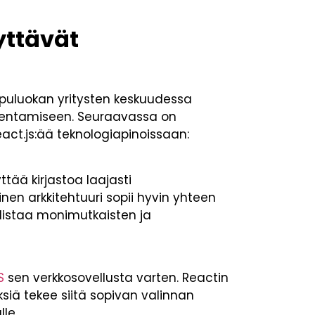
yttävät
ippuluokan yritysten keskuudessa
akentamiseen. Seuraavassa on
act.js:ää teknologiapinoissaan:
ttää kirjastoa laajasti
nen arkkitehtuuri sopii hyvin yhteen
listaa monimutkaisten ja
S
sen verkkosovellusta varten. Reactin
ksiä tekee siitä sopivan valinnan
le.