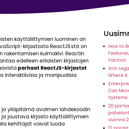
Uusimm
isten käyttöliittymien luominen on
vaScript-kirjastosta ReactJS:stä on
How to B
Features,
ien rakentamisen kulmakivi. Reactin
Factors
ntaa edelleen erilaisten kirjastojen
aavista
parhaat ReactJS-kirjastot
AI in Leg
 interaktiivisia ja monipuolisia
Where It
Enterpris
Can Move
Systems
20 parhai
mä ja ylläpitämä avoimen lähdekoodin
palvelunt
 ja joustava kirjasto käyttöliittymien
vuonna 
lla kehittäjät voivat luoda
12 paras