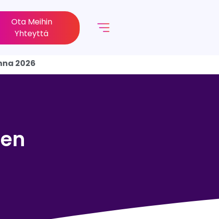
Ota Meihin
Yhteyttä
onna 2026
nen