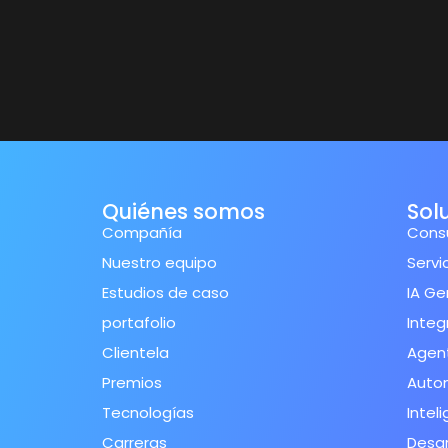
Quiénes somos
Sol
Compañía
Consu
Nuestro equipo
Servi
Estudios de caso
IA Ge
portafolio
Integ
Clientela
Agent
Premios
Autom
Tecnologías
Inteli
Carreras
Desar