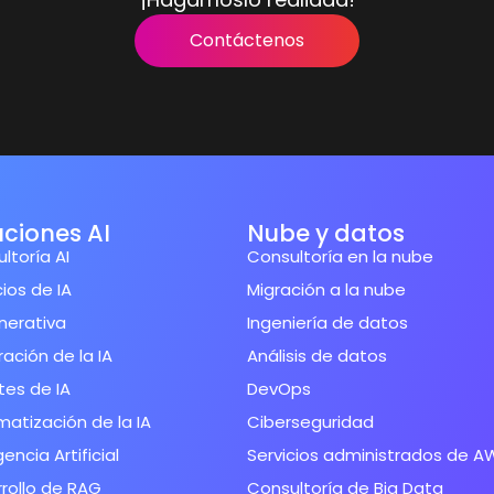
Contáctenos
uciones AI
Nube y datos
ltoría AI
Consultoría en la nube
cios de IA
Migración a la nube
nerativa
Ingeniería de datos
ración de la IA
Análisis de datos
es de IA
DevOps
atización de la IA
Ciberseguridad
gencia Artificial
Servicios administrados de A
rollo de RAG
Consultoría de Big Data