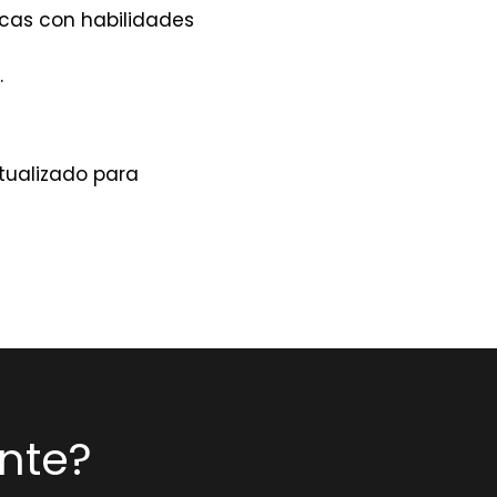
icas con habilidades
.
ctualizado para
nte?