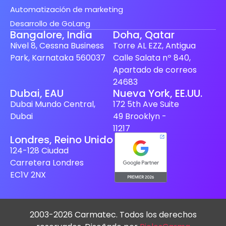
Automatización de marketing
Desarrollo de GoLang
Bangalore, India
Doha, Qatar
Nivel 8, Cessna Business
Torre AL EZZ, Antigua
Park, Karnataka 560037
Calle Salata nº 840,
Apartado de correos
24683
Finnish
Dubai, EAU
Nueva York, EE.UU.
Dubai Mundo Central,
172 5th Ave Suite
Swedish
Dubai
49 Brooklyn -
Dutch
11217
Londres, Reino Unido
Japanese
124-128 Ciudad
German
Carretera Londres
French
EC1V 2NX
Italian
Spanish (Mexico)
2003-2026 Carmatec. Todos los derechos
English