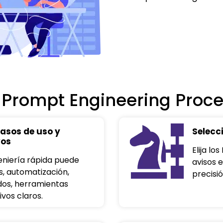
 Prompt Engineering Proc
asos de uso y
Selecc
vos
Elija lo
geniería rápida puede
avisos e
s, automatización,
precisi
dos, herramientas
ivos claros.