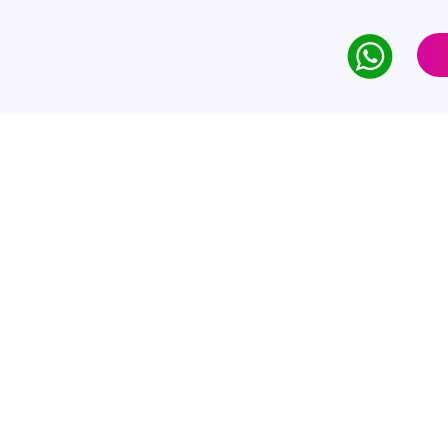
rompt Para
ervicios
de sus instrucciones. Diseñamos las
rial funcione de forma coherente,