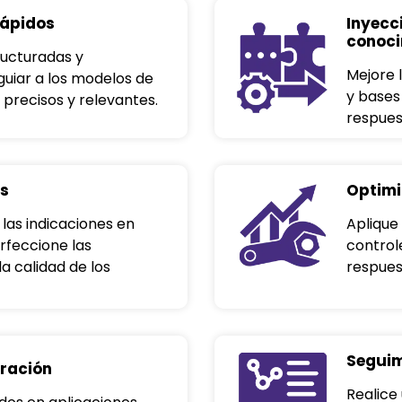
rápidos
Inyecc
conoci
ructuradas y
Mejore 
guiar a los modelos de
y bases
 precisos y relevantes.
respues
es
Optimi
as indicaciones en
Aplique
erfeccione las
control
la calidad de los
respues
Seguim
gración
Realice