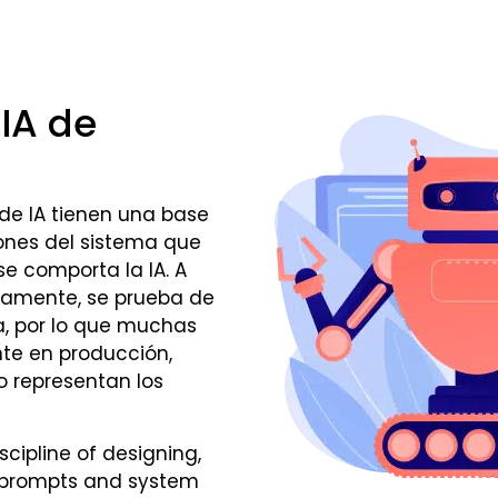
IA de
de IA tienen una base
ciones del sistema que
e comporta la IA. A
damente, se prueba de
a, por lo que muchas
nte en producción,
o representan los
scipline of designing,
e prompts and system