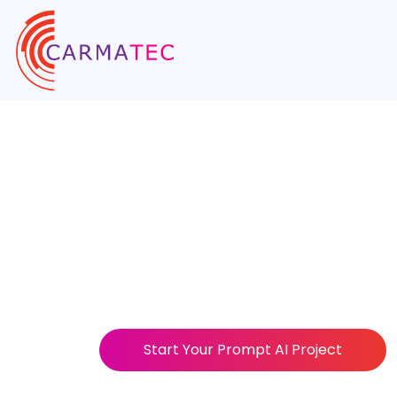
Ingeniería P
Empresas Y S
PromptOps
La calidad de su IA depende de la calidad 
instrucciones que hacen que la IA empresa
precisa y a escala.
Start Your Prompt AI Project