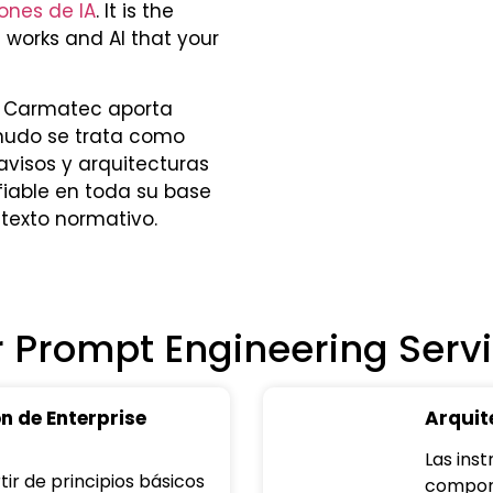
ones de IA
. It is the
works and AI that your
de Carmatec aporta
enudo se trata como
avisos y arquitecturas
iable en toda su base
ntexto normativo.
 Prompt Engineering Serv
n de Enterprise
Arquit
Las inst
ir de principios básicos
comport