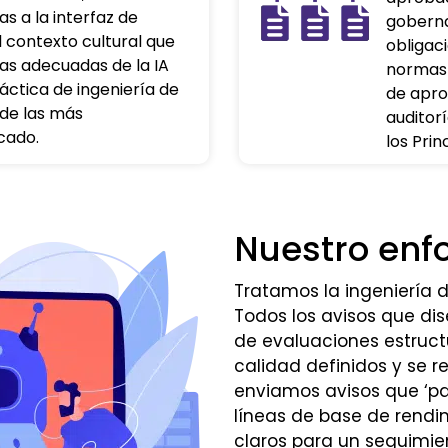
s a la interfaz de
goberna
l contexto cultural que
obligac
as adecuadas de la IA
normas 
ráctica de ingeniería de
de aprob
 de las más
auditorí
cado.
los Prin
Nuestro enf
Tratamos la ingeniería 
Todos los avisos que d
de evaluaciones estruct
calidad definidos y se r
enviamos avisos que ‘pa
líneas de base de rend
claros para un seguimie