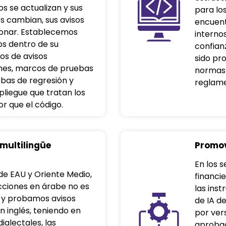
s se actualizan y sus
para lo
s cambian, sus avisos
encuent
onar. Establecemos
internos
s dentro de su
confian
ios de avisos
sido pr
ones, marcos de pruebas
normas 
bas de regresión y
reglame
spliegue que tratan los
or que el código.
 multilingüe
Promov
En los 
de EAU y Oriente Medio,
financie
rucciones en árabe no es
las ins
 y probamos avisos
de IA d
 inglés, teniendo en
por ver
ialectales, las
aprobac