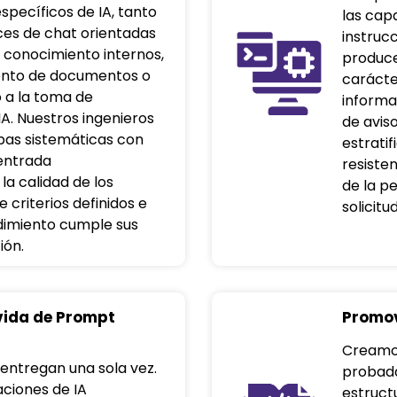
specíficos de IA, tanto
las capa
ces de chat orientadas
instruc
de conocimiento internos,
produce
ento de documentos o
carácte
 a la toma de
informa
A. Nuestros ingenieros
de avis
ebas sistemáticas con
estratif
entrada
resisten
la calidad de los
de la p
 criterios definidos e
solicitu
ndimiento cumple sus
ión.
 vida de Prompt
Promov
Creamos
 entregan una sola vez.
probada
aciones de IA
estruct