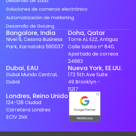
Desarrollo de SaaS
Soluciones de comercio electrónico
Automatización de marketing
Desarrollo de GoLang
Bangalore, India
Doha, Qatar
Nivel 8, Cessna Business
Torre AL EZZ, Antigua
Park, Karnataka 560037
Calle Salata nº 840,
Apartado de correos
24683
Finnish
Dubai, EAU
Nueva York, EE.UU.
Dubai Mundo Central,
172 5th Ave Suite
Swedish
Dubai
49 Brooklyn -
Dutch
11217
Londres, Reino Unido
Japanese
124-128 Ciudad
German
Carretera Londres
French
EC1V 2NX
Italian