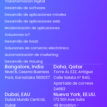
Transformación Digital
Desarrollo de software
Desarrollo de aplicaciones móviles
Desarrollo de aplicaciones web
Modernización de aplicaciones
Soluciones IoT
Desarrollo de SaaS
Soluciones de comercio electrónico
Automatización de marketing
Desarrollo de GoLang
Bangalore, India
Doha, Qatar
Nivel 8, Cessna Business
Torre AL EZZ, Antigua
Park, Karnataka 560037
Calle Salata nº 840,
Apartado de correos
24683
Finnish
Dubai, EAU
Nueva York, EE.UU.
Dubai Mundo Central,
172 5th Ave Suite
Swedish
Dubai
49 Brooklyn -