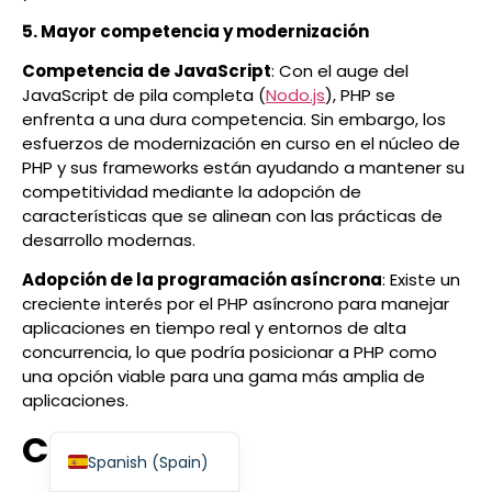
5. Mayor competencia y modernización
Competencia de JavaScript
: Con el auge del
JavaScript de pila completa (
Nodo.js
), PHP se
enfrenta a una dura competencia. Sin embargo, los
Finnish
esfuerzos de modernización en curso en el núcleo de
PHP y sus frameworks están ayudando a mantener su
Swedish
competitividad mediante la adopción de
Dutch
características que se alinean con las prácticas de
desarrollo modernas.
Japanese
Adopción de la programación asíncrona
: Existe un
German
creciente interés por el PHP asíncrono para manejar
French
aplicaciones en tiempo real y entornos de alta
concurrencia, lo que podría posicionar a PHP como
Italian
una opción viable para una gama más amplia de
Spanish (Mexico)
aplicaciones.
English
Conclusión
Spanish (Spain)