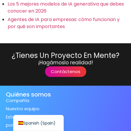
Los 5 mejores modelos de IA generativa que debes
conocer en 2026
Agentes de IA para empresas: cómo funcionan y
por qué son importantes
Finnish
Swedish
¿Tienes Un Proyecto En Mente?
Dutch
¡Hagámoslo realidad!
Japanese
Contáctenos
German
French
Quiénes somos
Italian
Compañía
Spanish (Mexico)
Nuestro equipo
English
Estudios de caso
Spanish (Spain)
portafolio