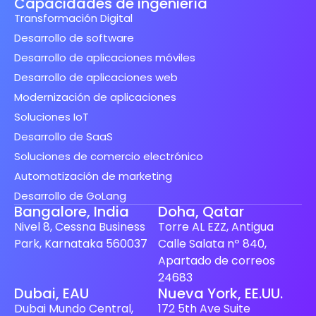
Capacidades de ingeniería
Transformación Digital
Desarrollo de software
Desarrollo de aplicaciones móviles
Desarrollo de aplicaciones web
Modernización de aplicaciones
Soluciones IoT
Desarrollo de SaaS
Soluciones de comercio electrónico
Automatización de marketing
Desarrollo de GoLang
Bangalore, India
Doha, Qatar
Nivel 8, Cessna Business
Torre AL EZZ, Antigua
Park, Karnataka 560037
Calle Salata nº 840,
Apartado de correos
24683
Finnish
Dubai, EAU
Nueva York, EE.UU.
Dubai Mundo Central,
172 5th Ave Suite
Swedish