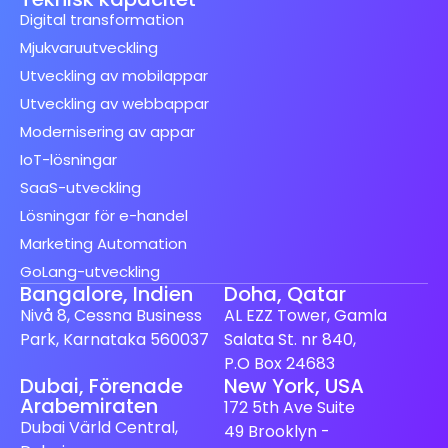
Digital transformation
Mjukvaruutveckling
Utveckling av mobilappar
Utveckling av webbappar
Modernisering av appar
IoT-lösningar
SaaS-utveckling
Lösningar för e-handel
Marketing Automation
GoLang-utveckling
Bangalore, Indien
Doha, Qatar
Nivå 8, Cessna Business
AL EZZ Tower, Gamla
Park, Karnataka 560037
Salata St. nr 840,
P.O Box 24683
Dubai, Förenade
New York, USA
Spanish (Spain)
Arabemiraten
172 5th Ave Suite
Finnish
Dubai Värld Central,
49 Brooklyn -