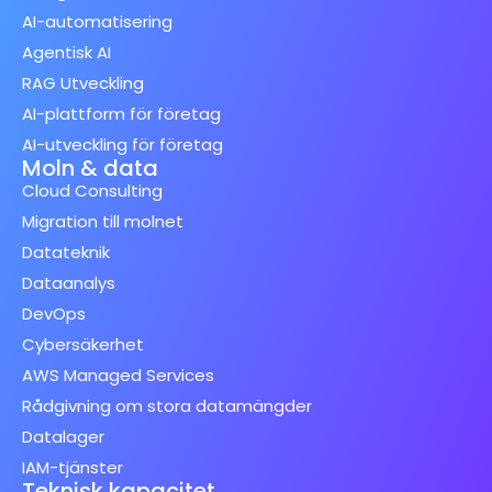
AI-automatisering
Agentisk AI
RAG Utveckling
AI-plattform för företag
AI-utveckling för företag
Moln & data
Cloud Consulting
Migration till molnet
Datateknik
Dataanalys
DevOps
Cybersäkerhet
AWS Managed Services
Rådgivning om stora datamängder
Datalager
IAM-tjänster
Teknisk kapacitet