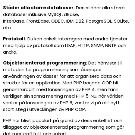
Stöder alla större databaser:
Den stöder alla större
databaser inklusive MySQL, dBase,
InterBase, FrontBase, ODBC, IBM, DB2, PostgreSQL, SQLite,
etc.
Protokoll:
Du kan enkelt interagera med andra tjänster
med hjälp av protokoll som LDAP, HTTP, SNMP, NNTP och
andra.
Objektorienterad programmering:
Det hänvisar till
metoden för programmering som åberopar
användningen av klasser för att organisera data och
struktur för en applikation. Med PHP började OOP bli
genomförbart med lanseringen av PHP 4, men fann
verkligen sin sanna mening med PHP 5. Nu, när världen
väntar på lanseringen av PHP 6, väntar vi på ett nytt
stort steg i utvecklingen av PHP OOP.
PHP har blivit populärt på grund av dess enkelhet och
tillägget av objektorienterad programmering som gör
det mer kraftfullt och säkert.