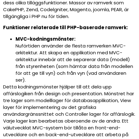
dess olika tilläggsfunktioner. Massor av ramverk som
CakePHP, Zend, Codelgniter, Magento, joomla, PEAR, är
tillgängliga i PHP nu för tiden.
Funktioner relaterade till PHP-baserade ramverk:
MVC-kodningsmönster:
Nuförtiden använder de flesta ramverken MVC-
arkitektur. Att skapa en applikation med MVC-
arkitektur innebär att de separerar data (modell)
från styrenheten (som hämtar data från modellen
för att ge till vyn) och från vyn (vad användaren
ser).
Detta kodningsmönster hjälper till att dela upp
affärslogiken från design och presentation. Mönstret har
tre lager som modelllager för databasapplikation, View
layer för implementering av det grafiska
användargränssnittet och Controller lager för affärslogik.
Varje lager kan bearbetas oberoende av de andra. Ett
välutvecklat MVC-system bör tillåta en front-end-
utvecklare och en back-end-utvecklare att arbeta på