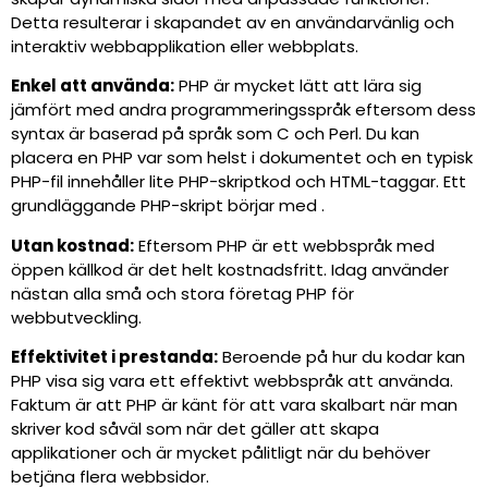
Detta resulterar i skapandet av en användarvänlig och
interaktiv webbapplikation eller webbplats.
Enkel att använda:
PHP är mycket lätt att lära sig
jämfört med andra programmeringsspråk eftersom dess
syntax är baserad på språk som C och Perl. Du kan
placera en PHP var som helst i dokumentet och en typisk
PHP-fil innehåller lite PHP-skriptkod och HTML-taggar. Ett
grundläggande PHP-skript börjar med .
Utan kostnad:
Eftersom PHP är ett webbspråk med
öppen källkod är det helt kostnadsfritt. Idag använder
nästan alla små och stora företag PHP för
webbutveckling.
Effektivitet i prestanda:
Beroende på hur du kodar kan
PHP visa sig vara ett effektivt webbspråk att använda.
Faktum är att PHP är känt för att vara skalbart när man
skriver kod såväl som när det gäller att skapa
applikationer och är mycket pålitligt när du behöver
betjäna flera webbsidor.