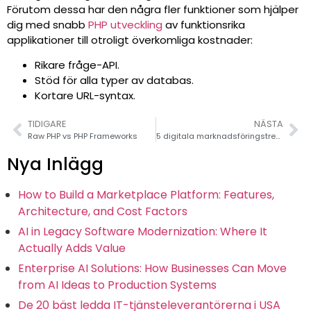
Förutom dessa har den några fler funktioner som hjälper
dig med snabb
PHP utveckling
av funktionsrika
applikationer till otroligt överkomliga kostnader:
Rikare fråge-API.
Stöd för alla typer av databas.
Kortare URL-syntax.
TIDIGARE
NÄSTA
Raw PHP vs PHP Frameworks
5 digitala marknadsföringstrender för 2016
Nya Inlägg
How to Build a Marketplace Platform: Features,
Architecture, and Cost Factors
AI in Legacy Software Modernization: Where It
Actually Adds Value
Enterprise AI Solutions: How Businesses Can Move
from AI Ideas to Production Systems
De 20 bäst ledda IT-tjänsteleverantörerna i USA