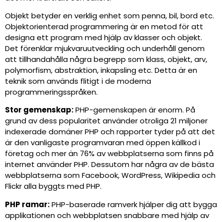
Objekt betyder en verklig enhet som penna, bil, bord etc.
Objektorienterad programmering är en metod för att
designa ett program med hjälp av klasser och objekt.
Det förenklar mjukvaruutveckling och underhåll genom
att tillhandahålla några begrepp som klass, objekt, arv,
polymorfism, abstraktion, inkapsling etc. Detta är en
teknik som används flitigt i de moderna
programmeringsspråken.
Stor gemenskap:
PHP-gemenskapen är enorm. På
grund av dess popularitet använder otroliga 21 miljoner
indexerade domäner PHP och rapporter tyder på att det
är den vanligaste programvaran med öppen källkod i
företag och mer än 76% av webbplatserna som finns på
internet använder PHP. Dessutom har några av de bästa
webbplatserna som Facebook, WordPress, Wikipedia och
Flickr alla byggts med PHP.
PHP ramar:
PHP-baserade ramverk hjälper dig att bygga
applikationen och webbplatsen snabbare med hjälp av