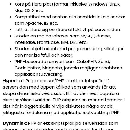
Körs på flera plattformar inklusive Windows, Linux,
Mac OS X etc.
Kompatibel med nästan alla samtida lokala servrar
som Apache, IIS etc.
Lätt att lära sig och körs effektivt på serversidan.
Stöder en rad databaser som MySQL, dBase,
InterBase, FrontBase, IBM, DB2 etc.
Stöder objektorienterad programmering, vilket gör
den mer kraftfull och säker.
PHP-baserade ramverk som CakePHP, Zend,
Codelgniter, Magento, joomla möjliggör snabbare
applikationsutveckling.
Hypertext Preprocessor/PHP är ett skriptspråk på
serversidan med öppen källkod som används för att
skapa dynamiska webbsidor. Ett av de mest populära
skriptspråken i världen, PHP erbjuder en mängd fördelar. I
det här inlägget skulle vi vilja diskutera några av de
viktigaste fördelarna med applikationsutveckling i PHP:
Dynamisk:
PHP är ett skriptspråk på serversidan som
skapar dynamiska sidor med anpassade funktioner.