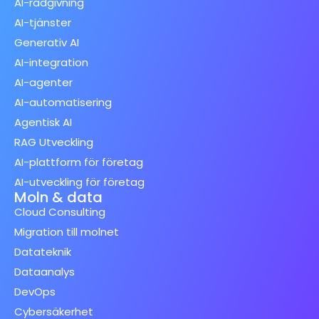
AI-rådgivning
AI-tjänster
Generativ AI
AI-integration
AI-agenter
AI-automatisering
Agentisk AI
RAG Utveckling
AI-plattform för företag
AI-utveckling för företag
Moln & data
Cloud Consulting
Migration till molnet
Datateknik
Dataanalys
DevOps
Cybersäkerhet