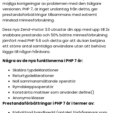
möjliga korrigeringar av problemen med den tidigare
versionen. PHP 7, är inget undantag från detta, ger
prestandaförbättringar tillsammans med extremt
minskad minnesförbrukning.
Dess nya Zend-motor 3.0 utrustar din app med upp till 2x
snabbare prestanda och 50% bättre minnesförbrukning
jämfört med PHP 5.6 och detta gör att du kan betjäna
ett större antal samtidiga användare utan att behöva
lägga till någon hårdvara.
Några av de nya funktionerna i PHP 7 är:
Skalära typdeklarationer
Returtypdeklarationer
Noll sammansmältande operatör
Rymdskeppsoperatör
Konstanta matriser som använder define()
Anonyma klasser
Prestandaförbättringar i PHP 7 är i termer av:
Förbättrad bandbredd (antalet förfrågningar som