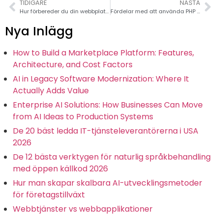
TIDIGARE
NÄSTA
Hur förbereder du din webbplats innan du uppgraderar till PHP 7?
Fördelar med att använda PHP för din nästa webbplats
Nya Inlägg
How to Build a Marketplace Platform: Features,
Architecture, and Cost Factors
AI in Legacy Software Modernization: Where It
Actually Adds Value
Enterprise AI Solutions: How Businesses Can Move
from AI Ideas to Production Systems
De 20 bäst ledda IT-tjänsteleverantörerna i USA
2026
De 12 bästa verktygen för naturlig språkbehandling
med öppen källkod 2026
Hur man skapar skalbara AI-utvecklingsmetoder
för företagstillväxt
Webbtjänster vs webbapplikationer