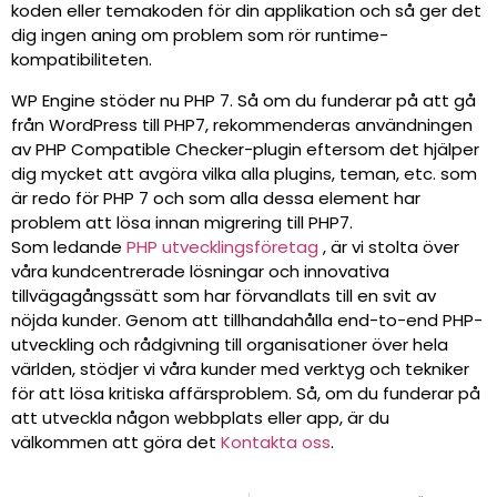
koden eller temakoden för din applikation och så ger det
dig ingen aning om problem som rör runtime-
kompatibiliteten.
WP Engine stöder nu PHP 7. Så om du funderar på att gå
från WordPress till PHP7, rekommenderas användningen
av PHP Compatible Checker-plugin eftersom det hjälper
dig mycket att avgöra vilka alla plugins, teman, etc. som
är redo för PHP 7 och som alla dessa element har
problem att lösa innan migrering till PHP7.
Som ledande
PHP utvecklingsföretag
, är vi stolta över
våra kundcentrerade lösningar och innovativa
tillvägagångssätt som har förvandlats till en svit av
nöjda kunder. Genom att tillhandahålla end-to-end PHP-
utveckling och rådgivning till organisationer över hela
världen, stödjer vi våra kunder med verktyg och tekniker
för att lösa kritiska affärsproblem. Så, om du funderar på
att utveckla någon webbplats eller app, är du
välkommen att göra det
Kontakta oss
.