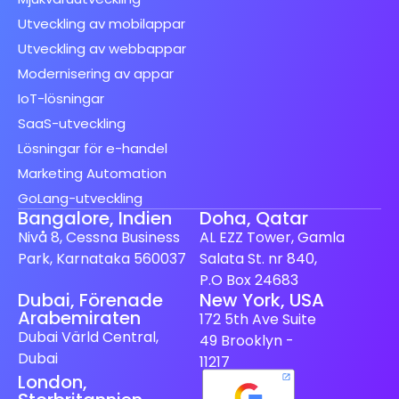
Utveckling av mobilappar
Utveckling av webbappar
Modernisering av appar
IoT-lösningar
SaaS-utveckling
Lösningar för e-handel
Marketing Automation
GoLang-utveckling
Bangalore, Indien
Doha, Qatar
Nivå 8, Cessna Business
AL EZZ Tower, Gamla
Park, Karnataka 560037
Salata St. nr 840,
P.O Box 24683
Dubai, Förenade
New York, USA
Spanish (Spain)
Arabemiraten
172 5th Ave Suite
Finnish
Dubai Värld Central,
49 Brooklyn -
Dubai
Dutch
11217
London,
Japanese