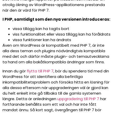
otrolig ökning av WordPress-applikationens prestanda
när den är värd för PHP 7.
I PHP, samtidigt som den nya versionen introduceras:
vissa tillägg kan ha tagits bort
viss funktionalitet eller vissa tillägg kan ha föråldrats
vissa funktioner kan ha ändrats
Även om WordPress är kompatibelt med PHP 7, är inte
alla dess teman och plugins nödvändigtvis kompatibla
med det och därför måste plugin- och temautvecklarna
ta hand om alla bakåtkompatibla ändringar som finns.
Innan du gör
flytta till PHP 7
, bör du spendera tid med din
WordPress för att identifiera alla befintliga
inkompatibilitetsproblem och försöka hitta en lösning för
alla dessa eftersom när uppgraderingen väl är gjord kan
du helt enkelt inte gå tillbaka till de gamla systemen
längre. Detta är anledningen
uppgradering till PHP 7
har
fortfarande behållits som ett val och har inte fått
mandat ännu. Så kort sagt, övergången till PHP 7 bör