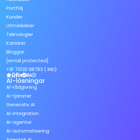
Portfölj
Kunder
Utmärkelser
Teknologier
Karriärer
Bloggar
[email protected]
+91 70120 98783 ( IND)
AI-lösningar
AI-rådgivning
AI-tjänster
Generativ AI
AI-integration
AI-agenter
AI-automatisering
Agentisk AI