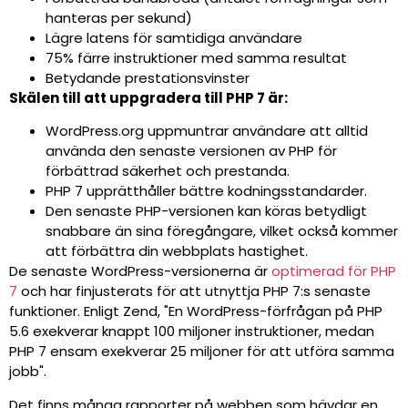
hanteras per sekund)
Lägre latens för samtidiga användare
75% färre instruktioner med samma resultat
Betydande prestationsvinster
Skälen till att uppgradera till PHP 7 är:
WordPress.org uppmuntrar användare att alltid
använda den senaste versionen av PHP för
förbättrad säkerhet och prestanda.
PHP 7 upprätthåller bättre kodningsstandarder.
Den senaste PHP-versionen kan köras betydligt
snabbare än sina föregångare, vilket också kommer
att förbättra din webbplats hastighet.
De senaste WordPress-versionerna är
optimerad för PHP
7
och har finjusterats för att utnyttja PHP 7:s senaste
funktioner. Enligt Zend, "En WordPress-förfrågan på PHP
5.6 exekverar knappt 100 miljoner instruktioner, medan
PHP 7 ensam exekverar 25 miljoner för att utföra samma
jobb".
Det finns många rapporter på webben som hävdar en