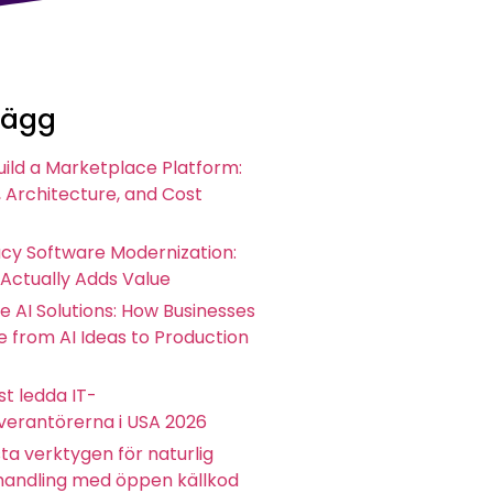
lägg
uild a Marketplace Platform:
 Architecture, and Cost
acy Software Modernization:
 Actually Adds Value
e AI Solutions: How Businesses
 from AI Ideas to Production
t ledda IT-
everantörerna i USA 2026
ta verktygen för naturlig
andling med öppen källkod