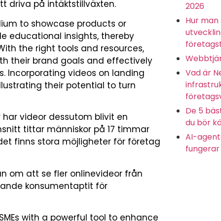
tt driva på intäktstillväxten.
2026
Hur man 
edium to showcase products or
utveckli
de educational insights, thereby
företagst
ith the right tools and resources,
Webbtjän
th their brand goals and effectively
Vad är N
 Incorporating videos on landing
infrastru
ustrating their potential to turn
företags
De 5 bäs
har videor dessutom blivit en
du bör kä
nitt tittar människor på 17 timmar
AI-agente
det finns stora möjligheter för företag
fungerar 
 om att se fler onlinevideor från
xande konsumentaptit för
SMEs with a powerful tool to enhance