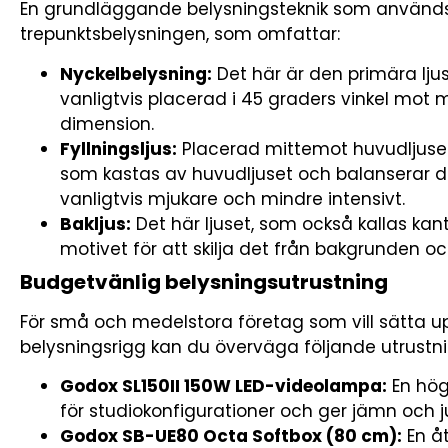
En grundläggande belysningsteknik som används 
trepunktsbelysningen, som omfattar:
Nyckelbelysning:
Det här är den primära lju
vanligtvis placerad i 45 graders vinkel mot m
dimension.
Fyllningsljus:
Placerad mittemot huvudljuset
som kastas av huvudljuset och balanserar de
vanligtvis mjukare och mindre intensivt.
Bakljus:
Det här ljuset, som också kallas kant
motivet för att skilja det från bakgrunden o
Budgetvänlig belysningsutrustning
För små och medelstora företag som vill sätta u
belysningsrigg kan du överväga följande utrustni
Godox SL150II 150W LED-videolampa:
En hög
för studiokonfigurationer och ger jämn och j
Godox SB-UE80 Octa Softbox (80 cm):
En åt