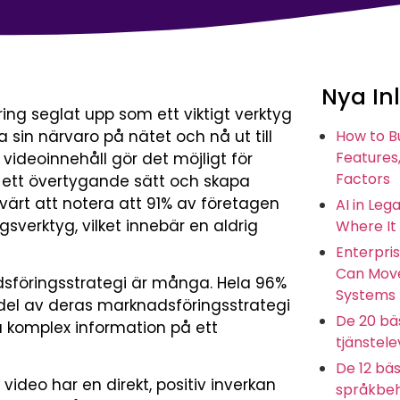
Nya In
ng seglat upp som ett viktigt verktyg
 sin närvaro på nätet och nå ut till
How to B
Features,
videoinnehåll gör det möjligt för
Factors
 ett övertygande sätt och skapa
värt att notera att 91% av företagen
AI in Leg
sverktyg, vilket innebär en aldrig
Where It
Enterpris
Can Move
dsföringsstrategi är många. Hela 96%
Systems
 del av deras marknadsföringsstrategi
De 20 bäs
a komplex information på ett
tjänstel
De 12 bäs
deo har en direkt, positiv inverkan
språkbeh