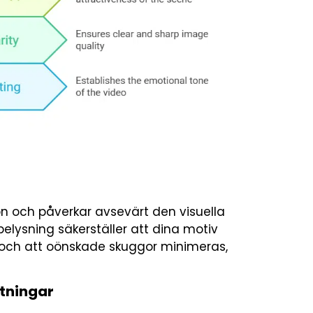
on och påverkar avsevärt den visuella
 belysning säkerställer att dina motiv
na och att oönskade skuggor minimeras,
tningar