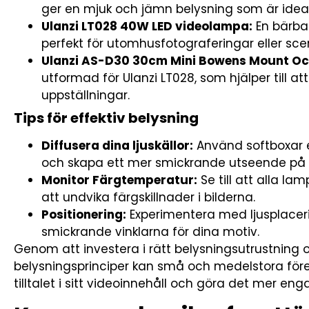
ger en mjuk och jämn belysning som är ideal
Ulanzi LT028 40W LED videolampa:
En bärba
perfekt för utomhusfotograferingar eller sce
Ulanzi AS-D30 30cm Mini Bowens Mount Oc
utformad för Ulanzi LT028, som hjälper till a
uppställningar.
Tips för effektiv belysning
Diffusera dina ljuskällor:
Använd softboxar el
och skapa ett mer smickrande utseende på 
Monitor Färgtemperatur:
Se till att alla l
att undvika färgskillnader i bilderna.
Positionering:
Experimentera med ljusplaceri
smickrande vinklarna för dina motiv.
Genom att investera i rätt belysningsutrustning
belysningsprinciper kan små och medelstora före
tilltalet i sitt videoinnehåll och göra det mer en