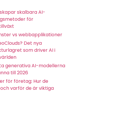
skapar skalbara AI-
ngsmetoder för
illväxt
ster vs webbapplikationer
eoClouds? Det nya
kturlagret som driver AI i
världen
ta generativa AI-modellerna
nna till 2026
r för företag: Hur de
och varför de är viktiga