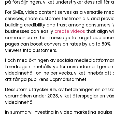
på försäljningen, vilket understryker dess roll för a
For SMEs, video content serves as a versatile m
services, share customer testimonials, and provi
building credibility and trust among consumers. W
businesses can easily
create videos
that align wi
communicate their message to target audiences.
pages can boost conversion rates by up to 80%, ill
viewers into customers.
I och med ökningen av sociala medieplattformar 
föredragen innehållstyp för användarna. I genoms
videoinnehåll online per vecka, vilket innebär att 
att fånga publikens uppmärksamhet.
Dessutom uttrycker 91% av befolkningen en önskan
varumärken under 2023, vilket återspeglar en vä
videoinnehåll.
In summary, investing in video marketing equips 