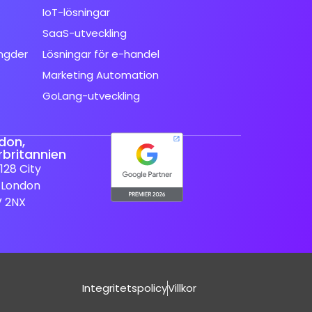
IoT-lösningar
SaaS-utveckling
ngder
Lösningar för e-handel
Marketing Automation
GoLang-utveckling
don,
rbritannien
128 City
 London
V 2NX
Integritetspolicy
Villkor