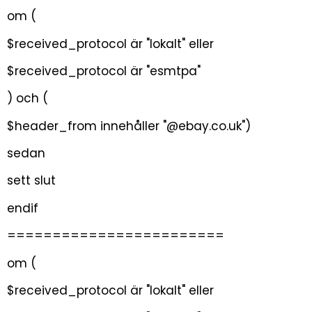
om (
$received_protocol är "lokalt" eller
$received_protocol är "esmtpa"
) och (
$header_from innehåller "@ebay.co.uk")
sedan
sett slut
endif
========================
om (
$received_protocol är "lokalt" eller