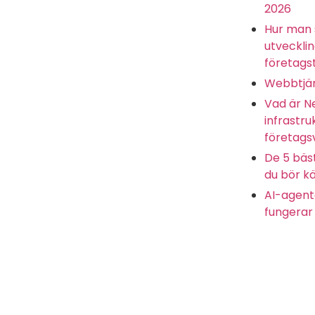
2026
Hur man 
utveckli
företagst
Webbtjän
Vad är N
infrastru
företags
De 5 bäs
du bör kä
AI-agente
fungerar 