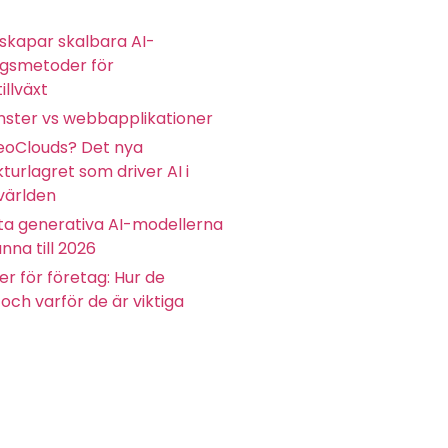
skapar skalbara AI-
ngsmetoder för
illväxt
ster vs webbapplikationer
eoClouds? Det nya
kturlagret som driver AI i
världen
ta generativa AI-modellerna
nna till 2026
r för företag: Hur de
och varför de är viktiga