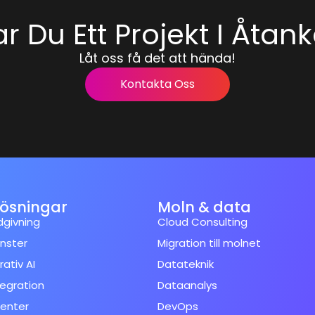
r Du Ett Projekt I Åtan
Låt oss få det att hända!
Kontakta Oss
lösningar
Moln & data
dgivning
Cloud Consulting
änster
Migration till molnet
ativ AI
Datateknik
tegration
Dataanalys
enter
DevOps