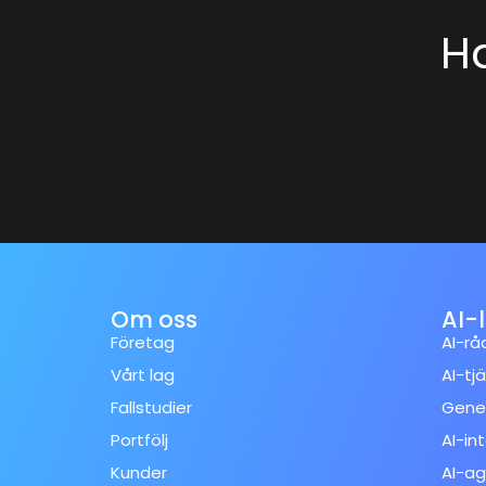
Ha
Om oss
AI-
Företag
AI-rå
Vårt lag
AI-tj
Fallstudier
Gener
Portfölj
AI-in
Kunder
AI-ag