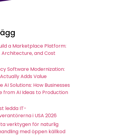
lägg
uild a Marketplace Platform:
 Architecture, and Cost
acy Software Modernization:
 Actually Adds Value
e AI Solutions: How Businesses
 from AI Ideas to Production
t ledda IT-
everantörerna i USA 2026
ta verktygen för naturlig
andling med öppen källkod