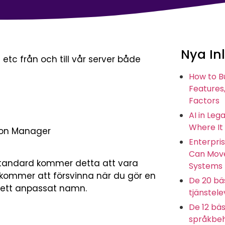
Nya In
etc från och till vår server både
How to B
Features,
Factors
AI in Leg
Where It
tion Manager
Enterpris
Can Move
tandard kommer detta att vara
Systems
kommer att försvinna när du gör en
De 20 bäs
 ett anpassat namn.
tjänstel
De 12 bäs
språkbeh