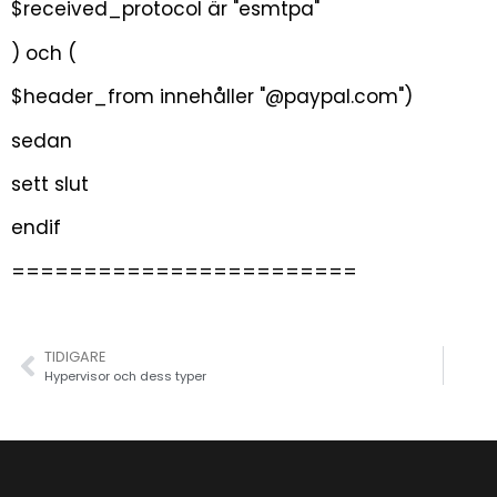
$received_protocol är "esmtpa"
) och (
$header_from innehåller "@paypal.com")
sedan
sett slut
endif
========================
TIDIGARE
Hypervisor och dess typer