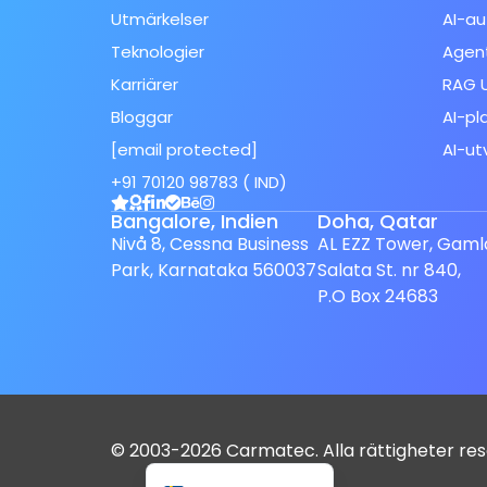
Utmärkelser
AI-au
Teknologier
Agent
Karriärer
RAG U
Bloggar
AI-pl
[email protected]
AI-ut
Spanish (Spain)
+91 70120 98783 ( IND)
Finnish
Bangalore, Indien
Doha, Qatar
Dutch
Nivå 8, Cessna Business
AL EZZ Tower, Gaml
Park, Karnataka 560037
Salata St. nr 840,
Japanese
P.O Box 24683
German
French
Italian
Spanish (Mexico)
© 2003-2026 Carmatec. Alla rättigheter re
English