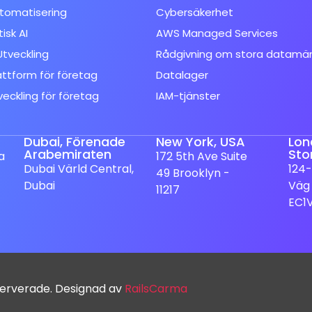
tomatisering
Cybersäkerhet
isk AI
AWS Managed Services
tveckling
Rådgivning om stora datamä
attform för företag
Datalager
veckling för företag
IAM-tjänster
Dubai, Förenade
New York, USA
Lon
Arabemiraten
Sto
a
172 5th Ave Suite
Dubai Värld Central,
124-
49 Brooklyn -
Dubai
Väg
11217
EC1
serverade. Designad av
RailsCarma