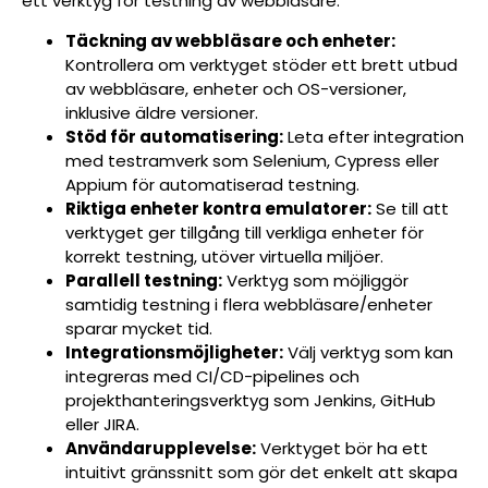
ett verktyg för testning av webbläsare:
Täckning av webbläsare och enheter:
Kontrollera om verktyget stöder ett brett utbud
av webbläsare, enheter och OS-versioner,
inklusive äldre versioner.
Stöd för automatisering:
Leta efter integration
med testramverk som Selenium, Cypress eller
Appium för automatiserad testning.
Riktiga enheter kontra emulatorer:
Se till att
verktyget ger tillgång till verkliga enheter för
korrekt testning, utöver virtuella miljöer.
Parallell testning:
Verktyg som möjliggör
samtidig testning i flera webbläsare/enheter
sparar mycket tid.
Integrationsmöjligheter:
Välj verktyg som kan
integreras med CI/CD-pipelines och
projekthanteringsverktyg som Jenkins, GitHub
eller JIRA.
Användarupplevelse:
Verktyget bör ha ett
intuitivt gränssnitt som gör det enkelt att skapa