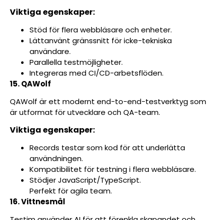
Viktiga egenskaper:
Stöd för flera webbläsare och enheter.
Lättanvänt gränssnitt för icke-tekniska
användare.
Parallella testmöjligheter.
Integreras med CI/CD-arbetsflöden.
15. QAWolf
QAWolf är ett modernt end-to-end-testverktyg som
är utformat för utvecklare och QA-team.
Viktiga egenskaper:
Records testar som kod för att underlätta
användningen.
Kompatibilitet för testning i flera webbläsare.
Stödjer JavaScript/TypeScript.
Perfekt för agila team.
16. Vittnesmål
Testim använder AI för att förenkla skapandet och