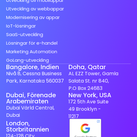
Utveckling av mobilappar
Utveckling av webbappar
Modernisering av appar
IoT-lösningar
SaaS-utveckling
Lösningar för e-handel
Marketing Automation
GoLang-utveckling
Bangalore, Indien
Doha, Qatar
Nivå 8, Cessna Business
AL EZZ Tower, Gamla
Park, Karnataka 560037
Salata St. nr 840,
P.O Box 24683
Dubai, Förenade
New York, USA
Spanish (Spain)
Arabemiraten
172 5th Ave Suite
Finnish
Dubai Värld Central,
49 Brooklyn -
Dubai
Dutch
11217
London,
Japanese
Storbritannien
German
124-128 City