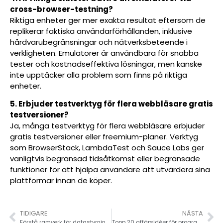
cross-browser-testning?
Riktiga enheter ger mer exakta resultat eftersom de
replikerar faktiska användarförhållanden, inklusive
hårdvarubegränsningar och nätverksbeteende i
verkligheten. Emulatorer är användbara för snabba
tester och kostnadseffektiva lösningar, men kanske
inte upptäcker alla problem som finns på riktiga
enheter.
5. Erbjuder testverktyg för flera webbläsare gratis
testversioner?
Ja, många testverktyg för flera webbläsare erbjuder
gratis testversioner eller freemium-planer. Verktyg
som BrowserStack, LambdaTest och Sauce Labs ger
vanligtvis begränsad tidsåtkomst eller begränsade
funktioner för att hjälpa användare att utvärdera sina
plattformar innan de köper.
TIDIGARE
NÄSTA
Förstå ramverk för datastyrning: Viktiga element
Topp 20 affärsidéer för programvara för nystartade företag 2026