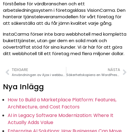
förståelse för värdbranschen och ett
arbetsledningssystem i företagsklass VisionCarma. Den
hanterar tjänsteleveransmodellen för vårt företag för
att säkerställa att du får jämn kvalitet varje gång.
InstaCarma förser inte bara webbhotell med kompletta
buketttjänster, utan ger dem en solid mark och
oöverträffat stöd för sina kunder. Vi är här för att göra
ditt webbhotell till ett företag med flera miljoner dollar.
TIDIGARE
NÄSTA
Användningen av Ajax i webbutveckling
Säkerhetskopiera en WordPress-webbplats: 7 ursäkter för att inte göra det
Nya Inlägg
How to Build a Marketplace Platform: Features,
Architecture, and Cost Factors
AI in Legacy Software Modernization: Where It
Actually Adds Value
Enterprise AI Solutions: How Businesses Can Move