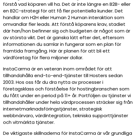
förstå vad köparen vill ha. Det är inte längre en B2B- eller
en B2C-strategi för att få fler potentiella kunder. Det
handlar om H2H eller Human 2 Human interaktion som
omvandlar fler leads. Att förstå köparens krav, stadiet
där han/hon befinner sig och budgeten är något som är
av största vikt. Det är ganska lätt efter det, eftersom
informationen du samlar in fungerar som en plan för
framtida framgång. Här är planen för att bli ett
värdföretag för flera miljoner dollar.
InstaCarma är en veteran inom området för att
tillhandahålla end-to-end-tjänster till Hosters sedan
2003. Hos oss får du dra nytta av processer i
företagsklass och förståelse för hostingbranschen som
du fått under en period på 11+ år. Portföljen av tjänster vi
tillhandahåller under hela värdprocessen sträcker sig från
internetmarknadsföringstjänster, strategisk
webbnärvaro, värdintegration, tekniska supporttjänster
och vitmärkta tjänster.
De viktigaste skillnaderna för InstaCarma är vår grundliga