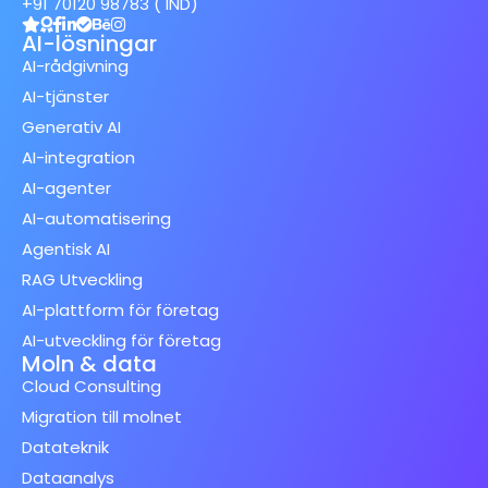
+91 70120 98783 ( IND)
AI-lösningar
AI-rådgivning
AI-tjänster
Generativ AI
AI-integration
AI-agenter
AI-automatisering
Agentisk AI
RAG Utveckling
AI-plattform för företag
AI-utveckling för företag
Moln & data
Cloud Consulting
Migration till molnet
Datateknik
Dataanalys