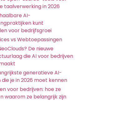
ke taalverwerking in 2026
chaalbare AI-
ingpraktijken kunt
en voor bedrijfsgroei
ices vs Webtoepassingen
 NeoClouds? De nieuwe
ctuurlaag die AI voor bedrijven
 maakt
ngrijkste generatieve AI-
 die je in 2026 moet kennen
en voor bedrijven: hoe ze
n waarom ze belangrijk zijn