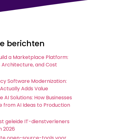
e berichten
uild a Marketplace Platform:
 Architecture, and Cost
acy Software Modernization:
 Actually Adds Value
e AI Solutions: How Businesses
 from AI Ideas to Production
t geleide IT-dienstverleners
in 2026
ste open-source-tools voor