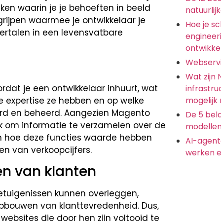
ken waarin je je behoeften in beeld
natuurlij
grijpen waarmee je ontwikkelaar je
Hoe je s
ertalen in een levensvatbare
engineer
ontwikkel
Webserv
Wat zijn
rdat je een ontwikkelaar inhuurt, wat
infrastru
e expertise ze hebben en op welke
mogelijk
erd en beheerd. Aangezien Magento
De 5 bela
ijk om informatie te verzamelen over de
modellen
 en hoe deze functies waarde hebben
AI-agent
n van verkoopcijfers.
werken e
en van klanten
getuigenissen kunnen overleggen,
 opbouwen van klanttevredenheid. Dus,
websites die door hen zijn voltooid te