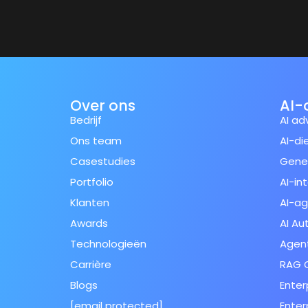
Over ons
AI-
Bedrijf
AI ad
Ons team
AI-di
Casestudies
Gener
Portfolio
AI-in
Klanten
AI-a
Awards
AI Au
Technologieën
Agent
Carrière
RAG O
Blogs
Enter
[email protected]
Enter