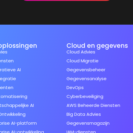
oplossingen
Cloud en gegevens
vies
Cloud Advies
ensten
Cloud Migratie
atieve AI
Gegevensbeheer
tegratie
Gegevensanalyse
genten
DevOps
tomatisering
Cyberbeveiliging
schappelijke AI
AWS Beheerde Diensten
ntwikkeling
Big Data Advies
prise AI-platform
Gegevensmagazijn
prise AI-ontwikkeling
IAM-diensten