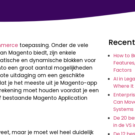
Recent
mmerce
toepassing. Onder de vele
n Magento biedt, zijn enkele
How to B
statische en dynamische blokken voor
Features,
to een groot aantal mogelijkheden
Factors
grote uitdaging om een geschikte
AI in Leg
dat je het meeste uit je Magento-app
Where It
 je rekening moet houden voordat je een
Enterpris
of bestaande Magento Application
Can Move
Systems
De 20 bes
in de VS 
weet, maar je moet wel heel duidelijk
De 12 be