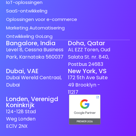
IoT-oplossingen
SaaS-ontwikkeling
Oplossingen voor e-commerce
Marketing Automatisering
Ontwikkeling GoLang
Bangalore, India
Doha, Qatar
Level 8, Cessna Business
AL EZZ Toren, Oud
Park, Karnataka 560037
Salata St. nr. 840,
Postbus 24683
Dubai, VAE
New York, VS
Spanish (Spain)
Dubai Wereld Centraal,
172 5th Ave Suite
Finnish
Dubai
49 Brooklyn -
Swedish
11217
Londen, Verenigd
Japanese
Koninkrijk
German
124-128 Stad
Weg Londen
French
EC1V 2NX
Italian