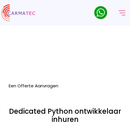
PYTHON ONTWIKKELAAR
INHUREN
Op zoek naar Python-ontwikkelaars? Wij staan voor u klaar
met ons team van veteranen uit de industrie & top-level
domeinexperts!
Een Offerte Aanvragen
Dedicated Python ontwikkelaar
inhuren