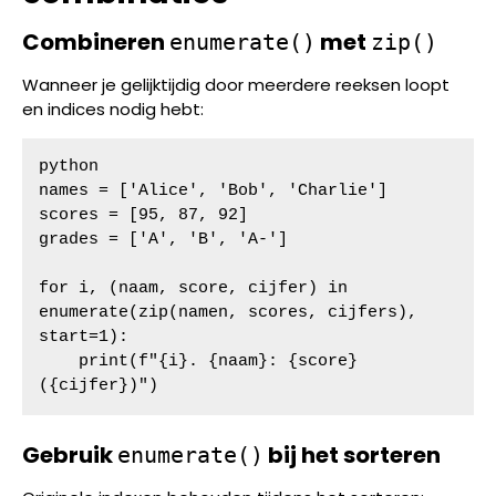
Combineren
met
enumerate()
zip()
Wanneer je gelijktijdig door meerdere reeksen loopt
en indices nodig hebt:
python

names = ['Alice', 'Bob', 'Charlie']

scores = [95, 87, 92]

grades = ['A', 'B', 'A-']

for i, (naam, score, cijfer) in 
enumerate(zip(namen, scores, cijfers), 
start=1):

    print(f"{i}. {naam}: {score} 
({cijfer})")
Gebruik
bij het sorteren
enumerate()