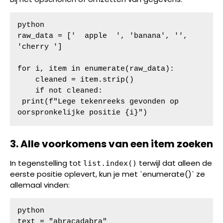
python

raw_data = ['  apple  ', 'banana', '', 
'cherry ']

for i, item in enumerate(raw_data):

    cleaned = item.strip()

    if not cleaned:

 print(f"Lege tekenreeks gevonden op 
oorspronkelijke positie {i}")
3. Alle voorkomens van een item zoeken
In tegenstelling tot
terwijl dat alleen de
list.index()
eerste positie oplevert, kun je met `enumerate()` ze
allemaal vinden:
python

text = "abracadabra"
