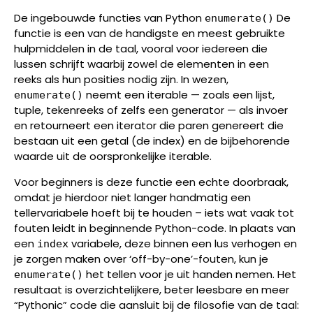
De ingebouwde functies van Python
De
enumerate()
functie is een van de handigste en meest gebruikte
hulpmiddelen in de taal, vooral voor iedereen die
lussen schrijft waarbij zowel de elementen in een
reeks als hun posities nodig zijn. In wezen,
neemt een iterable — zoals een lijst,
enumerate()
tuple, tekenreeks of zelfs een generator — als invoer
en retourneert een iterator die paren genereert die
bestaan uit een getal (de index) en de bijbehorende
waarde uit de oorspronkelijke iterable.
Voor beginners is deze functie een echte doorbraak,
omdat je hierdoor niet langer handmatig een
tellervariabele hoeft bij te houden – iets wat vaak tot
fouten leidt in beginnende Python-code. In plaats van
een
variabele, deze binnen een lus verhogen en
index
je zorgen maken over ‘off-by-one’-fouten, kun je
het tellen voor je uit handen nemen. Het
enumerate()
resultaat is overzichtelijkere, beter leesbare en meer
“Pythonic” code die aansluit bij de filosofie van de taal: