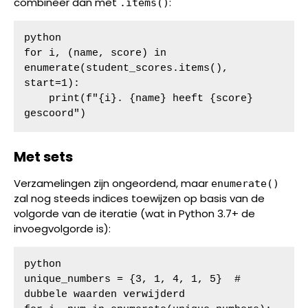
combineer dan met
:
.items()
python

for i, (name, score) in 
enumerate(student_scores.items(), 
start=1):

    print(f"{i}. {name} heeft {score} 
gescoord")
Met sets
Verzamelingen zijn ongeordend, maar
enumerate()
zal nog steeds indices toewijzen op basis van de
volgorde van de iteratie (wat in Python 3.7+ de
invoegvolgorde is):
python

unique_numbers = {3, 1, 4, 1, 5}  # 
dubbele waarden verwijderd
