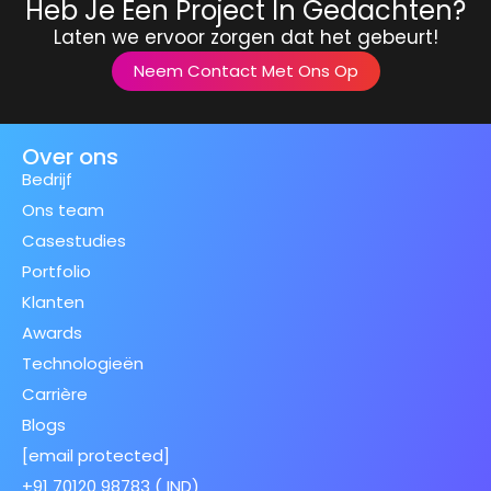
Heb Je Een Project In Gedachten?
Laten we ervoor zorgen dat het gebeurt!
Neem Contact Met Ons Op
Over ons
Bedrijf
Ons team
Casestudies
Portfolio
Klanten
Awards
Technologieën
Carrière
Blogs
[email protected]
+91 70120 98783 ( IND)