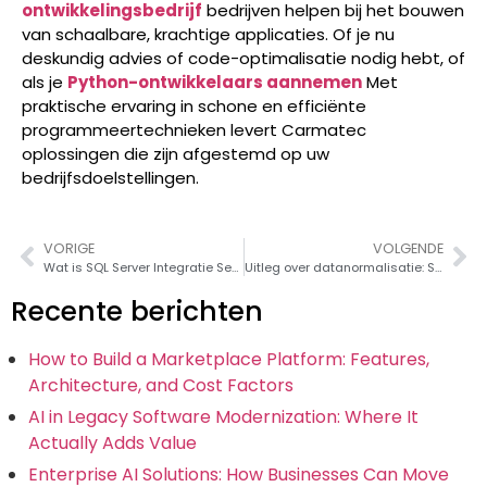
ontwikkelingsbedrijf
bedrijven helpen bij het bouwen
van schaalbare, krachtige applicaties. Of je nu
deskundig advies of code-optimalisatie nodig hebt, of
als je
Python-ontwikkelaars aannemen
Met
praktische ervaring in schone en efficiënte
programmeertechnieken levert Carmatec
oplossingen die zijn afgestemd op uw
bedrijfsdoelstellingen.
VORIGE
VOLGENDE
Wat is SQL Server Integratie Services (SSIS)? Een complete gids 2026
Uitleg over datanormalisatie: Soorten, voorbeelden en methoden
Recente berichten
How to Build a Marketplace Platform: Features,
Architecture, and Cost Factors
AI in Legacy Software Modernization: Where It
Actually Adds Value
Enterprise AI Solutions: How Businesses Can Move