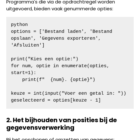
Programma's die via de opdrachtregel worden
uitgevoerd, bieden vaak genummerde opties:
python

options = ['Bestand laden', 'Bestand 
opslaan', 'Gegevens exporteren', 
'Afsluiten']

print("Kies een optie:")

for num, optie in enumerate(opties, 
start=1):

    print(f"  {num}. {optie}")

keuze = int(input("Voer een getal in: "))

geselecteerd = opties[keuze - 1]
2. Het bijhouden van posities bij de
gegevensverwerking
Bij het opschonen of omzetten van gegevens: