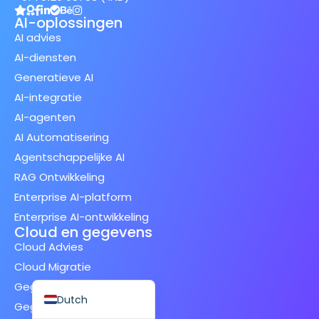
AI-oplossingen
AI advies
AI-diensten
Generatieve AI
Spanish (Spain)
AI-integratie
Finnish
AI-agenten
Swedish
AI Automatisering
Agentschappelijke AI
Japanese
RAG Ontwikkeling
German
Enterprise AI-platform
French
Enterprise AI-ontwikkeling
Italian
Cloud en gegevens
Cloud Advies
Spanish (Mexico)
Cloud Migratie
English
Gegevensbeheer
Dutch
Gegevensanalyse