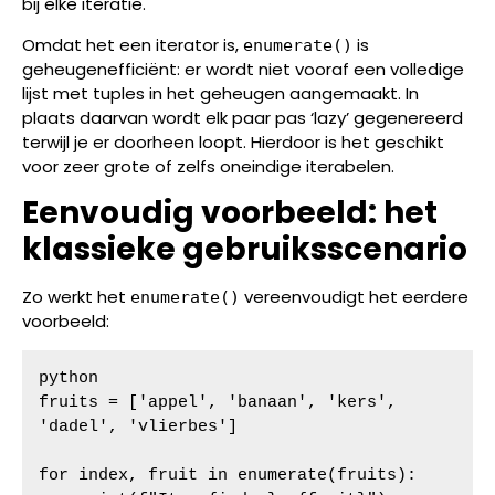
bij elke iteratie.
Omdat het een iterator is,
is
enumerate()
geheugenefficiënt: er wordt niet vooraf een volledige
lijst met tuples in het geheugen aangemaakt. In
plaats daarvan wordt elk paar pas ‘lazy’ gegenereerd
terwijl je er doorheen loopt. Hierdoor is het geschikt
voor zeer grote of zelfs oneindige iterabelen.
Eenvoudig voorbeeld: het
klassieke gebruiksscenario
Zo werkt het
vereenvoudigt het eerdere
enumerate()
voorbeeld:
python

fruits = ['appel', 'banaan', 'kers', 
'dadel', 'vlierbes']

for index, fruit in enumerate(fruits):
