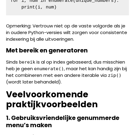
for i, num in enumerate(unique_numbers):

    print(i, num)
Opmerking: Vertrouw niet op de vaste volgorde als je
in oudere Python-versies wilt zorgen voor consistente
indexering bij alle uitvoeringen.
Met bereik en generatoren
Sinds
is al op index gebaseerd, dus misschien
bereik
heb je geen
, maar het kan handig zijn bij
enumerate()
het combineren met een andere iterable via
zip()
(wordt later behandeld).
Veelvoorkomende
praktijkvoorbeelden
1. Gebruiksvriendelijke genummerde
menu’s maken