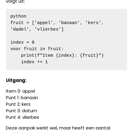
volgt uit:
python

fruit = ['appel', 'banaan', 'kers', 
'dadel', 'vlierbes']

index = 0

voor fruit in fruit:

    print(f"Item {index}: {fruit}")

    index += 1
Uitgang:
Item 0: appel
Punt 1: banaan
Punt 2: kers
Punt 3: datum
Punt 4: vlierbes
Deze aanpak werkt wel, maar heeft een aantal