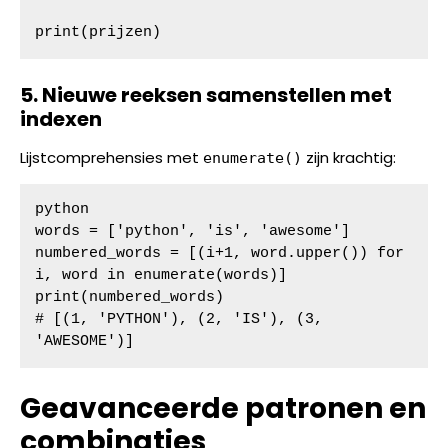
print(prijzen)
5. Nieuwe reeksen samenstellen met
indexen
Lijstcomprehensies met
zijn krachtig:
enumerate()
python

words = ['python', 'is', 'awesome']

numbered_words = [(i+1, word.upper()) for 
i, word in enumerate(words)]

print(numbered_words)

# [(1, 'PYTHON'), (2, 'IS'), (3, 
'AWESOME')]
Geavanceerde patronen en
combinaties