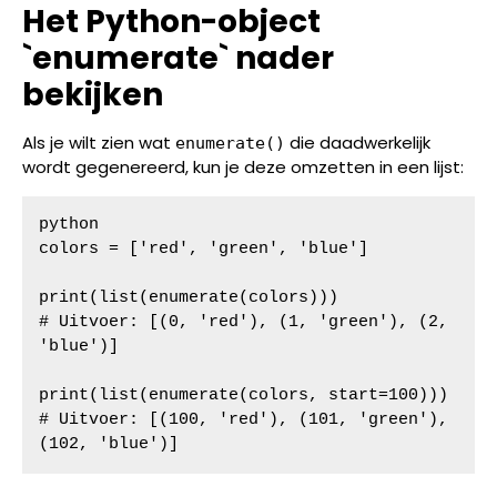
Het Python-object
`enumerate` nader
bekijken
Als je wilt zien wat
die daadwerkelijk
enumerate()
wordt gegenereerd, kun je deze omzetten in een lijst:
python

colors = ['red', 'green', 'blue']

print(list(enumerate(colors)))

# Uitvoer: [(0, 'red'), (1, 'green'), (2, 
'blue')]

print(list(enumerate(colors, start=100)))

# Uitvoer: [(100, 'red'), (101, 'green'), 
(102, 'blue')]