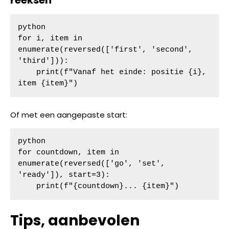
reeksen
python

for i, item in 
enumerate(reversed(['first', 'second', 
'third'])):

    print(f"Vanaf het einde: positie {i}, 
item {item}")
Of met een aangepaste start:
python

for countdown, item in 
enumerate(reversed(['go', 'set', 
'ready']), start=3):

    print(f"{countdown}... {item}")
Tips, aanbevolen