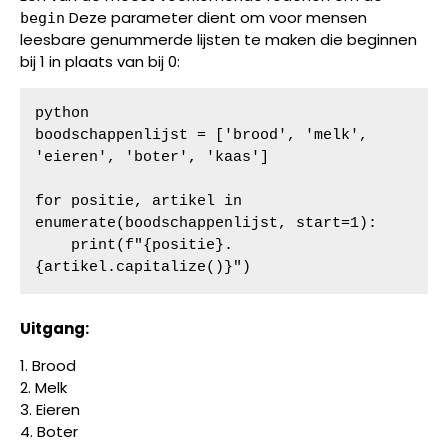
Deze parameter dient om voor mensen
begin
leesbare genummerde lijsten te maken die beginnen
bij 1 in plaats van bij 0:
python

boodschappenlijst = ['brood', 'melk', 
'eieren', 'boter', 'kaas']

for positie, artikel in 
enumerate(boodschappenlijst, start=1):

    print(f"{positie}. 
{artikel.capitalize()}")
Uitgang:
1. Brood
2. Melk
3. Eieren
4. Boter