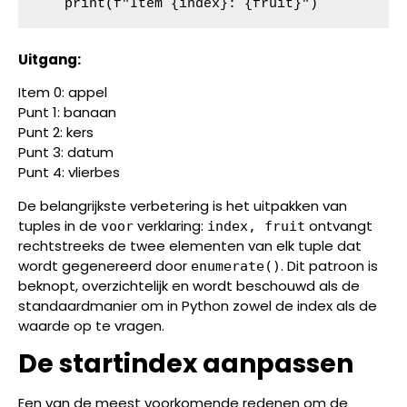
    print(f"Item {index}: {fruit}")
Uitgang:
Item 0: appel
Punt 1: banaan
Punt 2: kers
Punt 3: datum
Punt 4: vlierbes
De belangrijkste verbetering is het uitpakken van
tuples in de
verklaring:
ontvangt
voor
index, fruit
rechtstreeks de twee elementen van elk tuple dat
wordt gegenereerd door
. Dit patroon is
enumerate()
beknopt, overzichtelijk en wordt beschouwd als de
standaardmanier om in Python zowel de index als de
waarde op te vragen.
De startindex aanpassen
Een van de meest voorkomende redenen om de