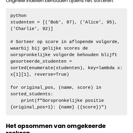
Originele indexen behouden tijdens het sorteren:
python

studenten = [('Bob', 87), ('Alice', 95), 
('Charlie', 92)]

# Sorteer op score in aflopende volgorde, 
waarbij bij gelijke scores de 
oorspronkelijke volgorde behouden blijft

gesorteerde_studenten = 
sorted(enumerate(studenten), key=lambda x: 
x[1][1], reverse=True)

for original_pos, (name, score) in 
sorted_students:

    print(f"Oorspronkelijke positie 
{original_pos+1}: {name} ({score})")
Het opsommen van omgekeerde