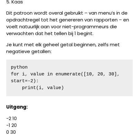
5. Kaas
Dit patroon wordt overal gebruikt – van menu’s in de
opdrachtregel tot het genereren van rapporten – en
voelt natuurlijk aan voor niet-programmeurs die
verwachten dat het tellen bij 1 begint.
Je kunt met elk geheel getal beginnen, zelfs met
negatieve getallen:
python

for i, value in enumerate([10, 20, 30], 
start=-2):

    print(i, value)
Uitgang:
-2 10
-1 20
0 30