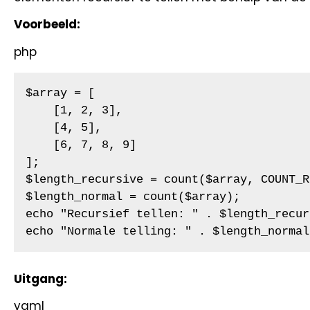
Voorbeeld:
php
$array = [

    [1, 2, 3],

    [4, 5],

    [6, 7, 8, 9]

];

$length_recursive = count($array, COUNT_R
$length_normal = count($array);

echo "Recursief tellen: " . $length_recur
echo "Normale telling: " . $length_normal
Uitgang:
yaml