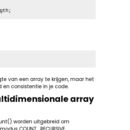
gth;
e van een array te krijgen, maar het
d en consistentie in je code.
ultidimensionale array
ount() worden uitgebreid om
de modus COUNT_RECURSIVE.