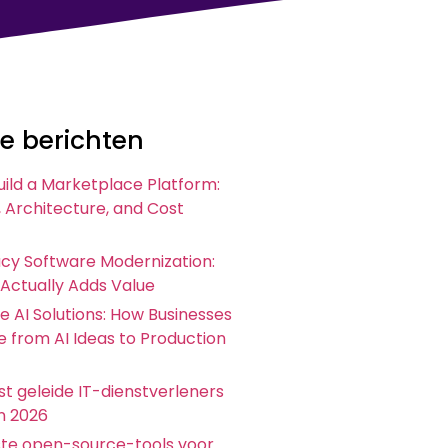
e berichten
uild a Marketplace Platform:
 Architecture, and Cost
acy Software Modernization:
 Actually Adds Value
e AI Solutions: How Businesses
 from AI Ideas to Production
t geleide IT-dienstverleners
in 2026
ste open-source-tools voor