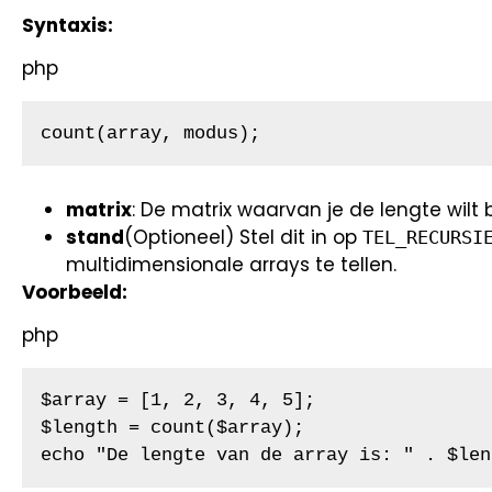
Syntaxis:
php
count(array, modus);
matrix
: De matrix waarvan je de lengte wilt 
stand
(Optioneel) Stel dit in op
TEL_RECURSI
multidimensionale arrays te tellen.
Voorbeeld:
php
$array = [1, 2, 3, 4, 5];

$length = count($array);

echo "De lengte van de array is: " . $len