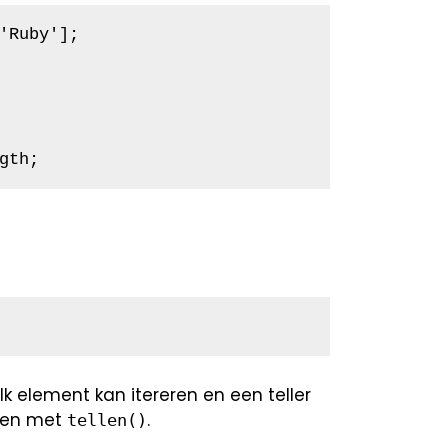
'Ruby'];

gth;
 element kan itereren en een teller
eken met
.
tellen()