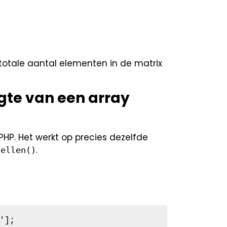
totale aantal elementen in de matrix
gte van een array
PHP. Het werkt op precies dezelfde
.
tellen()
];
