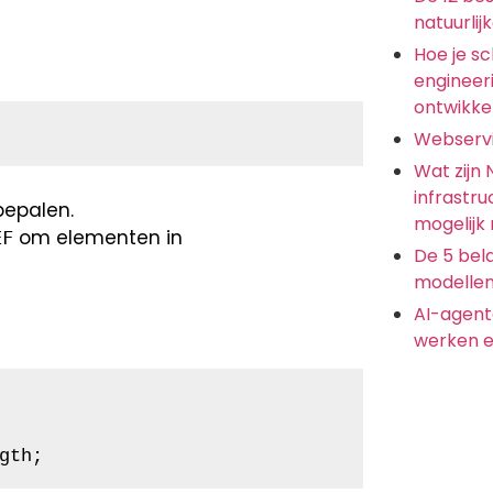
natuurlij
Hoe je s
engineer
ontwikkel
Webserv
Wat zijn
infrastru
bepalen.
mogelijk
om elementen in
EF
De 5 bela
modellen
AI-agent
werken e
gth;