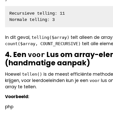
Recursieve telling: 11

Normale telling: 3
In dit geval,
telt alleen de array
telling($array)
telt alle elem
count($array, COUNT_RECURSIVE)
4. Een
Lus om array-elem
voor
(handmatige aanpak)
Hoewel
is de meest efficiënte methode
tellen()
krijgen, voor leerdoeleinden kun je een
lus o
voor
array te tellen.
Voorbeeld:
php