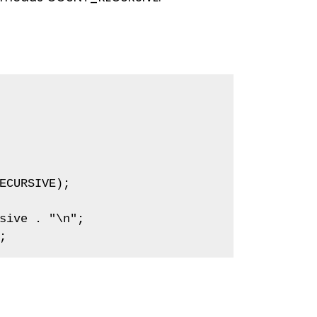
ECURSIVE);

sive . "\n";

;