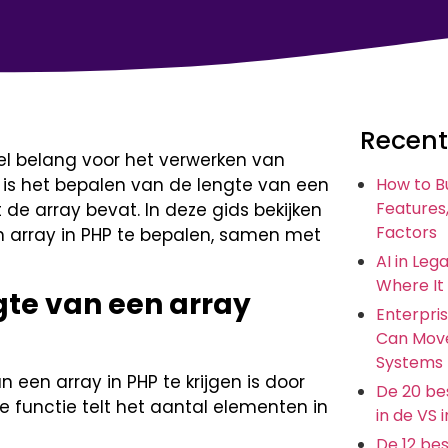
Recent
el belang voor het verwerken van
 is het bepalen van de lengte van een
How to B
Features,
 de array bevat. In deze gids bekijken
Factors
 array in PHP te bepalen, samen met
AI in Leg
Where It
gte van een array
Enterpris
Can Move
Systems
een array in PHP te krijgen is door
De 20 bes
 functie telt het aantal elementen in
in de VS 
De 12 be