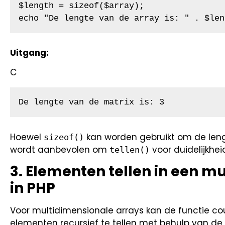
$length = sizeof($array);

echo "De lengte van de array is: " . $len
Uitgang:
C
De lengte van de matrix is: 3
Hoewel
kan worden gebruikt om de lengt
sizeof()
wordt aanbevolen om
voor duidelijkhei
tellen()
3. Elementen tellen in een m
in PHP
Voor multidimensionale arrays kan de functie c
elementen recursief te tellen met behulp van 