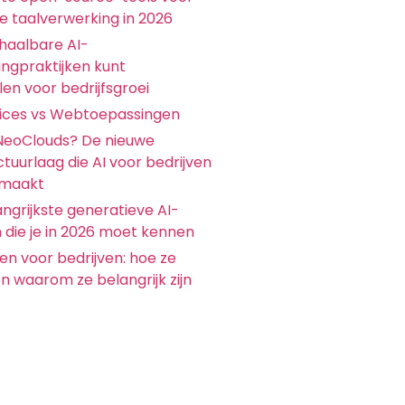
ke taalverwerking in 2026
chaalbare AI-
ingpraktijken kunt
en voor bedrijfsgroei
ices vs Webtoepassingen
 NeoClouds? De nieuwe
ctuurlaag die AI voor bedrijven
 maakt
ngrijkste generatieve AI-
 die je in 2026 moet kennen
en voor bedrijven: hoe ze
n waarom ze belangrijk zijn